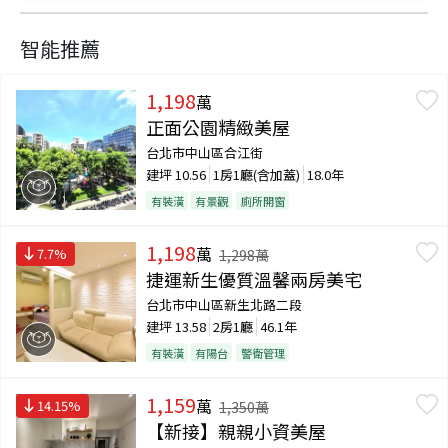
智能推薦
1,198
萬
正面公園精緻美屋
台北市中山區合江街
建坪
10.56
1房1廳(含加蓋)
18.0年
有裝潢
有景觀
廁所開窗
1,198
萬
7.7
%
1,298
萬
捷運新生優質溫馨兩房美宅
台北市中山區新生北路二段
建坪
13.58
2房1廳
46.1年
有裝潢
有陽台
警衛管理
1,159
萬
14.15
%
1,350
萬
【新接】親親小資美屋