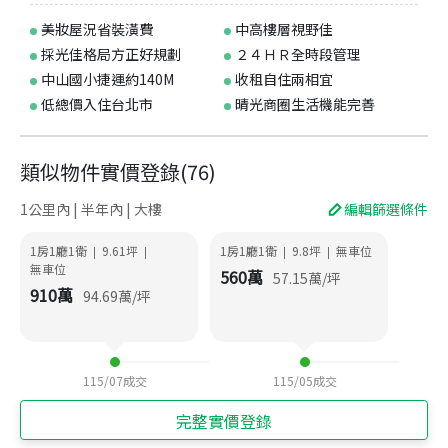
美妝屋況省裝潢費
中高樓層視野佳
採光佳格局方正好規劃
２４ＨＲ全時段管理
中山國小捷運約140M
收租自住兩相宜
低總價入住台北市
晴光商圈生活機能完善
類似物件實價登錄
(
76
)
1公里內 | 半年內 | 大樓
編輯篩選條件
1房1廳1衛
9.61
坪
1房1廳1衛
9.8
坪
無車位
|
|
|
|
無車位
560
萬
57.15
萬/坪
910
萬
94.69
萬/坪
115/07
成交
115/05
成交
完整實價登錄