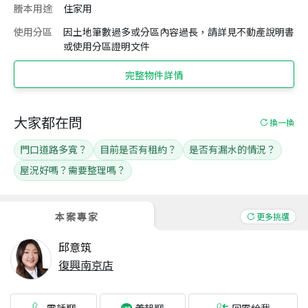
謄本用途
住家用
使用分區
因土地筆數過多或分區內容過長，請詳見不動產說明書
或使用分區證明文件
完整物件詳情
大家都在問
換一換
門口道路多寬？
目前是否有租約？
是否有漏水的情況？
屋況好嗎？需要整理嗎？
本案專家
更多挑選
邱意筑
復興南京店
電話聊
回電給我