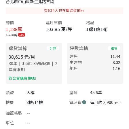
台北市中山區新生北路三段
有
634
人也在關注這間👀
總價
建坪單價
格局
1,188
萬
103.85 萬/坪
1房1廳1衛
1,200萬
1%
房貸試算
坪數詳情
計算
細項
38,615
元/月
建坪
11.44
主建物
8.02
|
|
30
年
利率
2.35
%概算
2
地坪
1.16
年寬限期
​符合首購資格嗎?
類型
大樓
屋齡
45.6年
樓層
8樓/14樓
管理費
每月約 2,900 元。
加蓋格局
--
車位
--