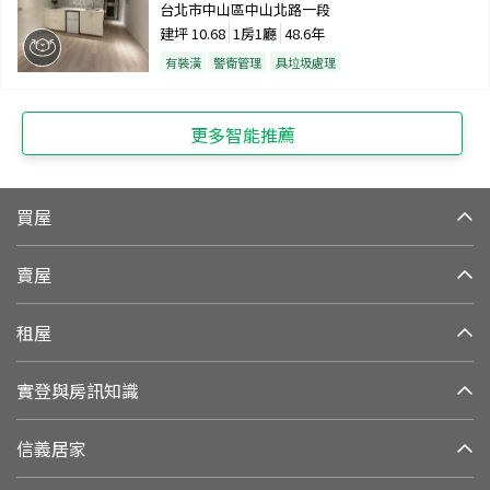
台北市中山區中山北路一段
建坪
10.68
1房1廳
48.6年
有裝潢
警衛管理
具垃圾處理
更多智能推薦
買屋
賣屋
租屋
實登與房訊知識
信義居家