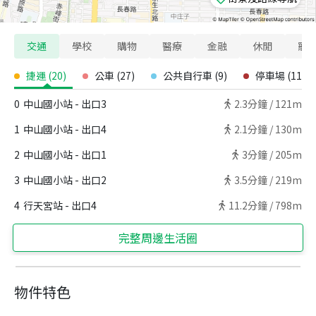
交通
學校
購物
醫療
金融
休閒
寵
捷運
(
20
)
公車
(
27
)
公共自行車
(
9
)
停車場
(
11
)
0
中山國小站 - 出口3
2.3
分鐘 /
121m
1
中山國小站 - 出口4
2.1
分鐘 /
130m
2
中山國小站 - 出口1
3
分鐘 /
205m
3
中山國小站 - 出口2
3.5
分鐘 /
219m
4
行天宮站 - 出口4
11.2
分鐘 /
798m
完整周邊生活圈
物件特色