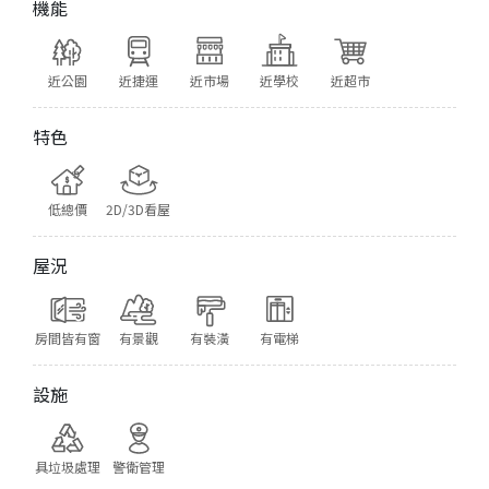
機能
近公園
近捷運
近市場
近學校
近超市
特色
低總價
2D/3D看屋
屋況
房間皆有窗
有景觀
有裝潢
有電梯
設施
具垃圾處理
警衛管理