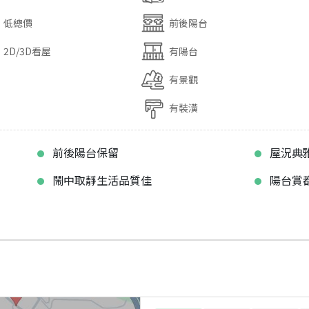
低總價
前後陽台
2D/3D看屋
有陽台
有景觀
有裝潢
前後陽台保留
屋況典
鬧中取靜生活品質佳
陽台賞