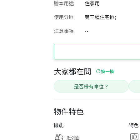
謄本用途
住家用
使用分區
第三種住宅區;
注意事項
--
大家都在問
換一換
是否帶有車位？
物件特色
機能
特色
近公園