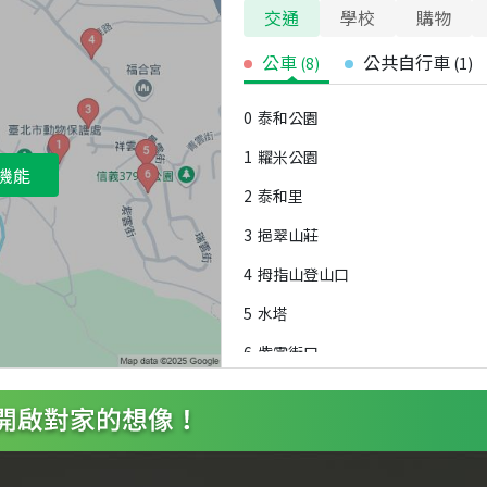
交通
學校
購物
公車
公共自行車
(
8
)
(
1
)
0
泰和公園
1
糶米公園
機能
2
泰和里
3
挹翠山莊
4
拇指山登山口
5
水塔
6
紫雲街口
7
聯勤技術訓練中心