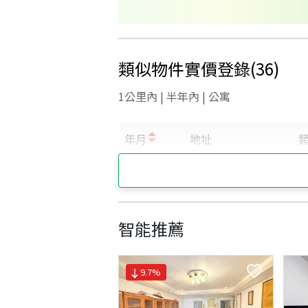
類似物件實價登錄
(
36
)
1公里內 | 半年內 | 公寓
智能推薦
9.7
%