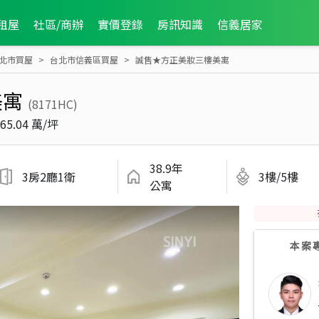
租屋
社區/商辦
實價登錄
房訊知識
信義居家
北市買屋
台北市信義區買屋
誠售★方正美妝三樓美寓
美寓
(8171HC)
65.04 萬/坪
38.9年
3房2廳1衛
3樓/5樓
公寓
本案