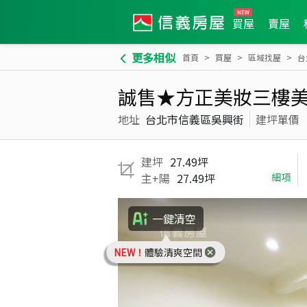
買屋
賣屋
更多相似
首頁
買屋
區域找屋
台
誠售★方正美妝三樓
地址
台北市信義區吳興街
建坪單價
建坪
27.49坪
主+陽
27.49坪
細項
一鍵清空
NEW！
體驗清爽空間