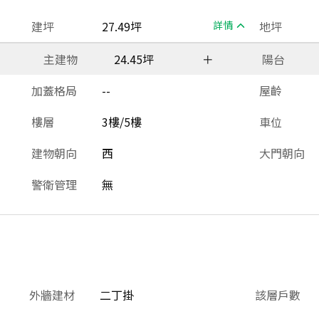
建坪
27.49坪
詳情
地坪
主建物
24.45坪
＋
陽台
加蓋格局
--
屋齡
樓層
3樓/5樓
車位
建物朝向
西
大門朝向
警衛管理
無
外牆建材
二丁掛
該層戶數