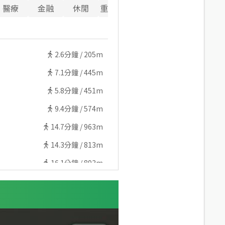
醫療
金融
休閒
重要設施
2.6
分鐘 /
205m
7.1
分鐘 /
445m
5.8
分鐘 /
451m
9.4
分鐘 /
574m
14.7
分鐘 /
963m
14.3
分鐘 /
813m
16.1
分鐘 /
893m
11.6
分鐘 /
888m