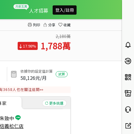
誠售★方正美妝三樓美寓
人才招募
登入/註冊
列印
分享
收藏
2,180萬
1,788
萬
17.98%
依據你的設定值計算
試算
58,126
元/月
有
3658
人也在關注這間👀
專家
更多挑選
朱致中
信義松仁店