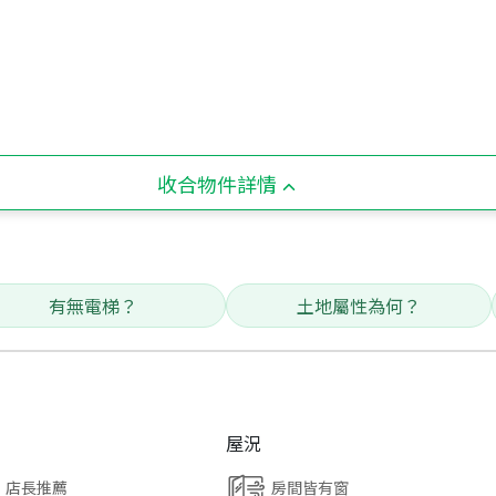
收合物件詳情
有無電梯？
土地屬性為何？
屋況
店長推薦
房間皆有窗