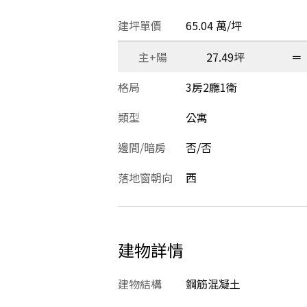
建坪單價
65.04 萬/坪
主+陽
27.49坪
＝
格局
3房2廳1衛
類型
公寓
邊間/暗房
否/否
落地窗朝向
西
建物詳情
建物結構
鋼筋混凝土