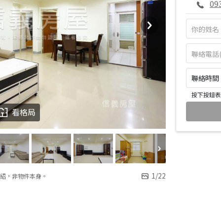
09
聯絡時間：皆
按下按鈕表
看格局
1
/
22
紹，非物件本身。