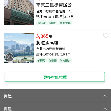
南京三民捷運辦公
台北市松山區基隆路一段
建坪
69.95
1廳2室
31.6年
有裝潢
有陽台
警衛管理
5,865
萬
將進酒高樓
台北市內湖區新明路
建坪
107.04
1衛
16.3年
毛胚屋
有景觀
前後陽台
更多智能推薦
買屋
賣屋