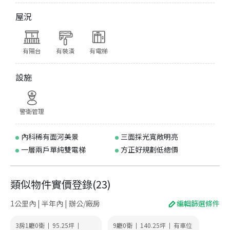
屋況
有陽台
有裝潢
有電梯
設施
警衛管理
內科稀有面河美景
三面採光寬敞明亮
一層兩戶單純雙電梯
方正好規劃低總價
類似物件實價登錄
(
23
)
1公里內 | 半年內 | 辦公/廠房
編輯篩選條件
3房1廳0衛
95.25
坪
9廳0衛
140.25
坪
有車位
|
|
|
|