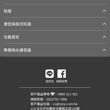
租屋
實登與房訊知識
信義居家
集團與永續發展
加好友
追蹤我們
客戶權益專線
：
0800-211-922
網路客服：
(02)2755-7666
客戶權益信箱：
cs@sinyi.com.tw
110 台北市信義區信義路五段100號