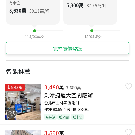
有車位
5,300
萬
37.79
萬/坪
5,630
萬
59.11
萬/坪
115/03
成交
115/05
成交
完整實價登錄
智能推薦
3,480
萬
5.43
%
3,680
萬
劍潭捷運大空間廠辦
台北市士林區後港街
建坪
80.65
1房1廳
38.0年
有裝潢
近公園
近市場
3,890
萬