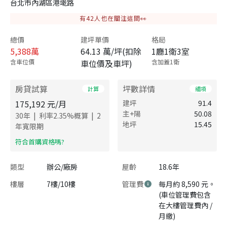
台北市內湖區港墘路
有
42
人也在關注這間👀
總價
建坪單價
格局
5,388
萬
64.13 萬/坪(扣除
1廳1衛3室
含車位價
車位價及車坪)
含加蓋1衛
房貸試算
坪數詳情
計算
細項
175,192
元/月
建坪
91.4
主+陽
50.08
|
|
30
年
利率
2.35
%概算
2
地坪
15.45
年寬限期
​符合首購資格嗎?
類型
辦公/廠房
屋齡
18.6年
樓層
7樓/10樓
管理費
每月約 8,590 元。
(車位管理費包含
在大樓管理費內 /
月繳)