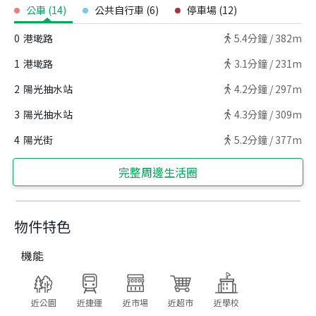
公車
(
14
)
公共自行車
(
6
)
停車場
(
12
)
0
港墘路
5.4
分鐘 /
382m
1
港墘路
3.1
分鐘 /
231m
2
陽光抽水站
4.2
分鐘 /
297m
3
陽光抽水站
4.3
分鐘 /
309m
4
陽光街
5.2
分鐘 /
377m
完整周邊生活圈
物件特色
機能
近公園
近捷運
近市場
近超市
近學校