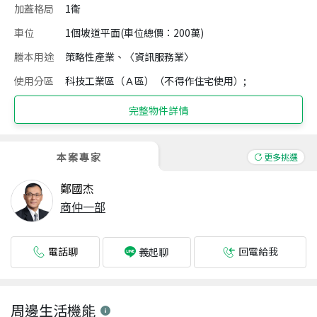
加蓋格局
1衛
車位
1個坡道平面(車位總價：200萬)
謄本用途
策略性產業、〈資訊服務業〉
使用分區
科技工業區（Ａ區）（不得作住宅使用）;
完整物件詳情
本案專家
更多挑選
鄭國杰
商仲一部
電話聊
回電給我
義起聊
周邊生活機能