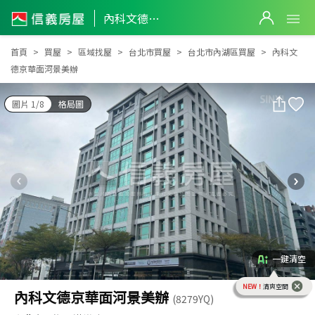
內科文德京華面河景美辦
內科文德京華面河景美辦
首頁
買屋
區域找屋
台北市買屋
台北市內湖區買屋
內科文
德京華面河景美辦
圖片 1/8
格局圖
一鍵清空
NEW！
清爽空間
內科文德京華面河景美辦
(8279YQ)