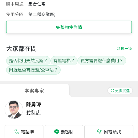
謄本用途
集合住宅
使用分區
第二種商業區;
完整物件詳情
大家都在問
換一換
是否使用天然瓦斯？
有無電梯？
買方需要繳什麼費用？
附近是否有捷運/公車站？
本案專家
更多挑選
陳勇瑋
竹科店
電話聊
回電給我
義起聊