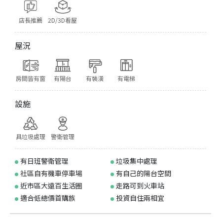
店長推薦
2D/3D看屋
屋況
房間皆有窗
有陽台
有裝潢
有電梯
設施
具垃圾處理
警衛管理
有日班警衛管理
垃圾集中處理
社區自有機車停車場
有自己的陽台空間
近市區大遠百生活圈
走路可到火車站
適合低總價首購族
投資自住兩相宜