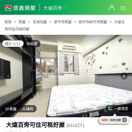
大遠百旁可住可租好屋
大遠百旁可住可租好屋
首頁
買屋
區域找屋
新竹市買屋
新竹市新竹市買屋
大遠百
旁可住可租好屋
圖片 1/15
格局圖
一鍵清空
3D看屋
AI 講房
NEW！
清爽空間
大遠百旁可住可租好屋
(8310ZT)