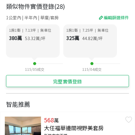
類似物件實價登錄
(
28
)
1公里內 | 半年內 | 華廈/套房
編輯篩選條件
1房1衛
7.13
坪
無車位
1房1衛
7.25
坪
無車位
|
|
|
|
380
萬
325
萬
53.32
萬/坪
44.82
萬/坪
115/05
成交
115/04
成交
完整實價登錄
智能推薦
568
萬
大任福華邊間視野美套房