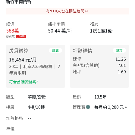
新竹市南門街
有
910
人也在關注這間👀
總價
建坪單價
格局
568
萬
50.44 萬/坪
1房1廳1衛
598萬
5.02%
房貸試算
坪數詳情
計算
細項
18,454
元/月
建坪
11.26
主+陽(含其他)
7.01
|
|
30
年
利率
2.35
%概算
2
地坪
1.69
年寬限期
​符合首購資格嗎?
類型
華廈/套房
屋齡
13.5年
樓層
4樓/10樓
管理費
每月約 1,200 元。
加蓋格局
--
車位
--