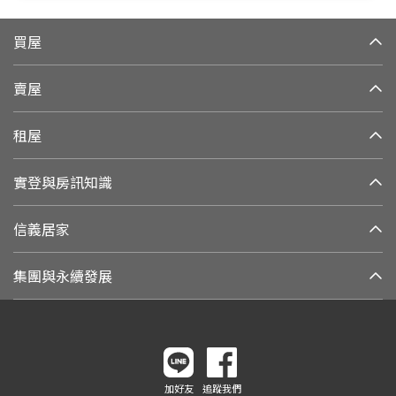
買屋
賣屋
租屋
實登與房訊知識
信義居家
集團與永續發展
加好友
追蹤我們