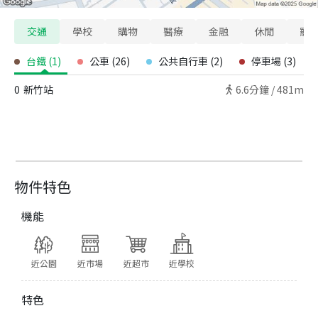
交通
學校
購物
醫療
金融
休閒
寵
台鐵
(
1
)
公車
(
26
)
公共自行車
(
2
)
停車場
(
3
)
0
新竹站
6.6
分鐘 /
481m
物件特色
機能
近公園
近市場
近超市
近學校
特色