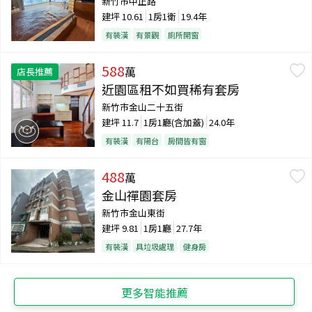
新竹市中正路
建坪
10.61
1房1衛
19.4年
有裝潢
有景觀
廁所開窗
588
萬
店長推薦
近園區租不如買稀有套房
新竹市金山二十五街
建坪
11.7
1房1廳(含加蓋)
24.0年
有裝潢
有陽台
房間皆有窗
488
萬
金山禪園套房
新竹市金山東街
建坪
9.81
1房1廳
27.7年
有裝潢
具垃圾處理
健身房
更多智能推薦