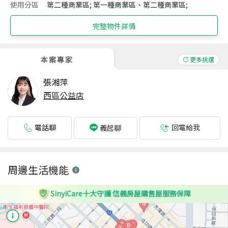
使用分區
第二種商業區; 第一種商業區、第二種商業區;
完整物件詳情
本案專家
更多挑選
張湘萍
西區公益店
電話聊
回電給我
義起聊
周邊生活機能
SinyiCare十大守護 信義房屋購售屋服務保障