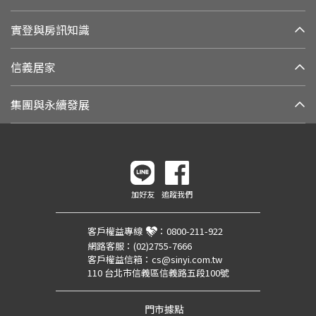
實登與房訊知識
信義居家
集團與永續發展
加好友
追蹤我們
客戶權益專線
：
0800-211-922
網路客服：
(02)2755-7666
客戶權益信箱：
cs@sinyi.com.tw
110 台北市信義區信義路五段100號
門市據點