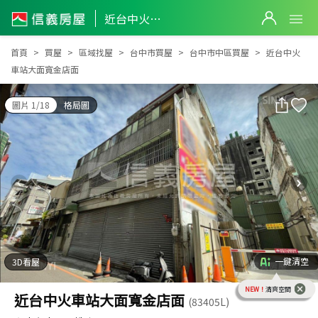
近台中火車站大面寬金店面
近台中火車站大面寬金店面
首頁
買屋
區域找屋
台中市買屋
台中市中區買屋
近台中火
車站大面寬金店面
圖片 1/18
格局圖
一鍵清空
3D看屋
NEW！
清爽空間
近台中火車站大面寬金店面
(83405L)