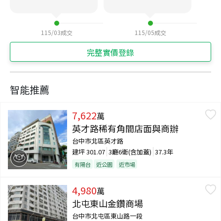
115/03
成交
115/05
成交
完整實價登錄
智能推薦
7,622
萬
英才路稀有角間店面與商辦
台中市北區英才路
建坪
301.07
3廳6衛(含加蓋)
37.3年
有陽台
近公園
近市場
4,980
萬
北屯東山金鑽商場
台中市北屯區東山路一段