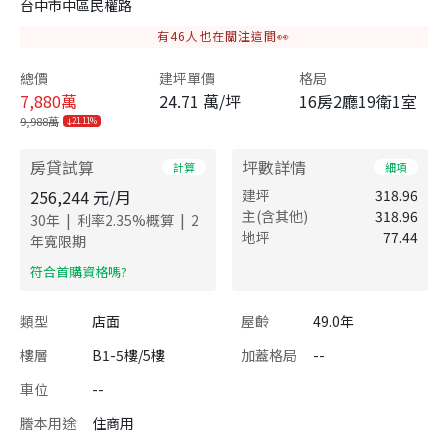
台中市中區民權路
有
46
人也在關注這間👀
總價
建坪單價
格局
7,880
萬
24.71 萬/坪
16房2廳19衛1室
9,988萬
21.11%
房貸試算
坪數詳情
計算
細項
256,244
元/月
建坪
318.96
主(含其他)
318.96
|
|
30
年
利率
2.35
%概算
2
地坪
77.44
年寬限期
​符合首購資格嗎?
類型
店面
屋齡
49.0年
樓層
B1-5樓/5樓
加蓋格局
--
車位
--
謄本用途
住商用