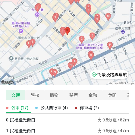
街景及路線導航
交通
學校
購物
醫療
金融
休閒
寵
公車
(
27
)
公共自行車
(
4
)
停車場
(
7
)
0
民權繼光街口
0.8
分鐘 /
62m
1
民權繼光街口
0.6
分鐘 /
47m