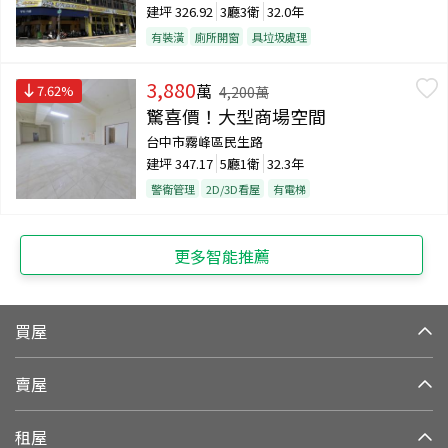
建坪
326.92
3廳3衛
32.0年
有裝潢
廁所開窗
具垃圾處理
3,880
萬
7.62
%
4,200
萬
驚喜價！大型商場空間
台中市霧峰區民生路
建坪
347.17
5廳1衛
32.3年
警衛管理
2D/3D看屋
有電梯
更多智能推薦
買屋
賣屋
租屋