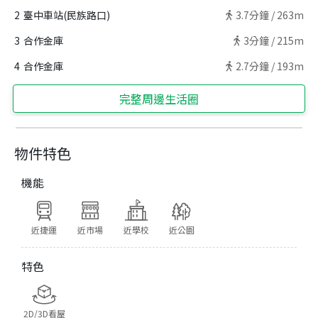
2
臺中車站(民族路口)
3.7
分鐘 /
263m
3
合作金庫
3
分鐘 /
215m
4
合作金庫
2.7
分鐘 /
193m
完整周邊生活圈
物件特色
機能
近捷運
近市場
近學校
近公園
特色
2D/3D看屋