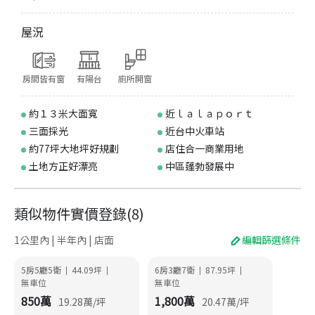
屋況
房間皆有窗
有陽台
廁所開窗
約１３米大面寬
近ｌａｌａｐｏｒｔ
三面採光
近台中火車站
約77坪大地坪好規劃
店住合一商業用地
土地方正好漂亮
中區蓬勃發展中
類似物件實價登錄
(
8
)
1公里內 | 半年內 | 店面
編輯篩選條件
5房5廳5衛
44.09
坪
6房3廳7衛
87.95
坪
|
|
|
|
無車位
無車位
850
萬
1,800
萬
19.28
萬/坪
20.47
萬/坪