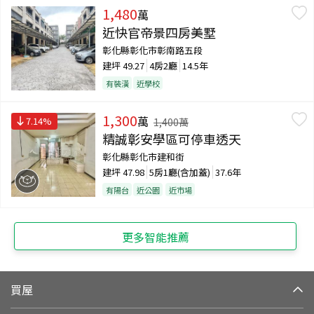
1,480
萬
近快官帝景四房美墅
彰化縣彰化市彰南路五段
建坪
49.27
4房2廳
14.5年
有裝潢
近學校
1,300
萬
7.14
%
1,400
萬
精誠彰安學區可停車透天
彰化縣彰化市建和街
建坪
47.98
5房1廳(含加蓋)
37.6年
有陽台
近公園
近市場
更多智能推薦
買屋