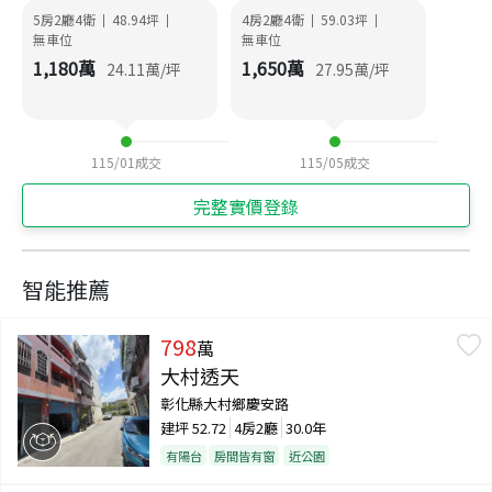
5房2廳4衛
48.94
坪
4房2廳4衛
59.03
坪
|
|
|
|
無車位
無車位
1,180
萬
1,650
萬
24.11
萬/坪
27.95
萬/坪
115/01
成交
115/05
成交
完整實價登錄
智能推薦
798
萬
大村透天
彰化縣大村鄉慶安路
建坪
52.72
4房2廳
30.0年
有陽台
房間皆有窗
近公園