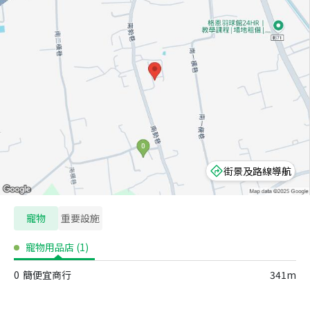
街景及路線導航
寵物
重要設施
寵物用品店
(
1
)
0
簡便宜商行
341m