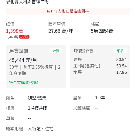
彰化縣大村鄉吉祥二街
有
173
人也在關注這間👀
總價
建坪單價
格局
1,398
萬
27.66 萬/坪
5房2廳4衛
1,468萬
4.77%
房貸試算
坪數詳情
計算
細項
45,444
元/月
建坪
50.54
主+陽(含其他)
50.54
|
|
30
年
利率
2.35
%概算
2
地坪
17.86
年寬限期
​符合首購資格嗎?
類型
別墅/透天
屋齡
1.9年
樓層
1-4樓/4樓
加蓋格局
--
車位
--
謄本用途
人行道、住宅