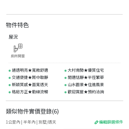
物件特色
屋況
廁所開窗
通透明亮★寬敞舒適
大村南勢★優質住宅
交通便捷★鬧中取靜
閒適恬靜★半徑繁華
新穎質感★面寬透天
山水園景★住進風景
格局方正★動線流暢
歡迎賞屋★預約洽詢
類似物件實價登錄
(
6
)
1公里內 | 半年內 | 別墅/透天
編輯篩選條件