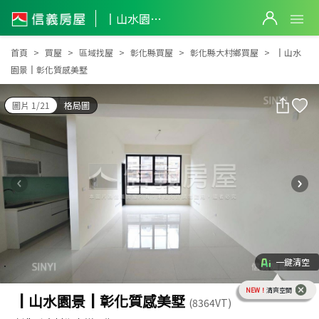
║山水園景║彰化質感美墅
║山水園景║彰化質感美墅
首頁
買屋
區域找屋
彰化縣買屋
彰化縣大村鄉買屋
║山水
園景║彰化質感美墅
圖片 1/21
格局圖
一鍵清空
NEW！
清爽空間
║山水園景║彰化質感美墅
(8364VT)