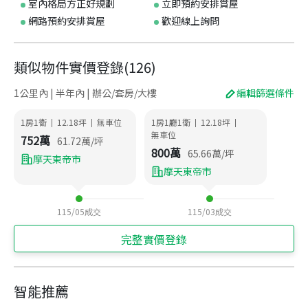
室內格局方正好規劃
立即預約安排賞屋
網路預約安排賞屋
歡迎線上詢問
類似物件實價登錄
(
126
)
1公里內 | 半年內 | 辦公/套房/大樓
編輯篩選條件
1房1衛
12.18
坪
無車位
1房1廳1衛
12.18
坪
|
|
|
|
無車位
752
萬
61.72
萬/坪
800
萬
65.66
萬/坪
摩天東帝市
摩天東帝市
115/05
成交
115/03
成交
完整實價登錄
智能推薦