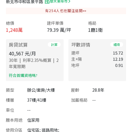
新北市中和區景平路
摩天東帝市
有
254
人也在關注這間👀
總價
建坪單價
格局
1,248
萬
79.39 萬/坪
1廳1衛
房貸試算
坪數詳情
計算
細項
40,567
元/月
建坪
15.72
主+陽
12.19
|
|
30
年
利率
2.35
%概算
2
地坪
0.91
年寬限期
​符合首購資格嗎?
類型
辦公/套房/大樓
屋齡
28.8年
樓層
37樓/41樓
加蓋格局
--
車位
--
謄本用途
住家用
使用分區
住宅區; 道路用地;