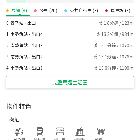
捷運
(
8
)
公車
(
20
)
公共自行車
(
3
)
停車場
(
3
)
0
景平站 - 出口
1.8
分鐘 /
123m
1
南勢角站 - 出口4
13.2
分鐘 /
934m
2
南勢角站 - 出口3
15.1
分鐘 /
1070m
3
南勢角站 - 出口2
15.1
分鐘 /
1076m
4
南勢角站 - 出口1
16.8
分鐘 /
1198m
完整周邊生活圈
物件特色
機能
近公園
近捷運
近市場
近學校
近超市