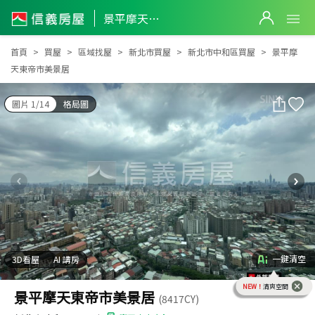
景平摩天東帝市美景居
景平摩天東帝市美景居
首頁
買屋
區域找屋
新北市買屋
新北市中和區買屋
景平摩
天東帝市美景居
圖片 1/14
格局圖
一鍵清空
3D看屋
AI 講房
NEW！
清爽空間
景平摩天東帝市美景居
(8417CY)