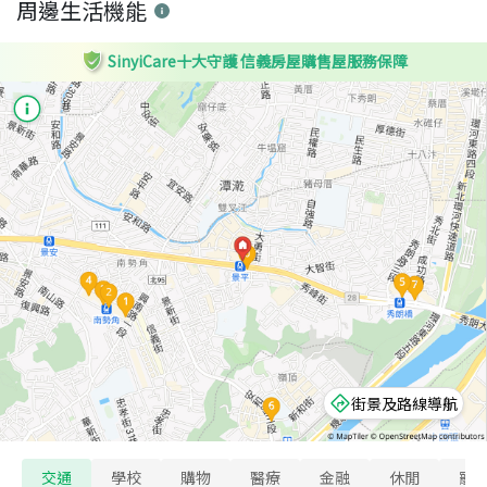
周邊生活機能
SinyiCare十大守護 信義房屋購售屋服務保障
街景及路線導航
交通
學校
購物
醫療
金融
休閒
寵