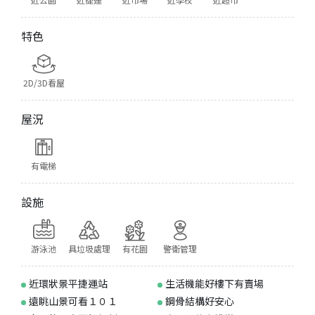
特色
2D/3D看屋
屋況
有電梯
設施
游泳池
具垃圾處理
有花園
警衛管理
近環狀景平捷運站
生活機能好樓下有賣場
遠眺山景可看１０１
鋼骨結構好安心