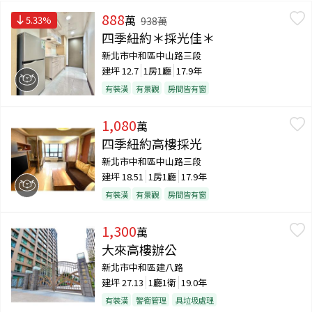
888
萬
5.33
%
938
萬
四季紐約＊採光佳＊
新北市中和區中山路三段
建坪
12.7
1房1廳
17.9年
有裝潢
有景觀
房間皆有窗
1,080
萬
四季紐約高樓採光
新北市中和區中山路三段
建坪
18.51
1房1廳
17.9年
有裝潢
有景觀
房間皆有窗
1,300
萬
大來高樓辦公
新北市中和區建八路
建坪
27.13
1廳1衛
19.0年
有裝潢
警衛管理
具垃圾處理