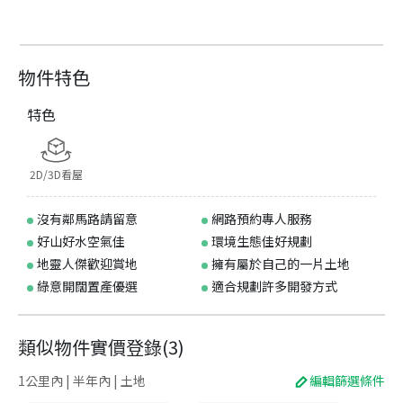
物件特色
特色
2D/3D看屋
沒有鄰馬路請留意
網路預約專人服務
好山好水空氣佳
環境生態佳好規劃
地靈人傑歡迎賞地
擁有屬於自己的一片土地
綠意開闊置產優選
適合規劃許多開發方式
類似物件實價登錄
(
3
)
1公里內 | 半年內 | 土地
編輯篩選條件