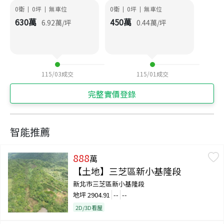
0衛
0
坪
無車位
0衛
0
坪
無車位
|
|
|
|
630
萬
450
萬
6.92
萬/坪
0.44
萬/坪
115/03
成交
115/01
成交
完整實價登錄
智能推薦
888
萬
【土地】三芝區新小基隆段
新北市三芝區新小基隆段
地坪
2904.91
--
--
2D/3D看屋