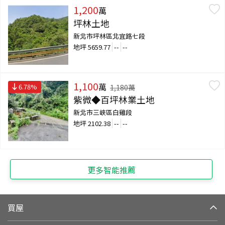
1,200
萬
坪林土地
新北市坪林區北宜路七段
地坪
5659.77
--
--
1,100
萬
6.78
%
1,180
萬
紫微◆百坪林業土地
新北市三峽區白雞段
地坪
2102.38
--
--
更多智能推薦
買屋