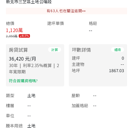
新北市三芝區土地公埔段
有
63
人也在關注這間👀
總價
建坪單價
格局
1,120
萬
--
2,050萬
45.37%
房貸試算
坪數詳情
計算
細項
36,420
元/月
建坪
0
主建物
--
|
|
30
年
利率
2.35
%概算
2
地坪
1867.03
年寬限期
​符合首購資格嗎?
類型
土地
屋齡
--
樓層
--
加蓋格局
--
車位
--
謄本用途
土地