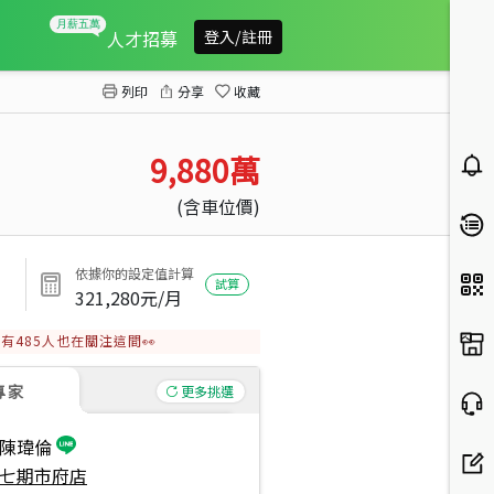
寶輝ＳＫＹ高樓質感美裝潢
人才招募
登入/註冊
列印
分享
收藏
9,880
萬
(含車位價)
依據你的設定值計算
試算
321,280
元/月
有
485
人也在關注這間👀
專家
更多挑選
陳瑋倫
七期市府店