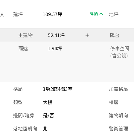
人
建坪
109.57坪
詳情
地坪
主建物
52.41坪
＋
陽台
雨遮
1.94坪
停車空間
(含公設)
格局
3房2廳4衛3室
加蓋格局
類型
大樓
樓層
邊間/暗房
是/否
建物朝向
落地窗朝向
北
警衛管理