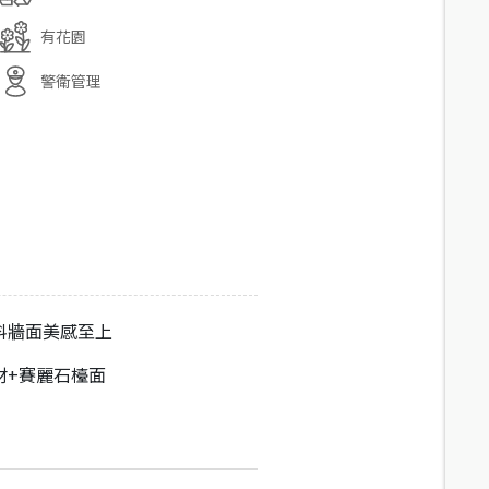
有花園
警衛管理
料牆面美感至上
材+賽麗石檯面