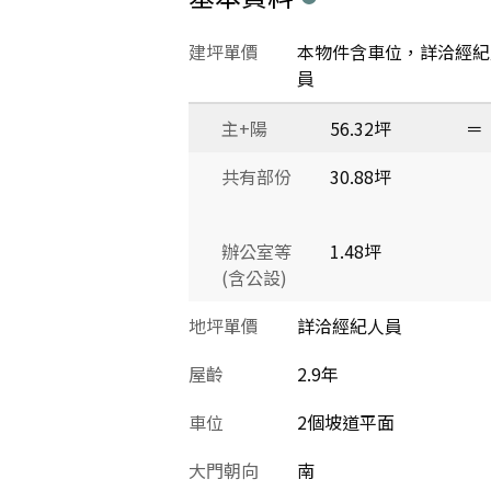
建坪單價
本物件含車位，詳洽經紀
員
主+陽
56.32坪
＝
共有部份
30.88坪
辦公室等
1.48坪
(含公設)
地坪單價
詳洽經紀人員
屋齡
2.9年
車位
2個坡道平面
大門朝向
南