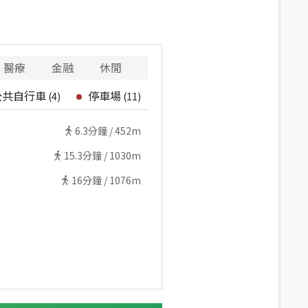
醫療
金融
休閒
寵物
重要設施
公共自行車
停車場
(
4
)
(
11
)
6.3
分鐘 /
452m
15.3
分鐘 /
1030m
16
分鐘 /
1076m