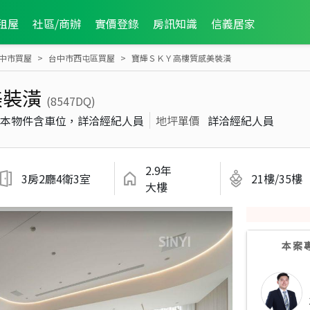
租屋
社區/商辦
實價登錄
房訊知識
信義居家
中市買屋
台中市西屯區買屋
寶輝ＳＫＹ高樓質感美裝潢
美裝潢
(8547DQ)
本物件含車位，詳洽經紀人員
地坪單價
詳洽經紀人員
2.9年
3房2廳4衛3室
21樓/35樓
大樓
本案