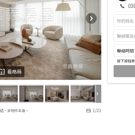
09
聯絡時間：皆
按下按鈕表
看格局
1
/
21
紹，非物件本身。