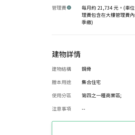
管理費
每月約 21,734 元。(車
理費包含在大樓管理費內 
季繳)
建物詳情
建物結構
鋼骨
謄本用途
集合住宅
使用分區
第四之一種商業區;
注意事項
--