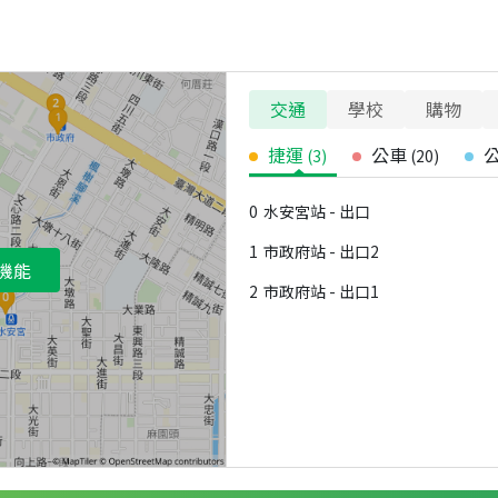
交通
學校
購物
捷運
公車
(
3
)
(
20
)
0
水安宮站 - 出口
1
市政府站 - 出口2
機能
2
市政府站 - 出口1