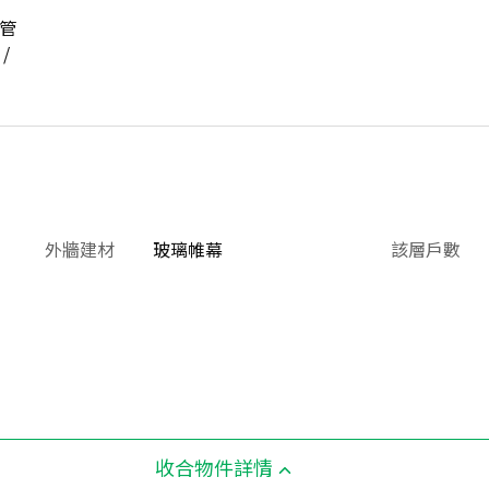
位管
/
外牆建材
玻璃帷幕
該層戶數
收合物件詳情