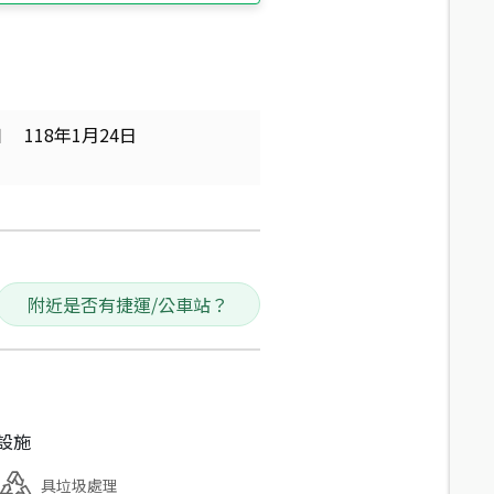
日
118年1月24日
附近是否有捷運/公車站？
設施
具垃圾處理