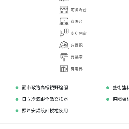
前後陽台
有陽台
廁所開窗
有景觀
有裝潢
有電梯
面市政路高樓視野遼闊
藝術塗
日立冷氣跟全熱交換器
德國板
照片安頡設計授權使用