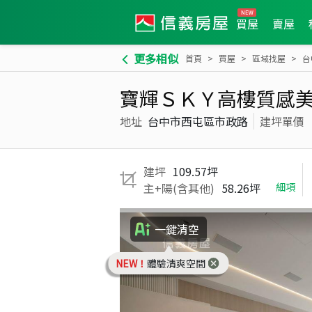
買屋
賣屋
更多相似
首頁
買屋
區域找屋
台
寶輝ＳＫＹ高樓質感
地址
台中市西屯區市政路
建坪單價
建坪
109.57坪
主+陽(含其他)
58.26坪
細項
一鍵清空
NEW！
體驗清爽空間