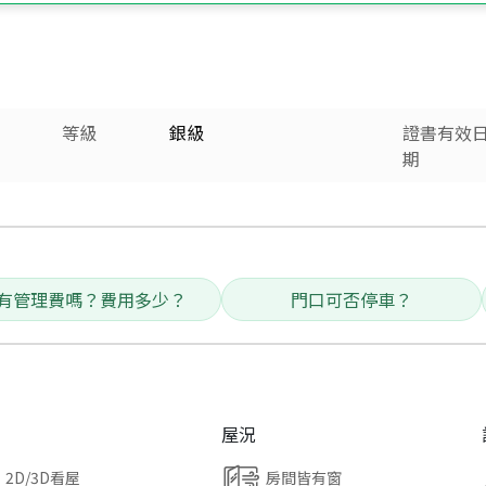
等級
銀級
證書有效
期
有管理費嗎？費用多少？
門口可否停車？
屋況
2D/3D看屋
房間皆有窗