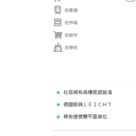
近捷運
近市場
近超市
近學校
社區稀有高樓質感裝潢
德國廚具ＬＥＩＣＨＴ
稀有連號雙平面車位