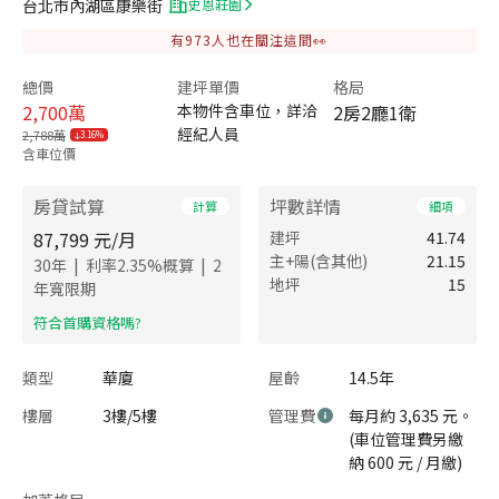
台北市內湖區康樂街
史恩莊園
有
973
人也在關注這間👀
總價
建坪單價
格局
2,700
萬
本物件含車位，詳洽
2房2廳1衛
經紀人員
2,788萬
3.16%
含車位價
房貸試算
坪數詳情
計算
細項
87,799
元/月
建坪
41.74
主+陽(含其他)
21.15
|
|
30
年
利率
2.35
%概算
2
地坪
15
年寬限期
​符合首購資格嗎?
類型
華廈
屋齡
14.5年
樓層
3樓/5樓
管理費
每月約 3,635 元。
(車位管理費另繳
納 600 元 / 月繳)