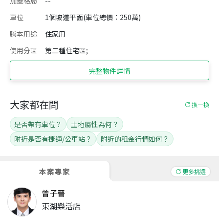
加蓋格局
--
車位
1個坡道平面(車位總價：250萬)
謄本用途
住家用
使用分區
第二種住宅區;
完整物件詳情
大家都在問
換一換
是否帶有車位？
土地屬性為何？
附近是否有捷運/公車站？
附近的租金行情如何？
本案專家
更多挑選
曾子晉
東湖樂活店