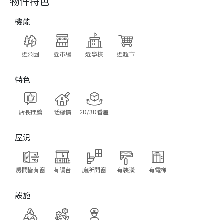
物件特色
機能
近公園
近市場
近學校
近超市
特色
店長推薦
低總價
2D/3D看屋
屋況
房間皆有窗
有陽台
廁所開窗
有裝潢
有電梯
設施