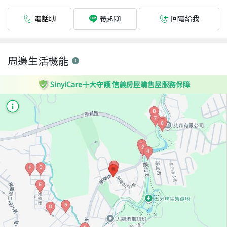
電話聊
回電給我
義起聊
周邊生活機能
SinyiCare十大守護 信義房屋購售屋服務保障