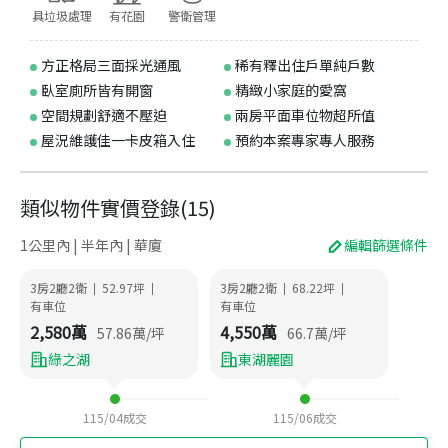
具垃圾處理
有花園
警衛管理
方正格局三面採光通風
稀有釋出住戶單純戶數
臥室廁所皆有開窗
精緻小家庭的愛窩
空間規劃舒適不壓迫
兩房平面車位物超所值
屋況維護佳一卡皮箱入住
預約本案專家專人服務
類似物件實價登錄
(
15
)
1公里內 | 半年內 | 華廈
編輯篩選條件
3房2廳2衛
52.97
坪
3房2廳2衛
68.22
坪
|
|
|
|
有車位
有車位
2,580
萬
4,550
萬
57.86
萬/坪
66.7
萬/坪
綠之湖
東湖麗園
115/04
成交
115/06
成交