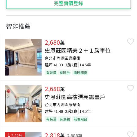
完整實價登錄
智能推薦
2,680
萬
史恩莊園精美２＋１房車位
台北市內湖區康樂街
建坪
41.33
3房2廳
14.5年
有裝潢
有陽台
廁所開窗
2,688
萬
史恩莊園高樓漂亮露臺戶
台北市內湖區康樂街
建坪
41.48
2房2廳
14.5年
有裝潢
有景觀
前後陽台
2,818
萬
2.42
%
2,888
萬