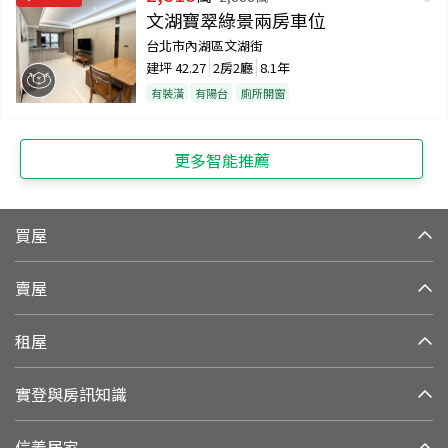
文湖寶翠綠景兩房車位
台北市內湖區文湖街
建坪
42.27
2房2廳
8.1年
有裝潢
有陽台
廁所開窗
更多智能推薦
買屋
賣屋
租屋
實登與房訊知識
信義居家