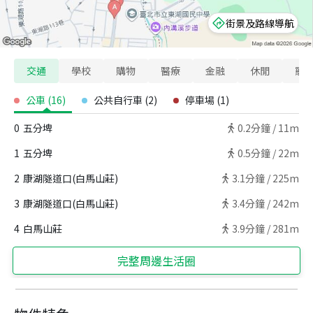
街景及路線導航
交通
學校
購物
醫療
金融
休閒
寵
公車
(
16
)
公共自行車
(
2
)
停車場
(
1
)
0
五分埤
0.2
分鐘 /
11m
1
五分埤
0.5
分鐘 /
22m
2
康湖隧道口(白馬山莊)
3.1
分鐘 /
225m
3
康湖隧道口(白馬山莊)
3.4
分鐘 /
242m
4
白馬山莊
3.9
分鐘 /
281m
完整周邊生活圈