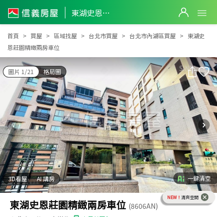
東湖史恩莊園精緻兩房車位
東湖史恩莊園精緻兩房車位
首頁
買屋
區域找屋
台北市買屋
台北市內湖區買屋
東湖史
恩莊園精緻兩房車位
圖片 1/21
格局圖
一鍵清空
3D看屋
AI 講房
NEW！
清爽空間
東湖史恩莊園精緻兩房車位
(8606AN)