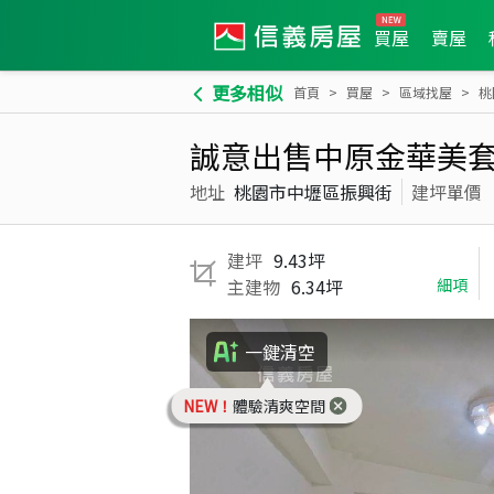
買屋
賣屋
更多相似
首頁
買屋
區域找屋
桃
誠意出售中原金華美
地址
桃園市中壢區振興街
建坪單價
建坪
9.43坪
主建物
6.34坪
細項
一鍵清空
NEW！
體驗清爽空間