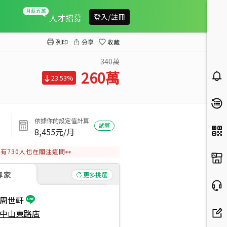
誠意出售中原金華美套房
人才招募
登入/註冊
列印
分享
收藏
340萬
260
萬
23.53%
依據你的設定值計算
試算
8,455
元/月
有
730
人也在關注這間👀
專家
更多挑選
周世軒
中山東路店