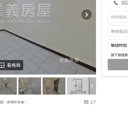
09
聯絡時間：皆
按下按鈕表
看格局
1
/
7
紹，非物件本身。