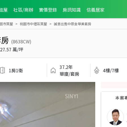
租屋
社區/商辦
實價登錄
房訊知識
信義居家
園市買屋
桃園市中壢區買屋
誠意出售中原金華美套房
套房
(8638CW)
27.57 萬/坪
37.2年
1房1衛
4樓/7樓
華廈/套房
本案