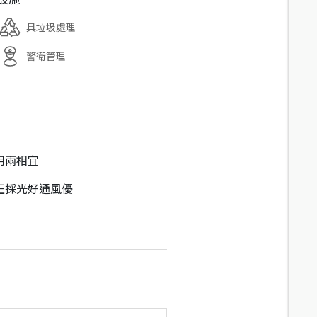
具垃圾處理
警衛管理
用兩相宜
正採光好通風優