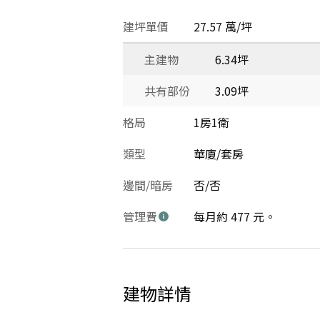
建坪單價
27.57 萬/坪
主建物
6.34坪
共有部份
3.09坪
格局
1房1衛
類型
華廈/套房
邊間/暗房
否/否
管理費
每月約 477 元。
建物詳情