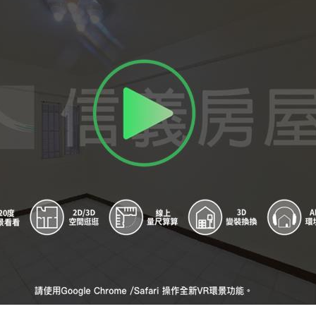
A
中原國小
B
榮民服務處
C
退輔會