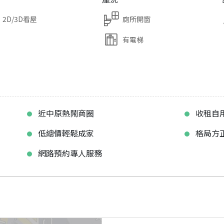
2D/3D看屋
廁所開窗
有電梯
近中原熱鬧商圈
收租自
低總價輕鬆成家
格局方
網路預約專人服務