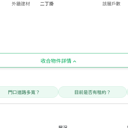
外牆建材
二丁掛
該層戶數
收合物件詳情
門口道路多寬？
目前是否有租約？
屋況