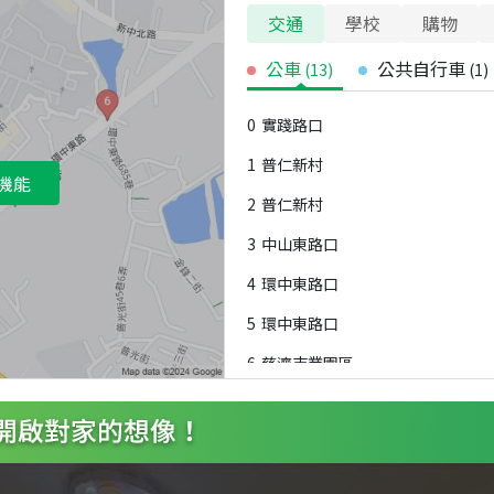
交通
學校
購物
公車
公共自行車
(
13
)
(
1
)
0
實踐路口
1
普仁新村
機能
2
普仁新村
3
中山東路口
4
環中東路口
5
環中東路口
6
慈濟志業園區
7
普仁(中原夜市)
8
普仁(中原夜市)
9
中原國小