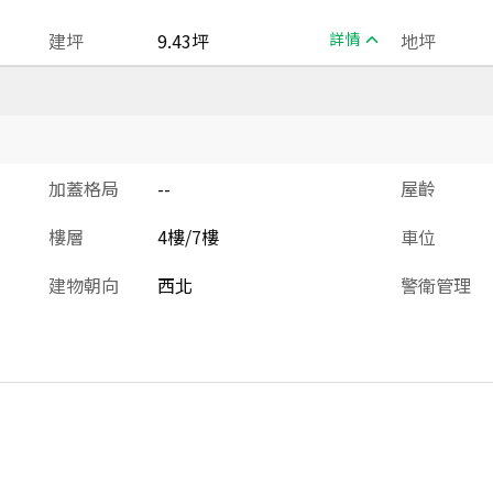
建坪
9.43坪
詳情
地坪
加蓋格局
--
屋齡
樓層
4樓/7樓
車位
建物朝向
西北
警衛管理