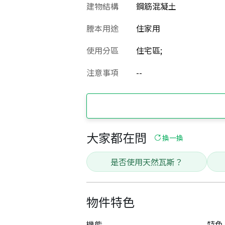
建物結構
鋼筋混凝土
謄本用途
住家用
使用分區
住宅區;
注意事項
--
大家都在問
換一換
是否使用天然瓦斯？
物件特色
機能
特色