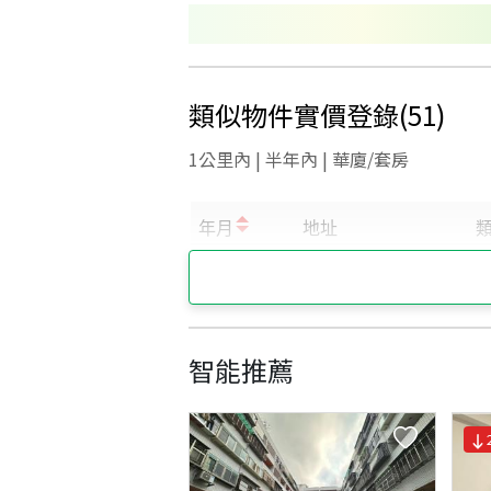
類似物件實價登錄
(
51
)
1公里內 | 半年內 | 華廈/套房
智能推薦