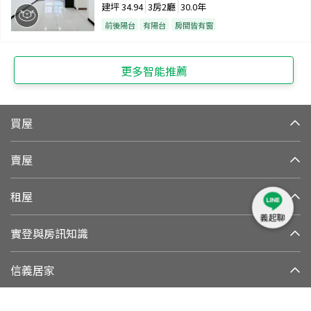
建坪
34.94
3房2廳
30.0年
前後陽台
有陽台
房間皆有窗
更多智能推薦
買屋
賣屋
租屋
義起聊
實登與房訊知識
信義居家
集團與永續發展