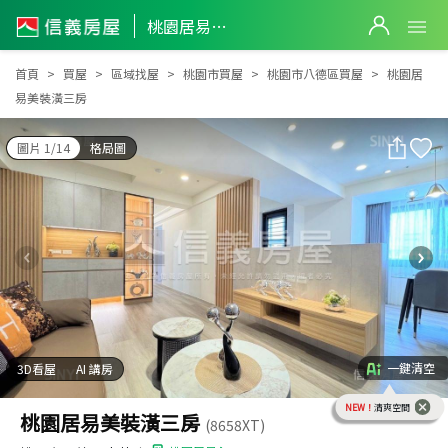
桃園居易美裝潢三房
桃園居易美裝潢三房
首頁
買屋
區域找屋
桃園市買屋
桃園市八德區買屋
桃園居
易美裝潢三房
圖片 1/14
格局圖
一鍵清空
3D看屋
AI 講房
NEW！
清爽空間
桃園居易美裝潢三房
(8658XT)