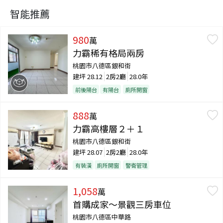
智能推薦
980
萬
力霸稀有格局兩房
桃園市八德區銀和街
建坪
28.12
2房2廳
28.0年
前後陽台
有陽台
廁所開窗
888
萬
力霸高樓層２＋１
桃園市八德區銀和街
建坪
28.07
2房2廳
28.0年
有裝潢
廁所開窗
警衛管理
1,058
萬
首購成家～景觀三房車位
桃園市八德區中華路