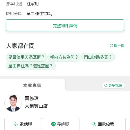
謄本用途
住家用
使用分區
第二種住宅區;
完整物件詳情
大家都在問
換一換
是否使用天然瓦斯？
朝向方位為何？
門口道路多寬？
屋主自住嗎？還是空屋？
本案專家
更多挑選
葉修瑋
大業寶山店
電話聊
回電給我
義起聊