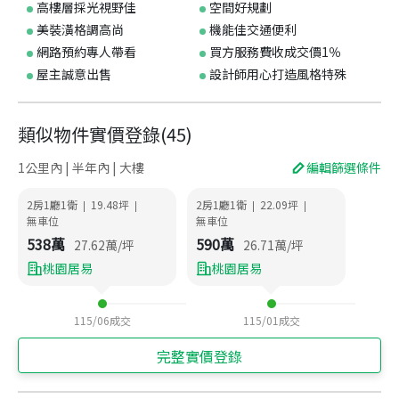
高樓層採光視野佳
空間好規劃
美裝潢格調高尚
機能佳交通便利
網路預約專人帶看
買方服務費收成交價1％
屋主誠意出售
設計師用心打造風格特殊
類似物件實價登錄
(
45
)
1公里內 | 半年內 | 大樓
編輯篩選條件
2房1廳1衛
19.48
坪
2房1廳1衛
22.09
坪
|
|
|
|
無車位
無車位
538
萬
590
萬
27.62
萬/坪
26.71
萬/坪
桃園居易
桃園居易
115/06
成交
115/01
成交
完整實價登錄