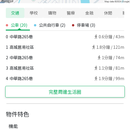
交通
學校
購物
醫療
金融
休閒
寵
公車
(
20
)
公共自行車
(
2
)
停車場
(
3
)
0
中華路265巷
0.6
分鐘 /
43m
1
高城居易社區
1.8
分鐘 /
121m
2
中華路265巷
1
分鐘 /
74m
3
高城居易社區
1.1
分鐘 /
81m
4
中華路265巷
1.9
分鐘 /
99m
完整周邊生活圈
物件特色
機能