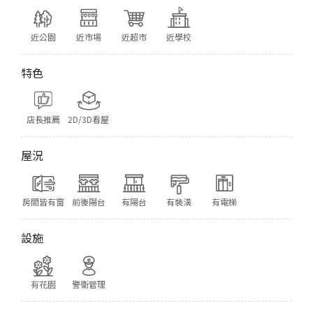
近公園
近市場
近超市
近學校
特色
店長推薦
2D/3D看屋
屋況
房間皆有窗
前後陽台
有陽台
有裝潢
有電梯
設施
有花園
警衛管理