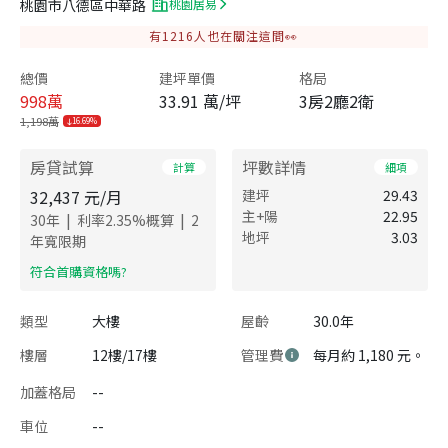
桃園市八德區中華路
桃園居易
有
1216
人也在關注這間👀
總價
建坪單價
格局
998
萬
33.91 萬/坪
3房2廳2衛
1,198萬
16.69%
房貸試算
坪數詳情
計算
細項
32,437
元/月
建坪
29.43
主+陽
22.95
|
|
30
年
利率
2.35
%概算
2
地坪
3.03
年寬限期
​符合首購資格嗎?
類型
大樓
屋齡
30.0年
樓層
12樓/17樓
管理費
每月約 1,180 元。
加蓋格局
--
車位
--