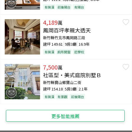
有裝潢
前後陽台
有陽台
4,189
萬
鳳岡百坪孝親大透天
新竹縣竹北市鳳岡路三段
建坪
149.61
9房3廳
16.9年
有裝潢
廁所開窗
近學校
7,500
萬
社區型・美式庭院別墅Ｂ
新竹縣寶山鄉寶山二街
建坪
154.18
5房3廳
2.1年
有裝潢
有景觀
前後陽台
更多智能推薦