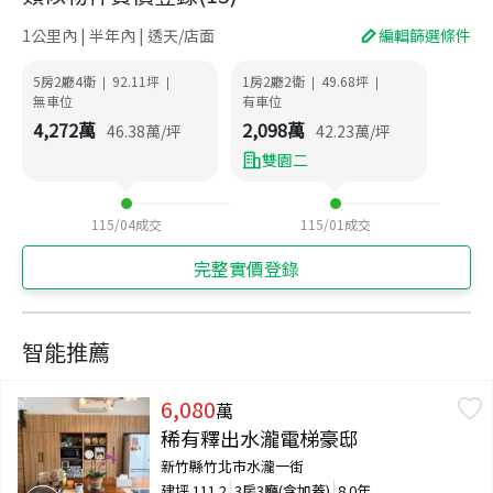
1公里內 | 半年內 | 透天/店面
編輯篩選條件
5房2廳4衛
92.11
坪
1房2廳2衛
49.68
坪
|
|
|
|
無車位
有車位
4,272
萬
2,098
萬
46.38
萬/坪
42.23
萬/坪
雙園二
115/04
成交
115/01
成交
完整實價登錄
智能推薦
6,080
萬
稀有釋出水瀧電梯豪邸
新竹縣竹北市水瀧一街
建坪
111.2
3房3廳(含加蓋)
8.0年