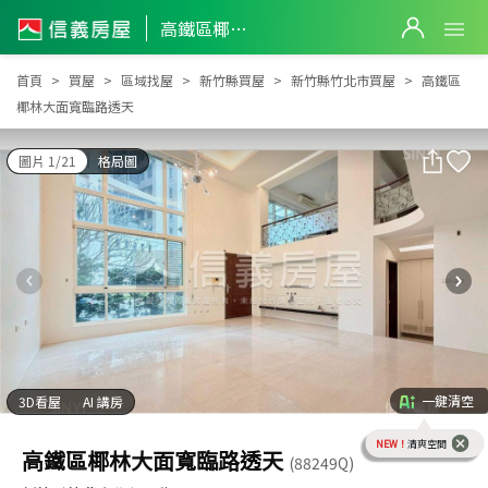
高鐵區椰林大面寬臨路透天
高鐵區椰林大面寬臨路透天
首頁
買屋
區域找屋
新竹縣買屋
新竹縣竹北市買屋
高鐵區
椰林大面寬臨路透天
圖片 1/21
格局圖
一鍵清空
3D看屋
AI 講房
NEW！
清爽空間
高鐵區椰林大面寬臨路透天
(88249Q)