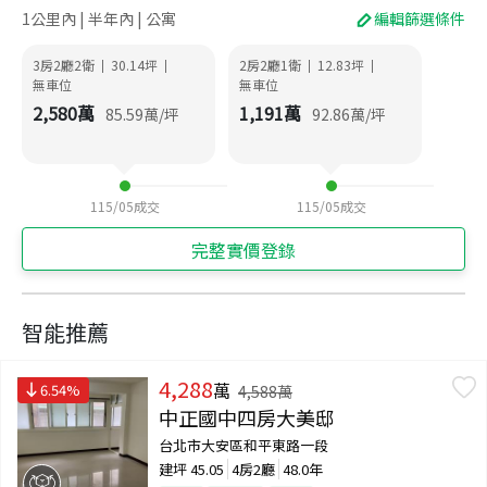
1公里內 | 半年內 | 公寓
編輯篩選條件
3房2廳2衛
30.14
坪
2房2廳1衛
12.83
坪
|
|
|
|
無車位
無車位
2,580
萬
1,191
萬
85.59
萬/坪
92.86
萬/坪
115/05
成交
115/05
成交
完整實價登錄
智能推薦
4,288
萬
6.54
%
4,588
萬
中正國中四房大美邸
台北市大安區和平東路一段
建坪
45.05
4房2廳
48.0年