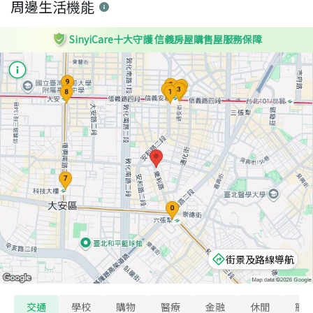
周邊生活機能
SinyiCare十大守護 信義房屋購售屋服務保障
街景及路線導航
交通
學校
購物
醫療
金融
休閒
寵