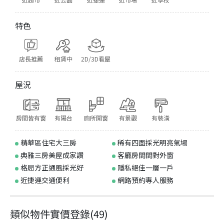
特色
店長推薦
租賃中
2D/3D看屋
屋況
房間皆有窗
有陽台
廁所開窗
有景觀
有裝潢
精華區住宅大三房
稀有四面採光明亮氣場
典雅三房美屋成家讚
客廳房間間對外窗
格局方正通風採光好
隱私絕佳一層一戶
近捷運交通便利
網路預約專人服務
類似物件實價登錄
(
49
)