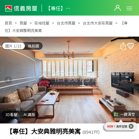
【專任】大安典雅明亮美寓
【專任】大安典雅明亮美寓
首頁
買屋
區域找屋
台北市買屋
台北市大安區買屋
【專
任】大安典雅明亮美寓
圖片 1/21
格局圖
一鍵清空
3D看屋
AI 講房
NEW！
清爽空間
【專任】大安典雅明亮美寓
(8941YY)