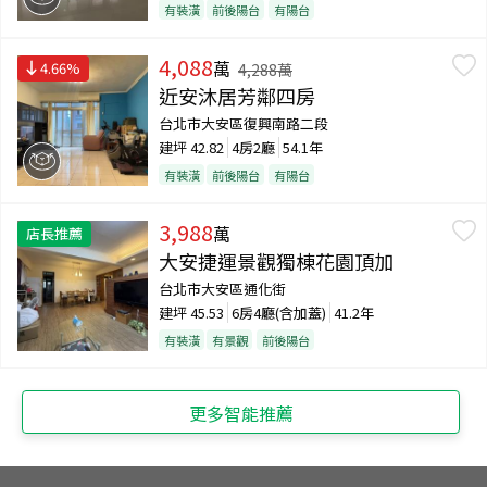
有裝潢
前後陽台
有陽台
4,088
萬
4.66
%
4,288
萬
近安沐居芳鄰四房
台北市大安區復興南路二段
建坪
42.82
4房2廳
54.1年
有裝潢
前後陽台
有陽台
3,988
萬
店長推薦
大安捷運景觀獨棟花園頂加
台北市大安區通化街
建坪
45.53
6房4廳(含加蓋)
41.2年
有裝潢
有景觀
前後陽台
更多智能推薦