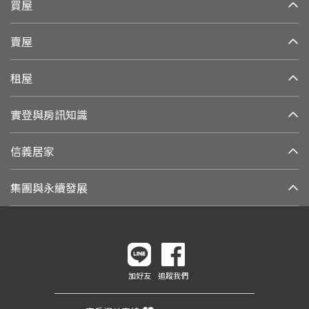
買屋
賣屋
租屋
實登與房訊知識
信義居家
集團與永續發展
加好友
追蹤我們