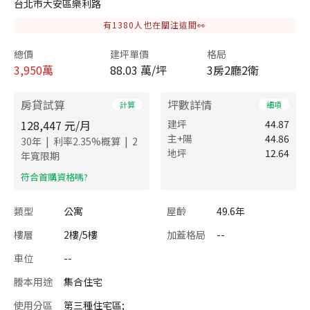
台北市大安區樂利路
有
1380
人也在關注這間👀
總價
建坪單價
格局
3,950
萬
88.03 萬/坪
3房2廳2衛
房貸試算
坪數詳情
計算
細項
128,447
元/月
建坪
44.87
主+陽
44.86
|
|
30
年
利率
2.35
%概算
2
地坪
12.64
年寬限期
​符合首購資格嗎?
類型
公寓
屋齡
49.6年
樓層
2樓/5樓
加蓋格局
--
車位
--
謄本用途
集合住宅
使用分區
第三種住宅區;