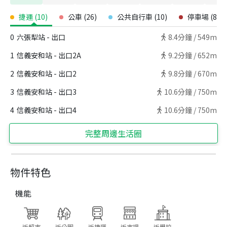
捷運
(
10
)
公車
(
26
)
公共自行車
(
10
)
停車場
(
8
)
0
六張犁站 - 出口
8.4
分鐘 /
549m
1
信義安和站 - 出口2A
9.2
分鐘 /
652m
2
信義安和站 - 出口2
9.8
分鐘 /
670m
3
信義安和站 - 出口3
10.6
分鐘 /
750m
4
信義安和站 - 出口4
10.6
分鐘 /
750m
完整周邊生活圈
物件特色
機能
近超市
近公園
近捷運
近市場
近學校