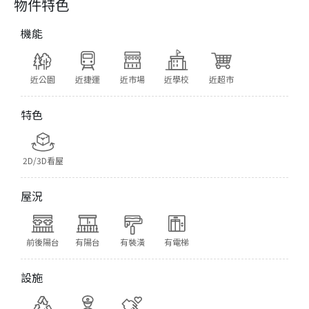
物件特色
機能
近公園
近捷運
近市場
近學校
近超市
特色
2D/3D看屋
屋況
前後陽台
有陽台
有裝潢
有電梯
設施