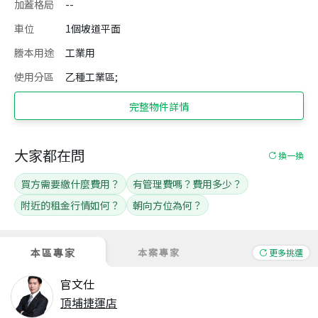
加蓋格局
--
車位
1個坡道平面
謄本用途
工業用
使用分區
乙種工業區;
完整物件詳情
大家都在問
換一換
買方需要繳什麼費用？
有管理費嗎？費用多少？
附近的租金行情如何？
朝向方位為何？
本區專家
本案專家
更多挑選
官文仕
頂埔捷運店