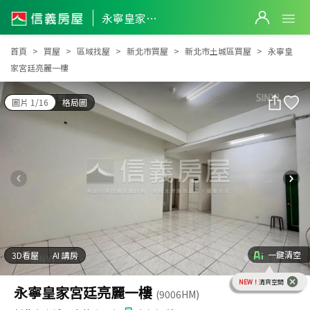
永寧皇家宮廷亮麗一樓
永寧皇家宮廷亮麗一樓
首頁
買屋
區域找屋
新北市買屋
新北市土城區買屋
永寧皇
家宮廷亮麗一樓
圖片 1/16
格局圖
一鍵清空
3D看屋
AI 講房
NEW！
清爽空間
永寧皇家宮廷亮麗一樓
(9006HM)