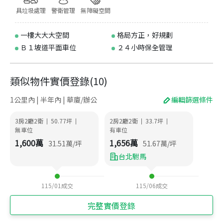
具垃圾處理
警衛管理
無障礙空間
一樓大大大空間
格局方正，好規劃
Ｂ１坡道平面車位
２４小時保全管理
類似物件實價登錄
(
10
)
1公里內 | 半年內 | 華廈/辦公
編輯篩選條件
3房2廳2衛
50.77
坪
2房2廳2衛
33.7
坪
|
|
|
|
無車位
有車位
1,600
萬
1,656
萬
31.51
萬/坪
51.67
萬/坪
台北駙馬
115/01
成交
115/06
成交
完整實價登錄