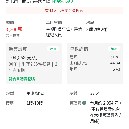
新北市土城區中華路二段
皇家宮廷
有
45
人也在關注這間👀
總價
建坪單價
格局
3,200
萬
本物件含車位，詳洽
3房2廳2衛
經紀人員
含車位價
房貸試算
坪數詳情
計算
細項
104,058
元/月
建坪
51.81
主(含其他)
44.34
|
|
30
年
利率
2.35
%概算
2
地坪
6.43
年寬限期
​符合首購資格嗎?
類型
華廈/辦公
屋齡
33.6年
樓層
1樓/10樓
管理費
每月約 2,954 元。
(車位管理費包含
在大樓管理費內 /
月繳)