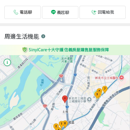
電話聊
回電給我
義起聊
周邊生活機能
SinyiCare十大守護 信義房屋購售屋服務保障