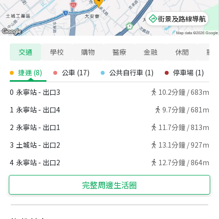
街景及路線導航
交通
學校
購物
醫療
金融
休閒
寵
捷運
(
8
)
公車
(
17
)
公共自行車
(
1
)
停車場
(
1
)
0
永寧站 - 出口3
10.2
分鐘 /
683m
1
永寧站 - 出口4
9.7
分鐘 /
681m
2
永寧站 - 出口1
11.7
分鐘 /
813m
3
土城站 - 出口2
13.1
分鐘 /
927m
4
永寧站 - 出口2
12.7
分鐘 /
864m
完整周邊生活圈