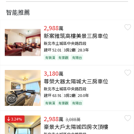
智能推薦
2,988
萬
新案雅筑高樓美景三房車位
新北市土城區中央路四段
建坪
52.01
3房2廳
28.3年
有裝潢
有景觀
有陽台
3,180
萬
尊榮大器太陽城大三房車位
新北市土城區中央路四段
建坪
63.91
3房2廳
20.0年
有裝潢
有景觀
有陽台
2,988
萬
3.24
%
3,088
萬
豪景大戶太陽城四房次頂樓