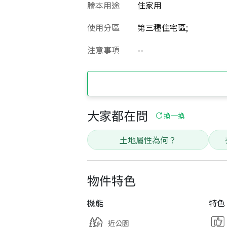
謄本用途
住家用
使用分區
第三種住宅區;
注意事項
--
大家都在問
換一換
土地屬性為何？
物件特色
機能
特色
近公園