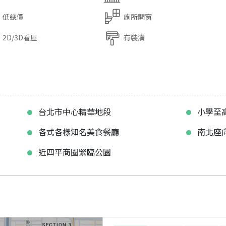
低總價
廁所開窗
2D/3D看屋
有裝潢
台北市中心精華地段
小學至
各式各樣知名美食餐廳
南北座
近四平商圈緊臨公園