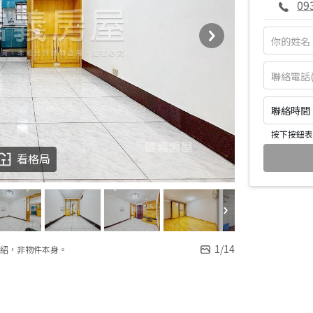
09
聯絡時間：皆
按下按鈕表
看格局
1
/
14
紹，非物件本身。