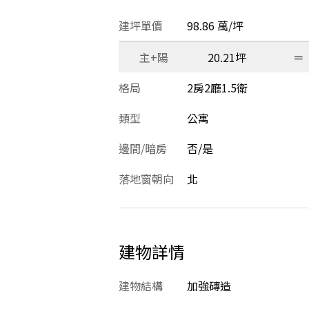
建坪單價
98.86 萬/坪
主+陽
20.21坪
＝
格局
2房2廳1.5衛
類型
公寓
邊間/暗房
否/是
落地窗朝向
北
建物詳情
建物結構
加強磚造