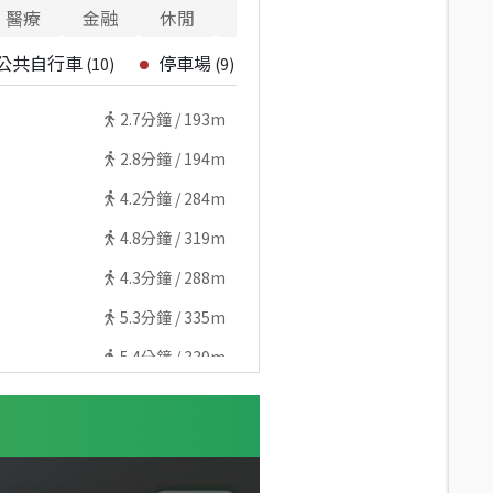
醫療
金融
休閒
寵物
警消
重要設施
公共自行車
停車場
(
10
)
(
9
)
2.7
分鐘 /
193m
2.8
分鐘 /
194m
4.2
分鐘 /
284m
4.8
分鐘 /
319m
4.3
分鐘 /
288m
5.3
分鐘 /
335m
5.4
分鐘 /
339m
5.8
分鐘 /
368m
10
分鐘 /
673m
10.5
分鐘 /
732m