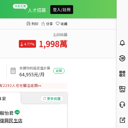
松江南京捷運美寓
人才招募
登入/註冊
列印
分享
收藏
2,098萬
1,998
萬
4.77%
依據你的設定值計算
試算
64,955
元/月
有
2292
人也在關注這間👀
專家
更多挑選
賴怡君
復興民生店