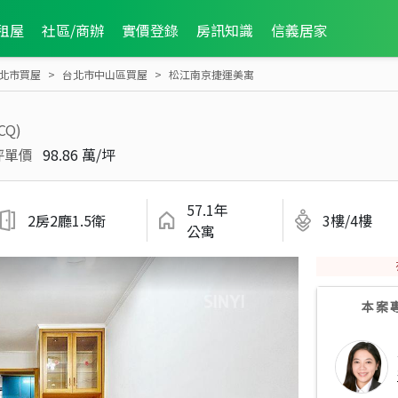
租屋
社區/商辦
實價登錄
房訊知識
信義居家
北市買屋
台北市中山區買屋
松江南京捷運美寓
CQ)
坪單價
98.86 萬/坪
57.1年
2房2廳1.5衛
3樓/4樓
公寓
本案