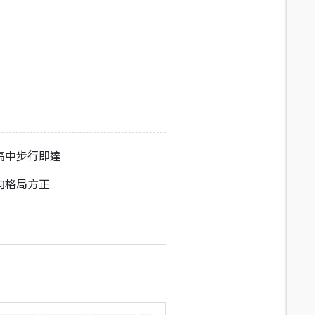
高中步行即達
向格局方正