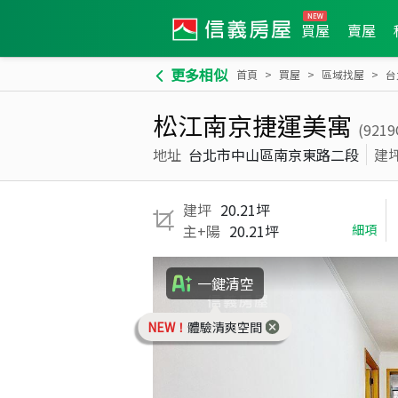
買屋
賣屋
更多相似
首頁
買屋
區域找屋
台
松江南京捷運美寓
(9219
地址
台北市中山區南京東路二段
建
建坪
20.21坪
主+陽
20.21坪
細項
一鍵清空
NEW！
體驗清爽空間