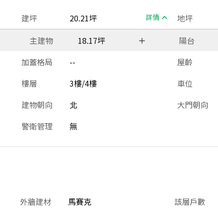
建坪
20.21坪
詳情
地坪
主建物
18.17坪
＋
陽台
加蓋格局
--
屋齡
樓層
3樓/4樓
車位
建物朝向
北
大門朝向
警衛管理
無
外牆建材
馬賽克
該層戶數