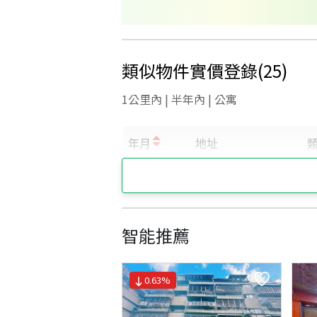
類似物件實價登錄
(
25
)
1公里內 | 半年內 | 公寓
智能推薦
0.63
%