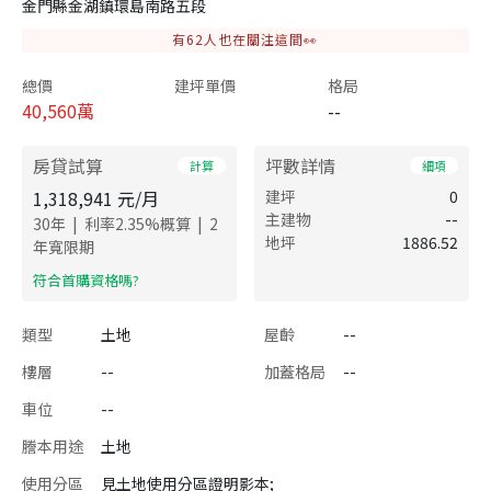
金門縣金湖鎮環島南路五段
有
62
人也在關注這間👀
總價
建坪單價
格局
40,560
萬
--
房貸試算
坪數詳情
計算
細項
1,318,941
元/月
建坪
0
主建物
--
|
|
30
年
利率
2.35
%概算
2
地坪
1886.52
年寬限期
​符合首購資格嗎?
類型
土地
屋齡
--
樓層
--
加蓋格局
--
車位
--
謄本用途
土地
使用分區
見土地使用分區證明影本;