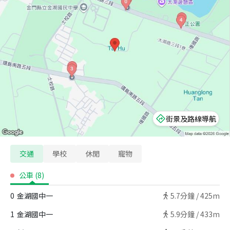
街景及路線導航
交通
學校
休閒
寵物
公車
(
8
)
0
金湖國中一
5.7
分鐘 /
425m
1
金湖國中一
5.9
分鐘 /
433m