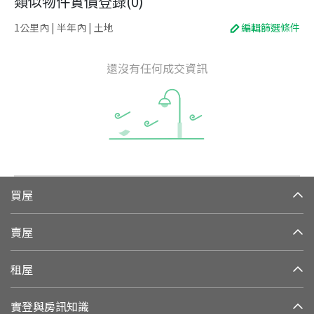
類似物件實價登錄
(
0
)
1公里內 | 半年內 | 土地
編輯篩選條件
還沒有任何成交資訊
買屋
賣屋
租屋
實登與房訊知識