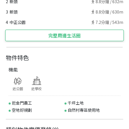
2
新頭
8.8
分鐘 /
632m
3
新頭
8.8
分鐘 /
630m
4
中正公園
7.2
分鐘 /
543m
完整周邊生活圈
物件特色
機能
近公園
近學校
近金門農工
千坪土地
空地好規劃
自然村專區使用地