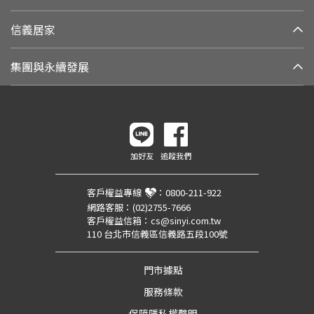
信義居家
集團與永續發展
加好友
追蹤我們
客戶權益專線
：
0800-211-922
網路客服：
(02)2755-7666
客戶權益信箱：
cs@sinyi.com.tw
110 台北市信義區信義路五段100號
門市據點
服務條款
保障隱私權聲明