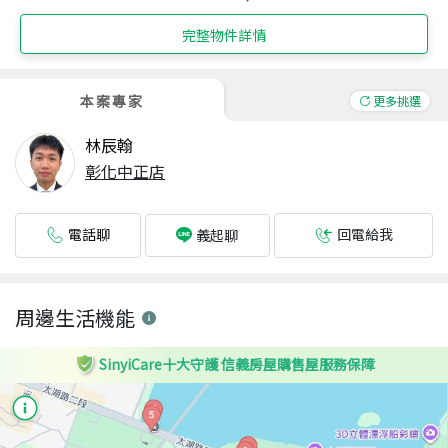
完整物件詳情
本案專家
更多挑選
林辰翰
彰化中正店
電話聊
回電給我
義起聊
周邊生活機能
SinyiCare十大守護 信義房屋購售屋服務保障