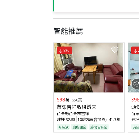
智能推薦
8
%
598
39
萬
650
萬
苗栗吉祥收租透天
頭
苗栗縣苗栗市吉祥
苗
建坪
32.95
10房2廳(含加蓋)
41.7年
建
有裝潢
廁所開窗
房間皆有窗
有