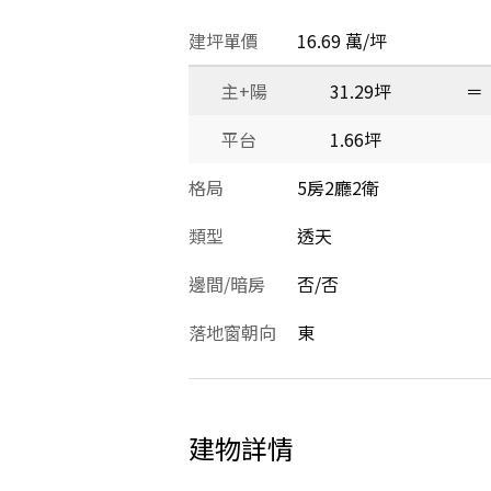
建坪單價
16.69 萬/坪
主+陽
31.29坪
＝
平台
1.66坪
格局
5房2廳2衛
類型
透天
邊間/暗房
否/否
落地窗朝向
東
建物詳情