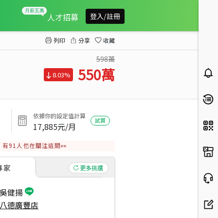
苗栗收租透天
人才招募
登入/註冊
列印
分享
收藏
598萬
550
萬
8.03%
依據你的設定值計算
試算
17,885
元/月
有
91
人也在關注這間👀
專家
更多挑選
吳健揚
八德廣豐店