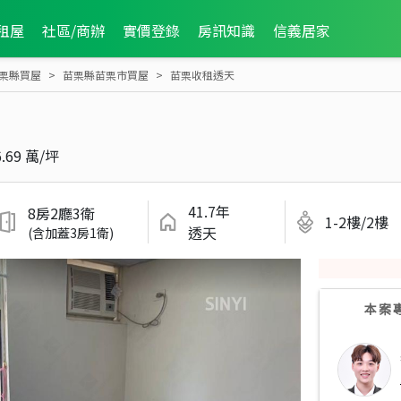
租屋
社區/商辦
實價登錄
房訊知識
信義居家
栗縣買屋
苗栗縣苗栗市買屋
苗栗收租透天
6.69 萬/坪
41.7年
8房2廳3衛
1-2樓/2樓
透天
(含加蓋3房1衛)
本案