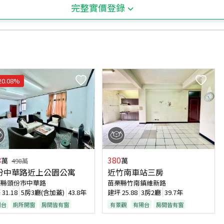
完整實價登錄
20.08
%
8
380
萬
萬
498
萬
份中華路近上公園公寓
近竹南車站三房
栗縣頭份市中華路
苗栗縣竹南鎮維新路
坪
31.18
5房3廳(含加蓋)
43.8年
建坪
25.88
3房2廳
39.7年
陽台
廁所開窗
房間皆有窗
有景觀
有陽台
房間皆有窗