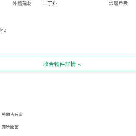
外牆建材
二丁掛
該層戶數
地;
收合物件詳情
房間皆有窗
廁所開窗