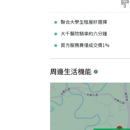
聯合大學生租屋好選擇
大千醫院騎車約六分鐘
買方服務費僅成交價1%
周邊生活機能