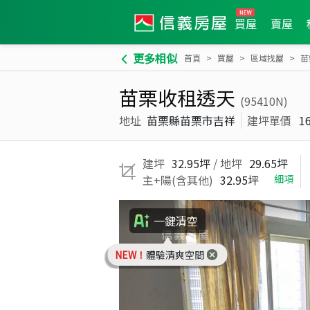
買屋
賣屋
更多相似
首頁
買屋
區域找屋
苗
苗栗收租透天
(95410N)
地址
苗栗縣苗栗市吉祥
建坪單價
1
建坪
32.95坪
/ 地坪
29.65坪
主+陽(含其他)
32.95坪
細項
一鍵清空
NEW！
體驗清爽空間