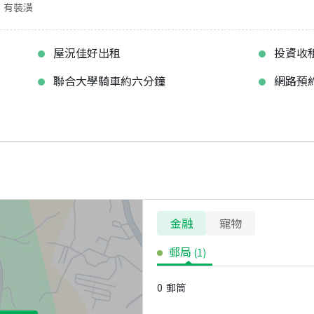
有裝潢
屋況佳好出租
投資收
聯合大學騎車約六分鐘
網路預
金融
寵物
郵局
(
1
)
0
郵筒