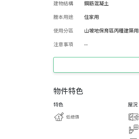
建物結構
鋼筋混凝土
謄本用途
住家用
使用分區
山坡地保育區丙種建築用
注意事項
--
物件特色
特色
屋況
低總價