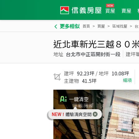
買屋
賣屋
更多相似
首頁
買屋
區域找屋
台
近北車新光三越８０
地址
台北市中正區開封街一段
建坪
建坪
92.23坪
/ 地坪
10.08坪
主建物
41.5坪
細項
一鍵清空
NEW！
體驗清爽空間