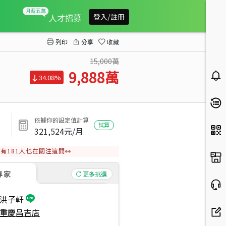
近北車新光三越８０米金店
人才招募
登入/註冊
列印
分享
收藏
15,000萬
9,888
萬
34.08%
依據你的設定值計算
試算
321,524
元/月
有
181
人也在關注這間👀
專家
更多挑選
洪子軒
重慶昌吉店