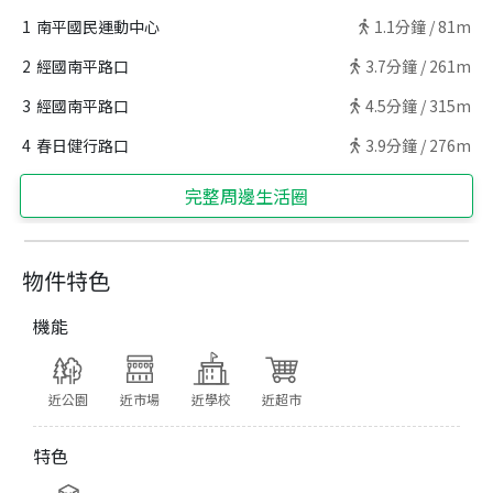
1
南平國民運動中心
1.1
分鐘 /
81m
2
經國南平路口
3.7
分鐘 /
261m
3
經國南平路口
4.5
分鐘 /
315m
4
春日健行路口
3.9
分鐘 /
276m
完整周邊生活圈
物件特色
機能
近公園
近市場
近學校
近超市
特色