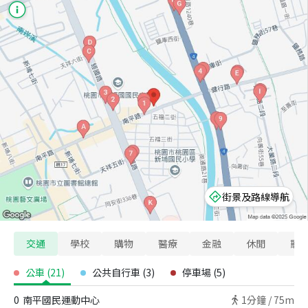
街景及路線導航
交通
學校
購物
醫療
金融
休閒
寵
公車
(
21
)
公共自行車
(
3
)
停車場
(
5
)
0
南平國民運動中心
1
分鐘 /
75m