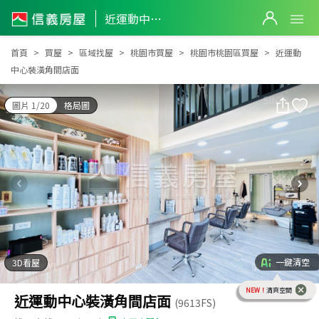
近運動中心裝潢角間店面
近運動中心裝潢角間店面
首頁
買屋
區域找屋
桃園市買屋
桃園市桃園區買屋
近運動
中心裝潢角間店面
圖片 1/20
格局圖
一鍵清空
3D看屋
NEW！
清爽空間
近運動中心裝潢角間店面
(9613FS)