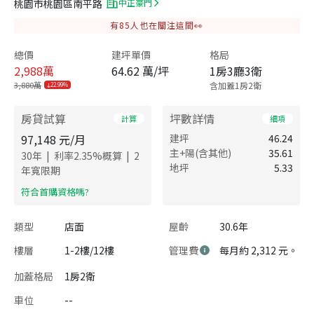
桃園市桃園區南平路
中正豪門
有
85
人也在關注這間👀
總價
建坪單價
格局
2,988
萬
64.62 萬/坪
1房3廳3衛
3,880萬
含加蓋1房2衛
22.99%
房貸試算
坪數詳情
計算
細項
97,148
元/月
建坪
46.24
主+陽(含其他)
35.61
|
|
30
年
利率
2.35
%概算
2
地坪
5.33
年寬限期
​符合首購資格嗎?
類型
店面
屋齡
30.6年
樓層
1-2樓/12樓
管理費
每月約 2,312 元。
加蓋格局
1房2衛
車位
--