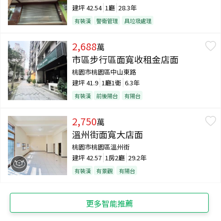
建坪
42.54
1廳
28.3年
有裝潢
警衛管理
具垃圾處理
2,688
萬
市區步行區面寬收租金店面
桃園市桃園區中山東路
建坪
41.9
1廳1衛
6.3年
有裝潢
前後陽台
有陽台
2,750
萬
溫州街面寬大店面
桃園市桃園區溫州街
建坪
42.57
1房2廳
29.2年
有裝潢
有景觀
有陽台
更多智能推薦