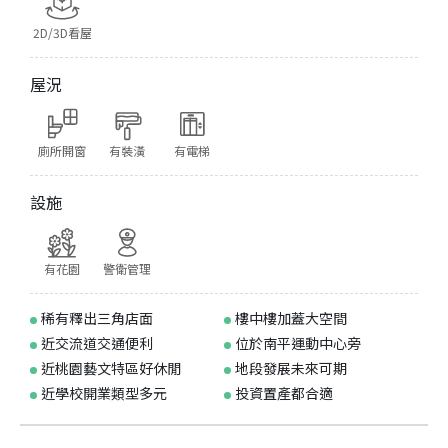
2D/3D看屋
屋況
廁所開窗
有裝潢
有電梯
設施
有花園
警衛管理
稀有釋出三角店面
樓中樓加蓋大空間
近交流道交通便利
位於南平運動中心旁
近桃園藝文特區好休閒
地段發展未來可期
近學校開業類型多元
投資置產都合適