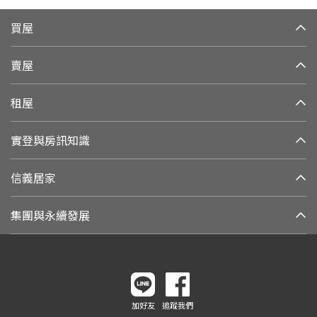
買屋
賣屋
租屋
實登與房訊知識
信義居家
集團與永續發展
加好友
追蹤我們