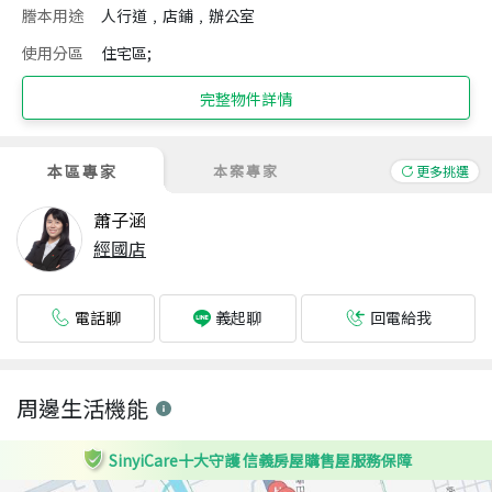
謄本用途
人行道﹐店鋪﹐辦公室
使用分區
住宅區;
完整物件詳情
本區專家
本案專家
更多挑選
蕭子涵
經國店
電話聊
回電給我
義起聊
周邊生活機能
SinyiCare十大守護 信義房屋購售屋服務保障