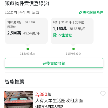
類似物件實價登錄
(
2
)
1公里內 | 半年內 | 店面
編輯篩選條件
3房2廳2衛
50.47
坪
0衛
30.01
坪
無車位
|
|
|
|
無車位
1,160
萬
38.66
萬/坪
2,500
萬
49.54
萬/坪
RV生活館
115/03
成交
115/05
成交
完整實價登錄
智能推薦
2,880
萬
大有大業生活圈收租店面
桃園市桃園區大興路