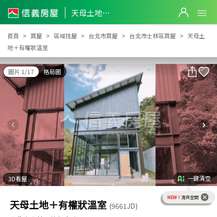
天母土地＋有權狀溫室
天母土地＋有權狀溫室
首頁
買屋
區域找屋
台北市買屋
台北市士林區買屋
天母土
地＋有權狀溫室
圖片 1/17
格局圖
一鍵清空
3D看屋
NEW！
清爽空間
天母土地＋有權狀溫室
(9661JD)