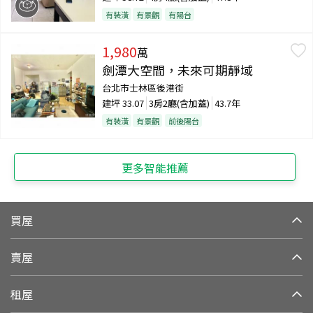
有裝潢
有景觀
有陽台
1,980
萬
劍潭大空間，未來可期靜域
台北市士林區後港街
建坪
33.07
3房2廳(含加蓋)
43.7年
有裝潢
有景觀
前後陽台
更多智能推薦
買屋
賣屋
租屋