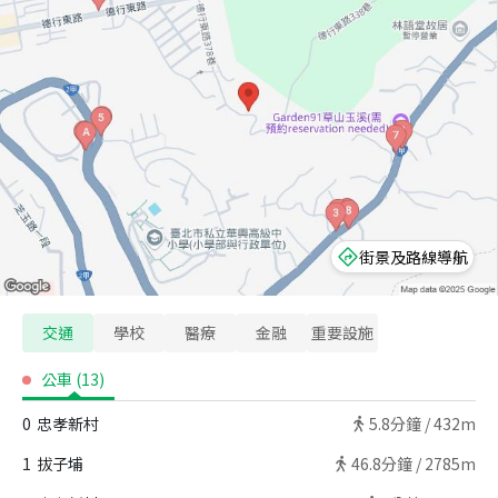
街景及路線導航
交通
學校
醫療
金融
重要設施
公車
(
13
)
0
忠孝新村
5.8
分鐘 /
432m
1
拔子埔
46.8
分鐘 /
2785m