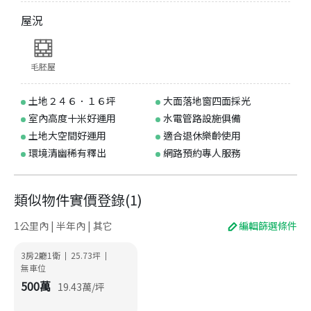
屋況
毛胚屋
土地２４６．１６坪
大面落地窗四面採光
室內高度十米好運用
水電管路設施俱備
土地大空間好運用
適合退休樂齡使用
環境清幽稀有釋出
網路預約專人服務
類似物件實價登錄
(
1
)
1公里內 | 半年內 | 其它
編輯篩選條件
3房2廳1衛
25.73
坪
|
|
無車位
500
萬
19.43
萬/坪