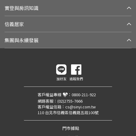
實登與房訊知識
信義居家
集團與永續發展
加好友
追蹤我們
客戶權益專線
：
0800-211-922
網路客服：
(02)2755-7666
客戶權益信箱：
cs@sinyi.com.tw
110 台北市信義區信義路五段100號
門市據點