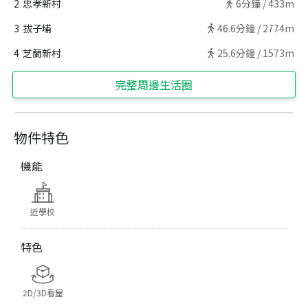
2
忠孝新村
6
分鐘 /
433m
3
拔子埔
46.6
分鐘 /
2774m
4
芝蘭新村
25.6
分鐘 /
1573m
完整周邊生活圈
物件特色
機能
近學校
特色
2D/3D看屋