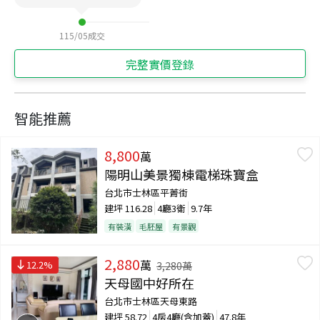
115/05
成交
完整實價登錄
智能推薦
8,800
萬
陽明山美景獨棟電梯珠寶盒
台北市士林區平菁街
建坪
116.28
4廳3衛
9.7年
有裝潢
毛胚屋
有景觀
2,880
萬
12.2
%
3,280
萬
天母國中好所在
台北市士林區天母東路
建坪
58.72
4房4廳(含加蓋)
47.8年