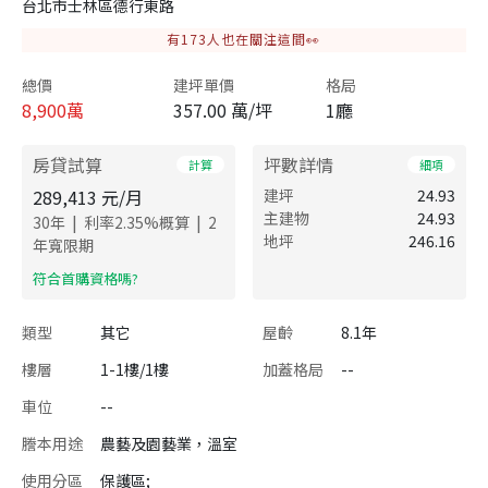
台北市士林區德行東路
有
173
人也在關注這間👀
總價
建坪單價
格局
8,900
萬
357.00 萬/坪
1廳
房貸試算
坪數詳情
計算
細項
289,413
元/月
建坪
24.93
主建物
24.93
|
|
30
年
利率
2.35
%概算
2
地坪
246.16
年寬限期
​符合首購資格嗎?
類型
其它
屋齡
8.1年
樓層
1-1樓/1樓
加蓋格局
--
車位
--
謄本用途
農藝及園藝業，溫室
使用分區
保護區;