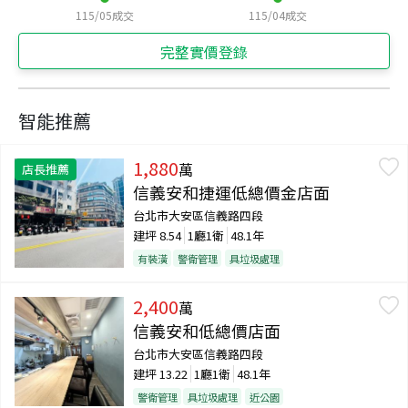
115/05
成交
115/04
成交
完整實價登錄
智能推薦
1,880
萬
店長推薦
信義安和捷運低總價金店面
台北市大安區信義路四段
建坪
8.54
1廳1衛
48.1年
有裝潢
警衛管理
具垃圾處理
2,400
萬
信義安和低總價店面
台北市大安區信義路四段
建坪
13.22
1廳1衛
48.1年
警衛管理
具垃圾處理
近公園