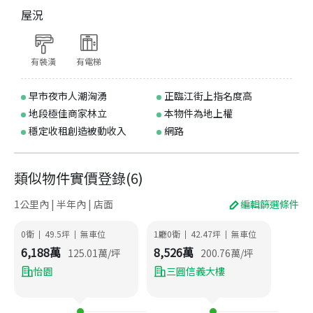
屋況
有裝潢
有電梯
早市夜市人潮洶湧
正臨江街上指名度高
地段極佳商家林立
本物件為地上權
穩定收租創造被動收入
網路
類似物件實價登錄
(
6
)
1公里內 | 半年內 | 店面
編輯篩選條件
0衛
49.5
坪
無車位
1廳0衛
42.47
坪
無車位
|
|
|
|
6,188
萬
8,526
萬
125.01
萬/坪
200.76
萬/坪
怡園
三圓信義大樓