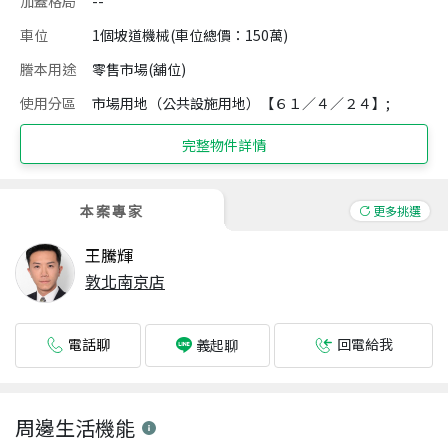
加蓋格局
--
車位
1個坡道機械(車位總價：150萬)
謄本用途
零售市場(舖位)
使用分區
市場用地（公共設施用地）【６１／４／２４】;
完整物件詳情
本案專家
更多挑選
王騰輝
敦北南京店
電話聊
回電給我
義起聊
周邊生活機能