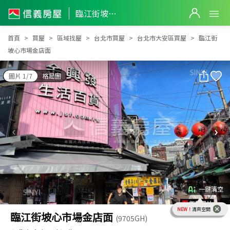
臨江街坡心市場金店面
臨江街坡心市場金店面
首頁
買屋
區域找屋
台北市買屋
台北市大安區買屋
臨江街
坡心市場金店面
圖片 1/7
格局圖
一鍵清空
NEW！
清爽空間
臨江街坡心市場金店面
(9705GH)