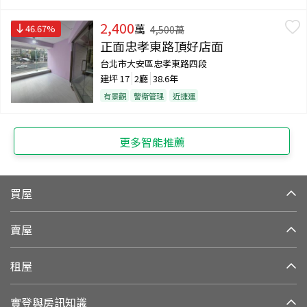
2,400
萬
46.67
%
4,500
萬
正面忠孝東路頂好店面
台北市大安區忠孝東路四段
建坪
17
2廳
38.6年
有景觀
警衛管理
近捷運
更多智能推薦
買屋
賣屋
租屋
實登與房訊知識