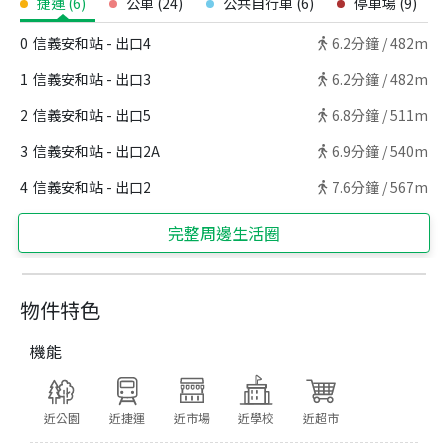
捷運
(
6
)
公車
(
24
)
公共自行車
(
6
)
停車場
(
9
)
0
信義安和站 - 出口4
6.2
分鐘 /
482m
1
信義安和站 - 出口3
6.2
分鐘 /
482m
2
信義安和站 - 出口5
6.8
分鐘 /
511m
3
信義安和站 - 出口2A
6.9
分鐘 /
540m
4
信義安和站 - 出口2
7.6
分鐘 /
567m
完整周邊生活圈
物件特色
機能
近公園
近捷運
近市場
近學校
近超市