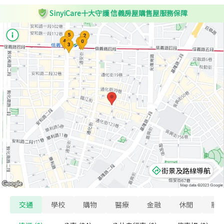
SinyiCare十大守護 信義房屋購售屋服務保障
街景及路線導航
交通
學校
購物
醫療
金融
休閒
寵