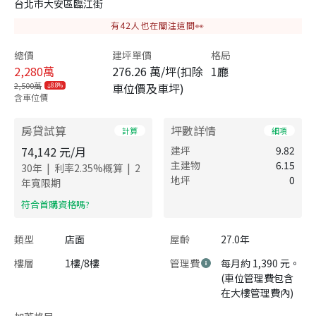
台北市大安區臨江街
有
42
人也在關注這間👀
總價
建坪單價
格局
2,280
萬
276.26 萬/坪(扣除
1廳
2,500萬
車位價及車坪)
8.8%
含車位價
房貸試算
坪數詳情
計算
細項
74,142
元/月
建坪
9.82
主建物
6.15
|
|
30
年
利率
2.35
%概算
2
地坪
0
年寬限期
​符合首購資格嗎?
類型
店面
屋齡
27.0年
樓層
1樓/8樓
管理費
每月約 1,390 元。
(車位管理費包含
在大樓管理費內)