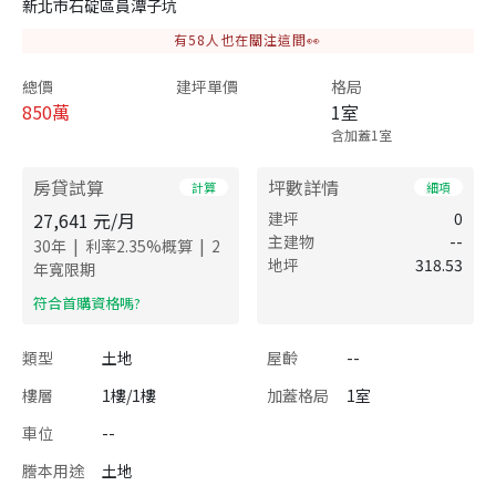
新北市石碇區員潭子坑
有
58
人也在關注這間👀
總價
建坪單價
格局
850
萬
1室
含加蓋1室
房貸試算
坪數詳情
計算
細項
27,641
元/月
建坪
0
主建物
--
|
|
30
年
利率
2.35
%概算
2
地坪
318.53
年寬限期
​符合首購資格嗎?
類型
土地
屋齡
--
樓層
1樓/1樓
加蓋格局
1室
車位
--
謄本用途
土地