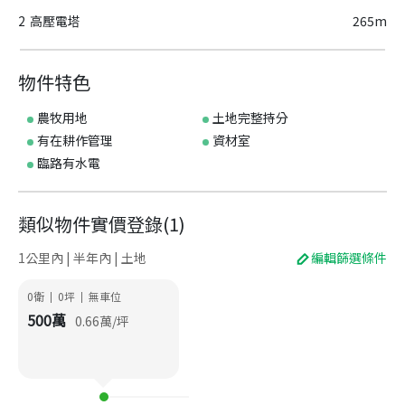
2
高壓電塔
265m
物件特色
農牧用地
土地完整持分
有在耕作管理
資材室
臨路有水電
類似物件實價登錄
(
1
)
1公里內 | 半年內 | 土地
編輯篩選條件
0衛
0
坪
無車位
|
|
500
萬
0.66
萬/坪