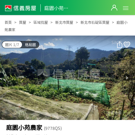
庭園小苑農家
庭園小苑農家
首頁
買屋
區域找屋
新北市買屋
新北市石碇區買屋
庭園小
苑農家
圖片 1/7
格局圖
庭園小苑農家
(9778QS)