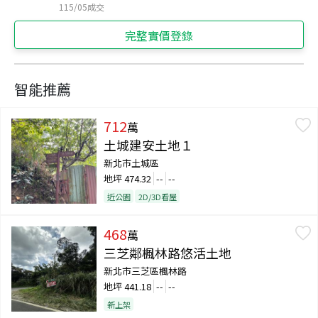
115/05
成交
完整實價登錄
智能推薦
712
萬
土城建安土地１
新北市土城區
地坪
474.32
--
--
近公園
2D/3D看屋
468
萬
三芝鄰楓林路悠活土地
新北市三芝區楓林路
地坪
441.18
--
--
新上架