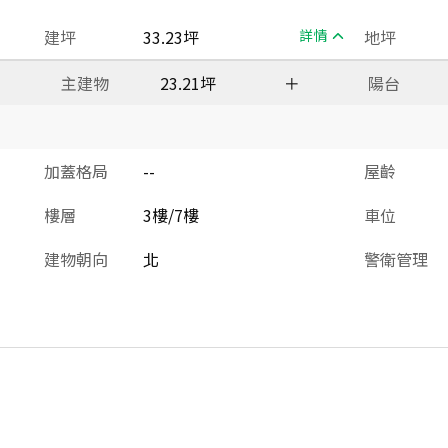
建坪
33.23坪
詳情
地坪
主建物
23.21坪
＋
陽台
加蓋格局
--
屋齡
樓層
3樓/7樓
車位
建物朝向
北
警衛管理