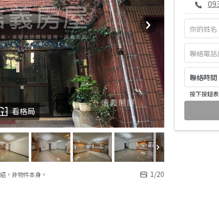
09
聯絡時間：皆
按下按鈕表
看格局
1
/
20
紹，非物件本身。