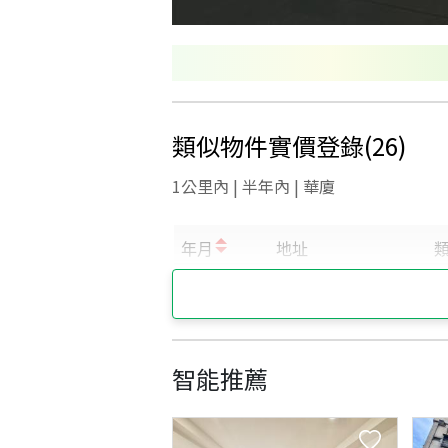
類似物件實價登錄
(
26
)
1公里內 | 半年內 | 華廈
智能推薦