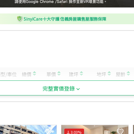
L
東門站 - 出口8
M
東門站 - 出口4
SinyiCare十大守護 信義房屋購售屋服務保障
N
東門站 - 出口7
O
東門站 - 出口5
P
台北車站 - 出口M7
Q
東門站 - 出口6
R
台北車站 - 出口M8
完整實價登錄
3.03
%