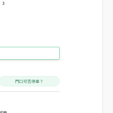
3
門口可否停車？
設施