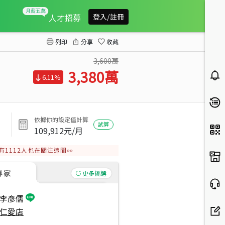
近中正紀念堂綠蔭美廈
人才招募
登入/註冊
列印
分享
收藏
3,600萬
3,380
萬
6.11%
依據你的設定值計算
試算
109,912
元/月
有
1112
人也在關注這間👀
專家
更多挑選
李彥儒
仁愛店