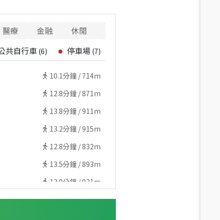
醫療
金融
休閒
寵物
警消
重要設施
公共自行車
停車場
(
6
)
(
7
)
10.1
分鐘 /
714m
12.8
分鐘 /
871m
13.8
分鐘 /
911m
13.2
分鐘 /
915m
12.8
分鐘 /
832m
13.5
分鐘 /
893m
13.9
分鐘 /
921m
15.1
分鐘 /
991m
14.4
分鐘 /
996m