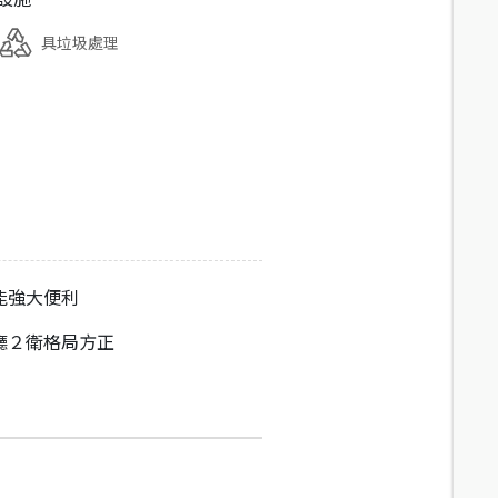
具垃圾處理
能強大便利
廳２衛格局方正