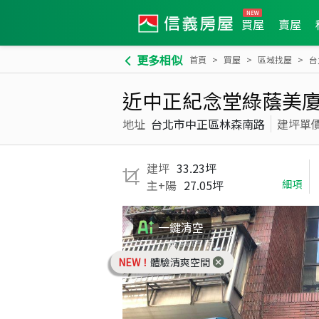
買屋
賣屋
更多相似
首頁
買屋
區域找屋
台
近中正紀念堂綠蔭美
地址
台北市中正區林森南路
建坪單
建坪
33.23坪
主+陽
27.05坪
細項
一鍵清空
NEW！
體驗清爽空間