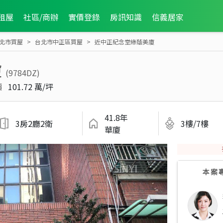
租屋
社區/商辦
實價登錄
房訊知識
信義居家
北市買屋
台北市中正區買屋
近中正紀念堂綠蔭美廈
廈
(9784DZ)
價
101.72 萬/坪
41.8年
3房2廳2衛
3樓/7樓
華廈
本案