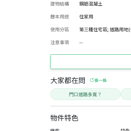
建物結構
鋼筋混凝土
謄本用途
住家用
使用分區
第三種住宅區; 道路用地(公
注意事項
--
大家都在問
換一換
門口道路多寬？
物件特色
機能
特色