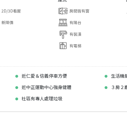
2D/3D看屋
房間皆有窗
新降價
有陽台
有裝潢
有電梯
近仁愛＆信義停車方便
生活機
近中正運動中心強身健體
３房２
社區有專人處理垃圾