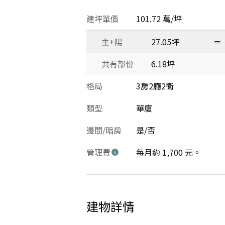
建坪單價
101.72 萬/坪
主+陽
27.05坪
＝
共有部份
6.18坪
格局
3房2廳2衛
類型
華廈
邊間/暗房
是/否
管理費
每月約 1,700 元。
建物詳情