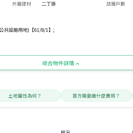
外牆建材
二丁掛
該層戶數
共設施用地)【61/8/1】;
收合物件詳情
土地屬性為何？
買方需要繳什麼費用？
屋況