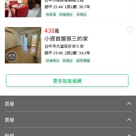
建坪
15.44
1房1廳
36.7年
有裝潢
前後陽台
有陽台
438
萬
小資首選張三的家
台中市大里區好來七街
建坪
19.48
2房2廳
34.3年
前後陽台
有陽台
廁所開窗
更多智能推薦
買屋
賣屋
租屋