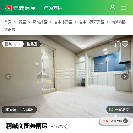
精誠商圈美兩房
精誠商圈美兩房
首頁
買屋
區域找屋
台中市買屋
台中市西區買屋
精誠商圈
美兩房
圖片 1/21
格局圖
一鍵清空
3D看屋
AI 講房
NEW！
清爽空間
精誠商圈美兩房
(9797WX)