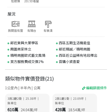
低總價
2D/3D看屋
屋況
房間皆有窗
有陽台
有裝潢
鄰近東興大業學區
西區五期生活機能佳
周圍商家林立
鄰近精誠／精明商圈
精明商圈歐式藝文風情
西區近公益稀有地段釋出
買方服務費成交價1%
首購小資喜愛
類似物件實價登錄
(
21
)
1公里內 | 半年內 | 公寓
編輯篩選條件
3房2廳2衛
25.38
坪
2房1廳1衛
23.09
坪
|
|
|
|
無車位
無車位
610
萬
428
萬
24.04
萬/坪
18.54
萬/坪