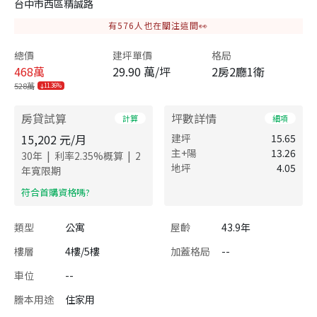
台中市西區精誠路
有
576
人也在關注這間👀
總價
建坪單價
格局
468
萬
29.90 萬/坪
2房2廳1衛
528萬
11.36%
房貸試算
坪數詳情
計算
細項
15,202
元/月
建坪
15.65
主+陽
13.26
|
|
30
年
利率
2.35
%概算
2
地坪
4.05
年寬限期
​符合首購資格嗎?
類型
公寓
屋齡
43.9年
樓層
4樓/5樓
加蓋格局
--
車位
--
謄本用途
住家用