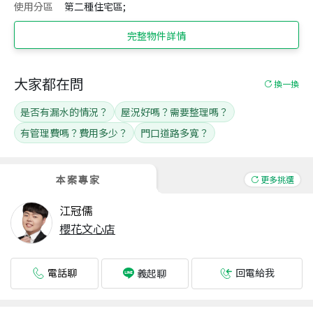
使用分區
第二種住宅區;
完整物件詳情
大家都在問
換一換
是否有漏水的情況？
屋況好嗎？需要整理嗎？
有管理費嗎？費用多少？
門口道路多寬？
本案專家
更多挑選
江冠儒
櫻花文心店
電話聊
回電給我
義起聊