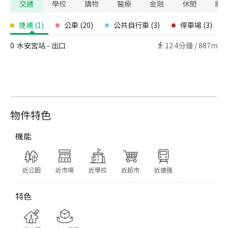
交通
學校
購物
醫療
金融
休閒
寵
捷運
(
1
)
公車
(
20
)
公共自行車
(
3
)
停車場
(
3
)
0
水安宮站 - 出口
12.4
分鐘 /
887m
物件特色
機能
近公園
近市場
近學校
近超市
近捷運
特色