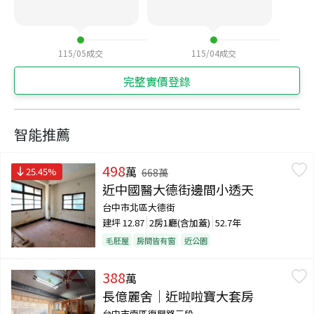
115/05
成交
115/04
成交
完整實價登錄
智能推薦
498
萬
25.45
%
668
萬
近中國醫大德街邊間小透天
台中市北區大德街
建坪
12.87
2房1廳(含加蓋)
52.7年
毛胚屋
房間皆有窗
近公園
388
萬
長億麗舍｜近啦啦寶大套房
台中市南區復興路三段