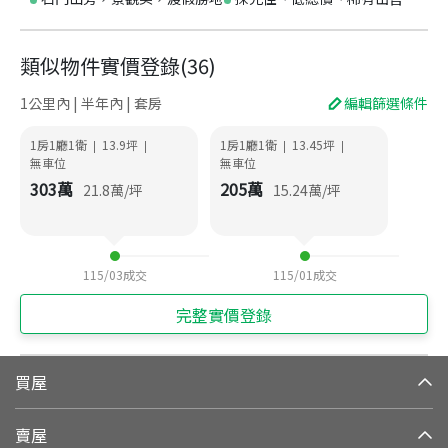
類似物件實價登錄
(
36
)
1公里內 | 半年內 | 套房
編輯篩選條件
1房1廳1衛
13.9
坪
1房1廳1衛
13.45
坪
|
|
|
|
無車位
無車位
303
萬
205
萬
21.8
萬/坪
15.24
萬/坪
115/03
成交
115/01
成交
完整實價登錄
買屋
賣屋