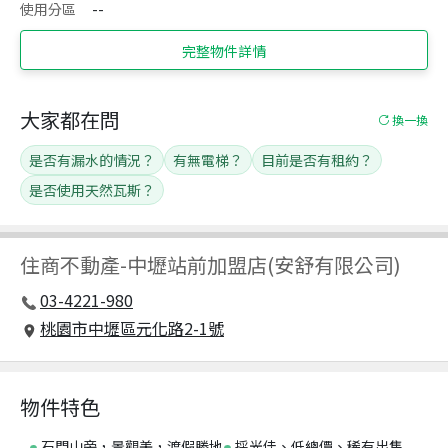
使用分區
--
完整物件詳情
大家都在問
換一換
是否有漏水的情況？
有無電梯？
目前是否有租約？
是否使用天然瓦斯？
住商不動產
-
中壢站前加盟店(安舒有限公司)
03-4221-980
桃園市中壢區元化路2-1號
物件特色
石門山旁，景觀美，渡假勝地
採光佳、低總價、稀有出售