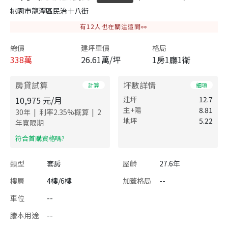
桃園市龍潭區民治十八街
有
12
人也在關注這間👀
總價
建坪單價
格局
338
萬
26.61萬/坪
1房1廳1衛
房貸試算
坪數詳情
計算
細項
10,975
元/月
建坪
12.7
主+陽
8.81
|
|
30
年
利率
2.35
%概算
2
地坪
5.22
年寬限期
​符合首購資格嗎?
類型
套房
屋齡
27.6年
樓層
4樓/6樓
加蓋格局
--
車位
--
謄本用途
--