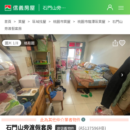
石門山旁渡假套房
石門山旁渡假套房
首頁
買屋
區域找屋
桃園市買屋
桃園市龍潭區買屋
石門山
旁渡假套房
圖片 1/8
格局圖
此為其他仲介業者物件
石門山旁渡假套房
(AS137596HB)
非信義物件