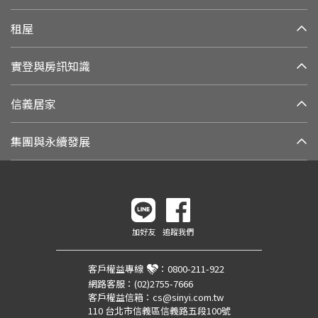
租屋
實登與房訊知識
信義居家
集團與永續發展
加好友
追蹤我們
客戶權益專線
：
0800-211-922
網路客服：
(02)2755-7666
客戶權益信箱：
cs@sinyi.com.tw
110 台北市信義區信義路五段100號