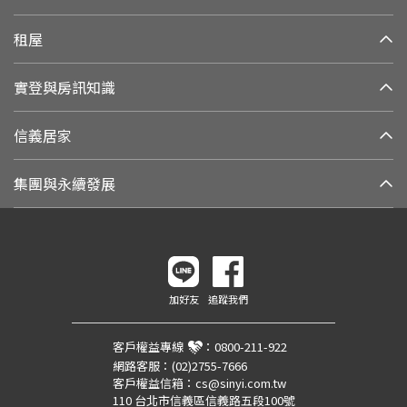
租屋
實登與房訊知識
信義居家
集團與永續發展
加好友
追蹤我們
客戶權益專線
：
0800-211-922
網路客服：
(02)2755-7666
客戶權益信箱：
cs@sinyi.com.tw
110 台北市信義區信義路五段100號