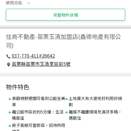
使用分區
--
完整物件詳情
住商不動產
-
苗栗玉清加盟店(鑫德地產有限公
司)
037-770-411#26642
苗栗縣苗栗市玉清里宮前5號
物件特色
景觀視野遼闊可看到公館全美
土地廣大有大建地好利用好規
景
劃
離公館市區近約5分鐘，生活
離城不離塵環境充滿芬多精，
機能佳
適居住
房子寬敞可當民宿，招待所用