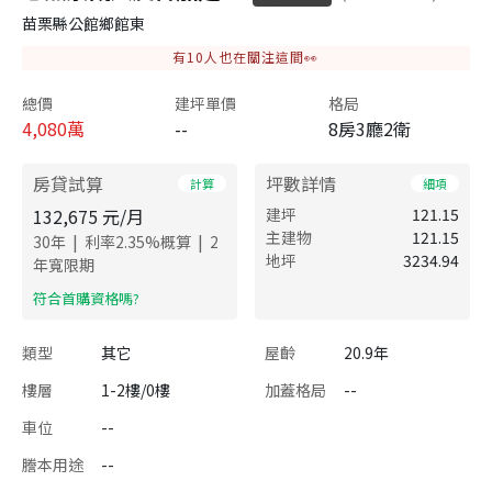
苗栗縣公館鄉館東
有
10
人也在關注這間👀
總價
建坪單價
格局
4,080
萬
--
8房3廳2衛
房貸試算
坪數詳情
計算
細項
132,675
元/月
建坪
121.15
主建物
121.15
|
|
30
年
利率
2.35
%概算
2
地坪
3234.94
年寬限期
​符合首購資格嗎?
類型
其它
屋齡
20.9年
樓層
1-2樓/0樓
加蓋格局
--
車位
--
謄本用途
--