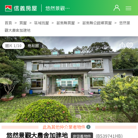
悠然景觀大農舍加建地
悠然景觀大農舍加建地
首頁
買屋
區域找屋
苗栗縣買屋
苗栗縣公館鄉買屋
悠然景
觀大農舍加建地
圖片 1/10
格局圖
此為其他仲介業者物件
悠然景觀大農舍加建地
(BS39741HB)
非信義物件