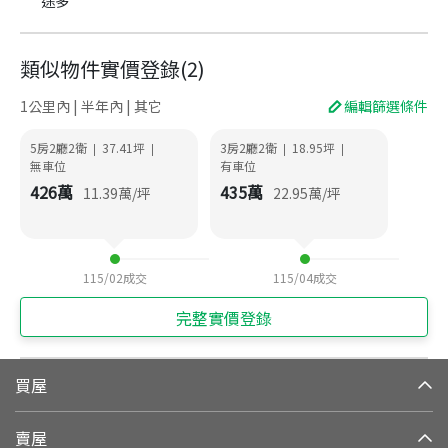
途多
類似物件實價登錄
(
2
)
1公里內 | 半年內 | 其它
編輯篩選條件
5房2廳2衛
37.41
坪
3房2廳2衛
18.95
坪
|
|
|
|
無車位
有車位
426
萬
435
萬
11.39
萬/坪
22.95
萬/坪
115/02
成交
115/04
成交
完整實價登錄
買屋
賣屋