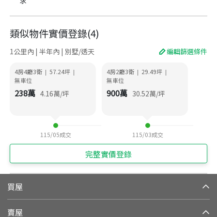
求
類似物件實價登錄
(
4
)
1公里內 | 半年內 | 別墅/透天
編輯篩選條件
4房4廳3衛
57.24
坪
4房2廳3衛
29.49
坪
|
|
|
|
無車位
無車位
238
萬
900
萬
4.16
萬/坪
30.52
萬/坪
115/05
成交
115/03
成交
完整實價登錄
買屋
賣屋