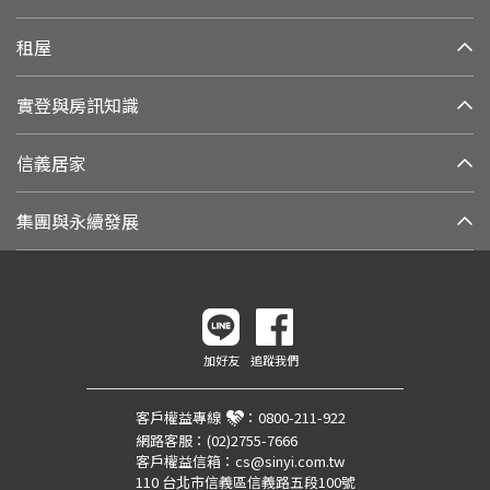
租屋
實登與房訊知識
信義居家
集團與永續發展
加好友
追蹤我們
客戶權益專線
：
0800-211-922
網路客服：
(02)2755-7666
客戶權益信箱：
cs@sinyi.com.tw
110 台北市信義區信義路五段100號