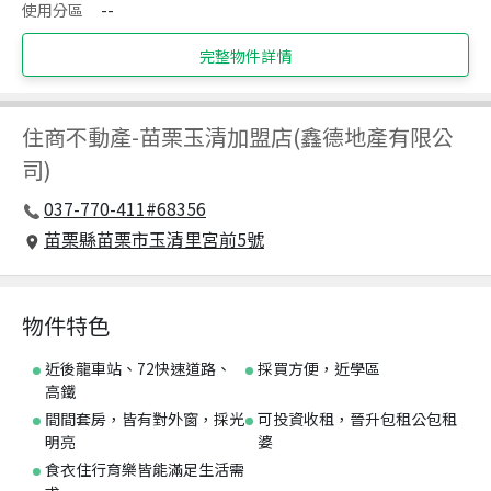
使用分區
--
完整物件詳情
住商不動產
-
苗栗玉清加盟店(鑫德地產有限公
司)
037-770-411#68356
苗栗縣苗栗市玉清里宮前5號
物件特色
近後龍車站、72快速道路、
採買方便，近學區
高鐵
間間套房，皆有對外窗，採光
可投資收租，晉升包租公包租
明亮
婆
食衣住行育樂皆能滿足生活需