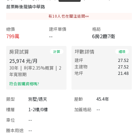
苗栗縣後龍鎮中華路
有
10
人也在關注這間👀
總價
建坪單價
格局
799
萬
--
6房2廳7衛
房貸試算
坪數詳情
計算
細項
25,974
元/月
建坪
27.52
主建物
27.52
|
|
30
年
利率
2.35
%概算
2
地坪
21.48
年寬限期
​符合首購資格嗎?
類型
別墅/透天
屋齡
45.4年
樓層
1-2樓/0樓
加蓋格局
--
車位
--
謄本用途
--