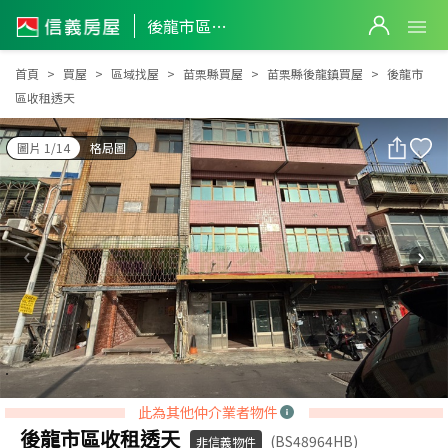
後龍市區收租透天
後龍市區收租透天
首頁
買屋
區域找屋
苗栗縣買屋
苗栗縣後龍鎮買屋
後龍市
區收租透天
圖片 1/14
格局圖
此為其他仲介業者物件
後龍市區收租透天
(BS48964HB)
非信義物件