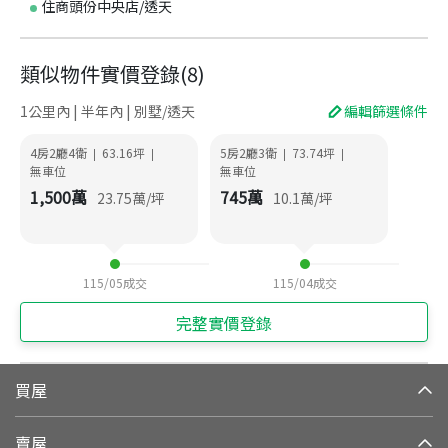
住商頭份中央店/透天
類似物件實價登錄
(
8
)
1公里內 | 半年內 | 別墅/透天
編輯篩選條件
4房2廳4衛
63.16
坪
5房2廳3衛
73.74
坪
|
|
|
|
無車位
無車位
1,500
萬
745
萬
23.75
萬/坪
10.1
萬/坪
115/05
成交
115/04
成交
完整實價登錄
買屋
賣屋