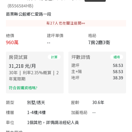
(BS56584HB)
苗栗縣公館鄉仁愛路一段
有
27
人也在關注這間👀
總價
建坪單價
格局
960
萬
--
7房2廳3衛
房貸試算
坪數詳情
計算
細項
31,218
元/月
建坪
58.53
主+陽
58.53
|
|
30
年
利率
2.35
%概算
2
地坪
38.39
年寬限期
​符合首購資格嗎?
類型
別墅/透天
屋齡
30.6年
樓層
1-4樓/4樓
加蓋格局
--
車位
1個其他，詳情請洽經紀人員