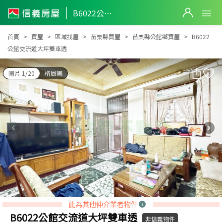
B6022公館交流道大坪雙車透
B6022公館交流道大坪雙車透
首頁
買屋
區域找屋
苗栗縣買屋
苗栗縣公館鄉買屋
B6022
公館交流道大坪雙車透
圖片 1/20
格局圖
此為其他仲介業者物件
B6022公館交流道大坪雙車透
非信義物件