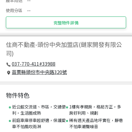
謄本用途
--
使用分區
--
完整物件詳情
住商不動產
-
頭份中央加盟店(鏈家開發有限公
司)
037-770-411#33988
苗栗縣頭份市中央路320號
物件特色
近公館交流道、市區，交通便
1樓有孝親房，格局方正，多
利，生活圈成熟
房好利用、規劃
前庭車庫停車超舒適，保護愛
稀有透天產品地坪實在，靜巷
車不怕風吹雨淋
不怕車潮聲噪音