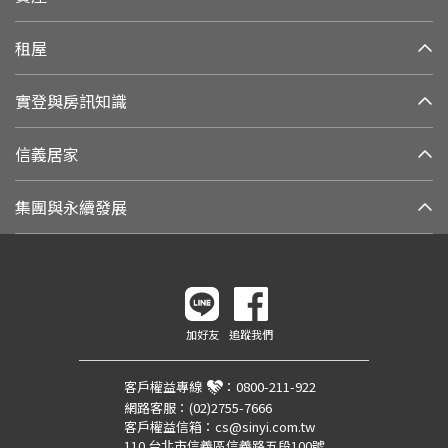
租屋
實登與房訊知識
信義居家
集團與永續發展
加好友
追蹤我們
客戶權益專線
：
0800-211-922
網路客服：
(02)2755-7666
客戶權益信箱：
cs@sinyi.com.tw
110 台北市信義區信義路五段100號