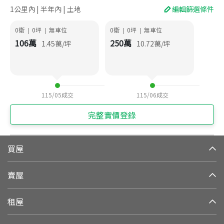
1公里內 | 半年內 | 土地
編輯篩選條件
0衛
0
坪
無車位
0衛
0
坪
無車位
|
|
|
|
106
萬
250
萬
1.45
萬/坪
10.72
萬/坪
115/05
成交
115/06
成交
完整實價登錄
買屋
賣屋
租屋