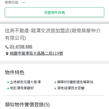
使用分區
--
完整物件詳情
住商不動產
-
龍潭交流道加盟店(龍億房屋仲介
有限公司)
03-4708-686
桃園市龍潭區大昌路二段119號
物件特色
土地鄰近花蓮七星潭
開車8分鐘抵達北埔車站
地形漂亮景觀好
買地送漂亮太空艙
類似物件實價登錄
(
5
)