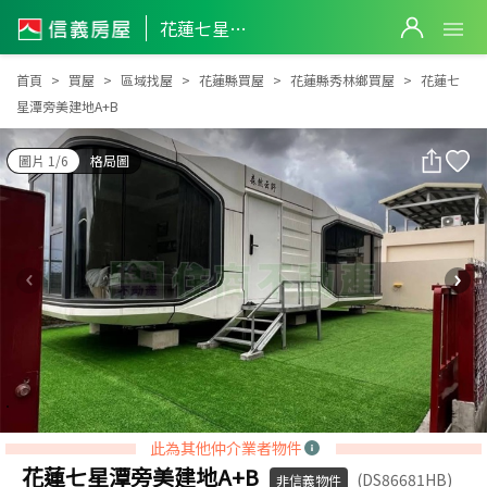
花蓮七星潭旁美建地A+B
花蓮七星潭旁美建地A+B
首頁
買屋
區域找屋
花蓮縣買屋
花蓮縣秀林鄉買屋
花蓮七
星潭旁美建地A+B
圖片 1/6
格局圖
此為其他仲介業者物件
花蓮七星潭旁美建地A+B
(DS86681HB)
非信義物件