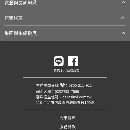
實登與房訊知識
信義居家
集團與永續發展
加好友
追蹤我們
客戶權益專線
：
0800-211-922
網路客服：
(02)2755-7666
客戶權益信箱：
cs@sinyi.com.tw
110 台北市信義區信義路五段100號
門市據點
服務條款