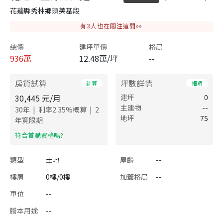
花蓮縣秀林鄉須美基段
有
3
人也在關注這間👀
總價
建坪單價
格局
936
萬
12.48萬/坪
--
房貸試算
坪數詳情
計算
細項
30,445
元/月
建坪
0
主建物
--
|
|
30
年
利率
2.35
%概算
2
地坪
75
年寬限期
​符合首購資格嗎?
類型
土地
屋齡
--
樓層
0樓/0樓
加蓋格局
--
車位
--
謄本用途
--