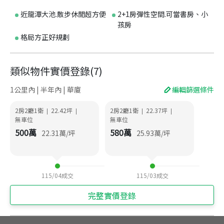
近龍潭大池.散步休閒超方便
2+1房彈性空間.可當書房、小
孩房
格局方正好規劃
類似物件實價登錄
(
7
)
1公里內 | 半年內 | 華廈
編輯篩選條件
2房2廳1衛
22.42
坪
2房2廳1衛
22.37
坪
|
|
|
|
無車位
無車位
500
萬
580
萬
22.31
萬/坪
25.93
萬/坪
115/04
成交
115/03
成交
完整實價登錄