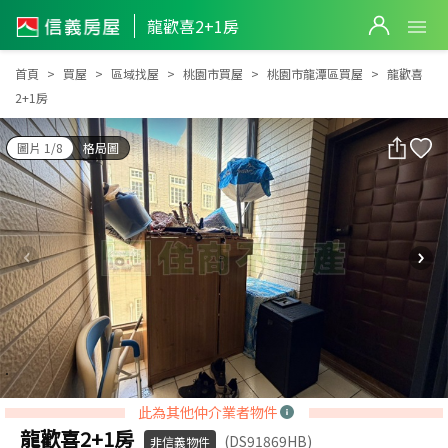
龍歡喜2+1房
龍歡喜2+1房
首頁
買屋
區域找屋
桃園市買屋
桃園市龍潭區買屋
龍歡喜
2+1房
圖片 1/8
格局圖
此為其他仲介業者物件
龍歡喜2+1房
(DS91869HB)
非信義物件