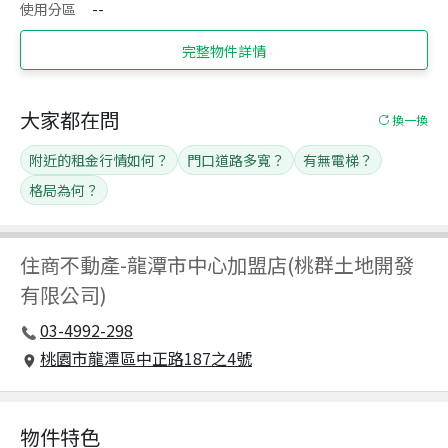
使用分區
--
完整物件詳情
大家都在問
換一換
附近的租金行情如何？
門口道路多寬？
有無電梯？
格局為何？
住商不動產
-
龍潭市中心加盟店(桃群土地開發
有限公司)
03-4992-298
桃園市龍潭區中正路187之4號
物件特色