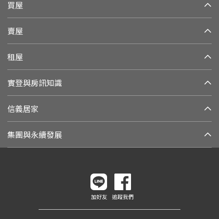
買屋
賣屋
租屋
實登與房訊知識
信義居家
集團與永續發展
加好友
追蹤我們