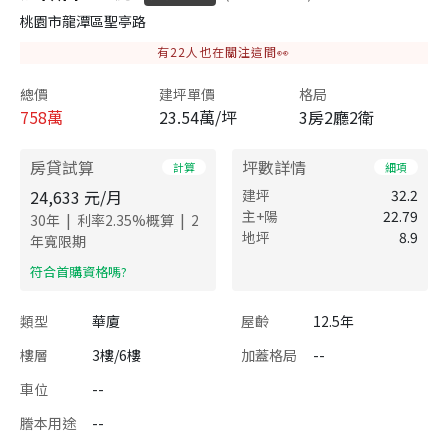
桃園市龍潭區聖亭路
有
22
人也在關注這間👀
總價
建坪單價
格局
758
萬
23.54萬/坪
3房2廳2衛
房貸試算
坪數詳情
計算
細項
24,633
元/月
建坪
32.2
主+陽
22.79
|
|
30
年
利率
2.35
%概算
2
地坪
8.9
年寬限期
​符合首購資格嗎?
類型
華廈
屋齡
12.5年
樓層
3樓/6樓
加蓋格局
--
車位
--
謄本用途
--