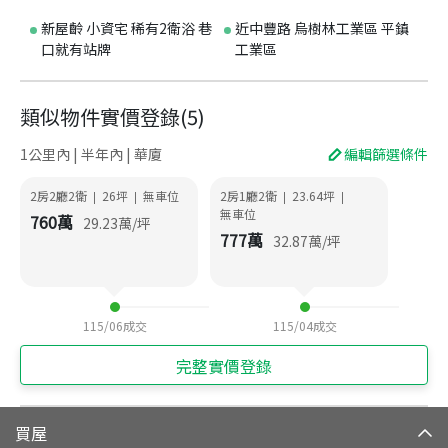
新屋齡 小資宅 稀有2衛浴 巷
近中豐路 烏樹林工業區 平鎮
口就有站牌
工業區
類似物件實價登錄
(
5
)
1公里內 | 半年內 | 華廈
編輯篩選條件
2房2廳2衛
26
坪
無車位
2房1廳2衛
23.64
坪
|
|
|
|
無車位
760
萬
29.23
萬/坪
777
萬
32.87
萬/坪
115/06
成交
115/04
成交
完整實價登錄
買屋