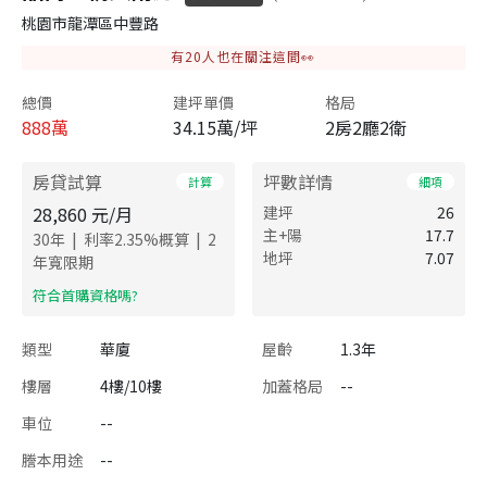
桃園市龍潭區中豐路
有
20
人也在關注這間👀
總價
建坪單價
格局
888
萬
34.15萬/坪
2房2廳2衛
房貸試算
坪數詳情
計算
細項
28,860
元/月
建坪
26
主+陽
17.7
|
|
30
年
利率
2.35
%概算
2
地坪
7.07
年寬限期
​符合首購資格嗎?
類型
華廈
屋齡
1.3年
樓層
4樓/10樓
加蓋格局
--
車位
--
謄本用途
--