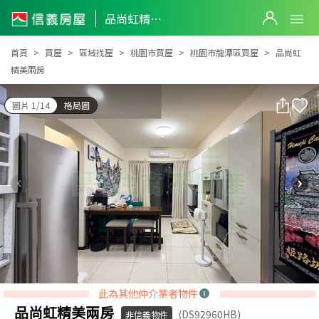
品尚虹精美兩房
品尚虹精美兩房
首頁
買屋
區域找屋
桃園市買屋
桃園市龍潭區買屋
品尚虹
精美兩房
圖片 1/14
格局圖
此為其他仲介業者物件
品尚虹精美兩房
(DS92960HB)
非信義物件