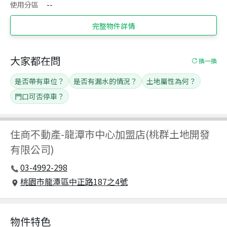
使用分區
--
完整物件詳情
大家都在問
換一換
是否帶有車位？
是否有漏水的情況？
土地屬性為何？
門口可否停車？
住商不動產
-
龍潭市中心加盟店(桃群土地開發
有限公司)
03-4992-298
桃園市龍潭區中正路187之4號
物件特色