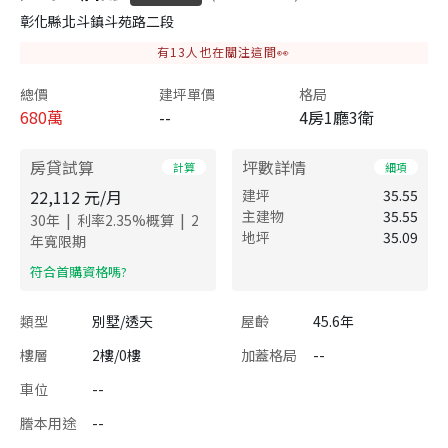
彰化縣北斗鎮斗苑路二段
有
13
人也在關注這間👀
總價
建坪單價
格局
680
萬
--
4房1廳3衛
房貸試算
坪數詳情
計算
細項
22,112
元/月
建坪
35.55
主建物
35.55
|
|
30
年
利率
2.35
%概算
2
地坪
35.09
年寬限期
​符合首購資格嗎?
類型
別墅/透天
屋齡
45.6年
樓層
2樓/0樓
加蓋格局
--
車位
--
謄本用途
--