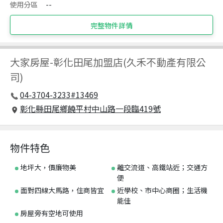
使用分區
--
完整物件詳情
大家房屋
-
彰化田尾加盟店(久禾不動產有限公
司)
04-3704-3233#13469
彰化縣田尾鄉饒平村中山路一段臨419號
物件特色
地坪大，價廉物美
離交流道、高鐵站近；交通方
便
面對四線大馬路，住商皆宜
近學校、市中心商圈；生活機
能佳
房屋旁有空地可使用