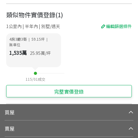
類似物件實價登錄
(
1
)
1公里內 | 半年內 | 別墅/透天
編輯篩選條件
4房3廳3衛
59.15
坪
|
|
無車位
1,535
萬
25.95
萬/坪
115/01
成交
完整實價登錄
買屋
賣屋