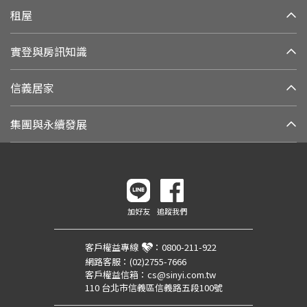
租屋
實登與房訊知識
信義居家
集團與永續發展
加好友
追蹤我們
客戶權益專線
：
0800-211-922
網路客服：
(02)2755-7666
客戶權益信箱：
cs@sinyi.com.tw
110 台北市信義區信義路五段100號