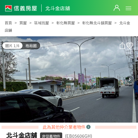
北斗金店舖
北斗金店舖
首頁
買屋
區域找屋
彰化縣買屋
彰化縣北斗鎮買屋
北斗金
店舖
圖片 1/6
格局圖
此為其他仲介業者物件
北斗金店舖
(EB05606GH)
非信義物件