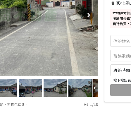
彰化縣
本物件非信
限於廣告真
自行負責，
聯絡時間：皆
按下按鈕表
1
/
10
紹，非物件本身。