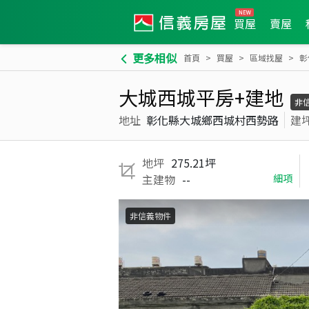
買屋
賣屋
更多相似
首頁
買屋
區域找屋
彰
大城西城平房+建地
非
地址
彰化縣大城鄉西城村西勢路
建
地坪
275.21坪
主建物
--
細項
非信義物件