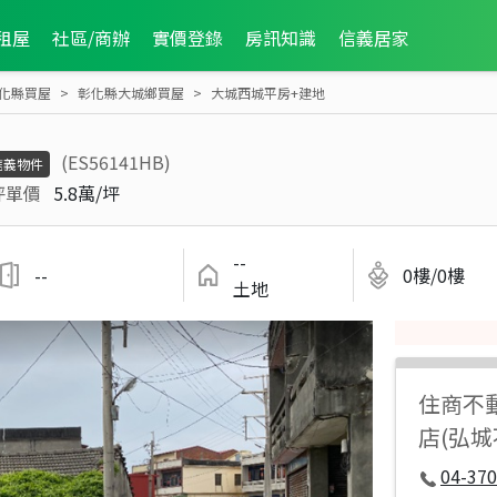
租屋
社區/商辦
實價登錄
房訊知識
信義居家
化縣買屋
彰化縣大城鄉買屋
大城西城平房+建地
(ES56141HB)
信義物件
坪單價
5.8萬/坪
--
--
0樓/0樓
土地
住商不
店(弘
04-37