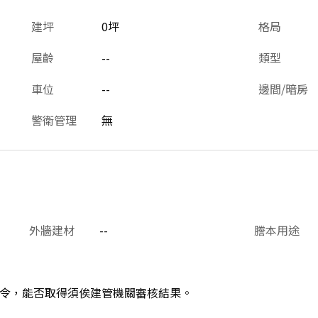
建坪
0坪
格局
屋齡
--
類型
車位
--
邊間/暗房
警衛管理
無
外牆建材
--
謄本用途
令，能否取得須俟建管機關審核結果。