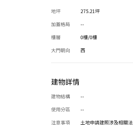
地坪
275.21坪
加蓋格局
--
樓層
0樓/0樓
大門朝向
西
建物詳情
建物結構
--
使用分區
--
注意事項
土地申請建照涉及相關法