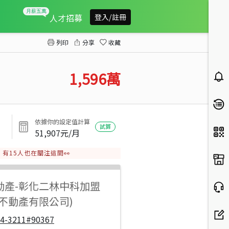
大城西城平房+建地
人才招募
登入/註冊
列印
分享
收藏
1,596
萬
依據你的設定值計算
試算
51,907
元/月
有
15
人也在關注這間👀
動產
-
彰化二林中科加盟
城不動產有限公司)
04-3211#90367