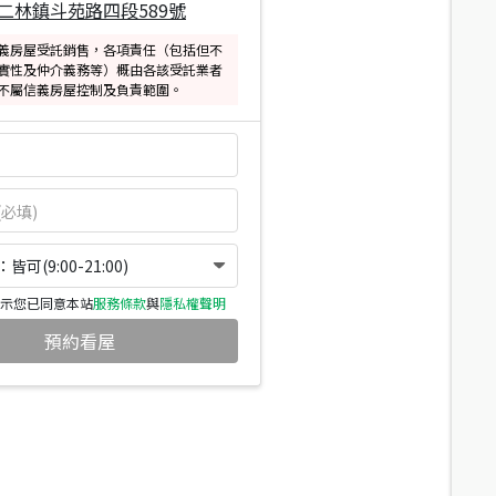
二林鎮斗苑路四段589號
義房屋受託銷售，各項責任（包括但不
實性及仲介義務等）概由各該受託業者
不屬信義房屋控制及負責範圍。
可(9:00-21:00)
示您已同意本站
服務條款
與
隱私權聲明
預約看屋