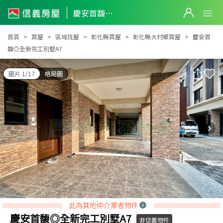
慶安首馥◎全新完工別墅A7
慶安首馥◎全新完工別墅A7
首頁
買屋
區域找屋
彰化縣買屋
彰化縣大村鄉買屋
慶安首
馥◎全新完工別墅A7
圖片 1/17
格局圖
此為其他仲介業者物件
慶安首馥◎全新完工別墅A7
非信義物件