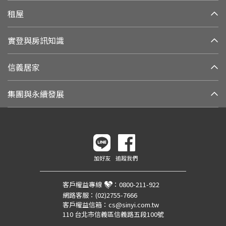
租屋
實登與房訊知識
信義居家
集團與永續發展
加好友
追蹤我們
客戶權益專線
：
0800-211-922
網路客服：
(02)2755-7666
客戶權益信箱：
cs@sinyi.com.tw
110 台北市信義區信義路五段100號