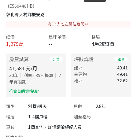
(ES60448HB)
彰化縣大村鄉慶安路
有
15
人也在關注這間👀
總價
建坪單價
格局
1,279
萬
--
4房2廳3衛
房貸試算
坪數詳情
計算
細項
41,583
元/月
建坪
49.41
主建物
49.41
|
|
30
年
利率
2.35
%概算
2
地坪
32.62
年寬限期
​符合首購資格嗎?
類型
別墅/透天
屋齡
2.8年
樓層
1-4樓/0樓
加蓋格局
--
車位
1個其他，詳情請洽經紀人員