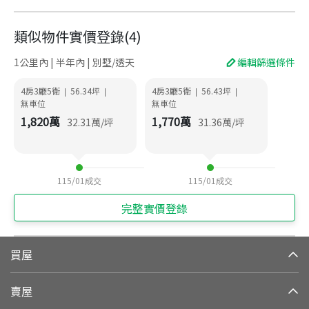
類似物件實價登錄
(
4
)
1公里內 | 半年內 | 別墅/透天
編輯篩選條件
4房3廳5衛
56.34
坪
4房3廳5衛
56.43
坪
|
|
|
|
無車位
無車位
1,820
萬
1,770
萬
32.31
萬/坪
31.36
萬/坪
115/01
成交
115/01
成交
完整實價登錄
買屋
賣屋