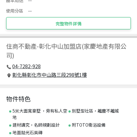
謄本用途
--
使用分區
--
完整物件詳情
住商不動產
-
彰化中山加盟店(家慶地產有限公
司)
04-7282-928
彰化縣彰化市中山路三段298號1樓
物件特色
5米大面寬豪墅 ，旁有私人空
別墅型社區，離塵不離城
地
建材講究，名師規劃設計
附TOTO衛浴設備
地面拋光石英磚