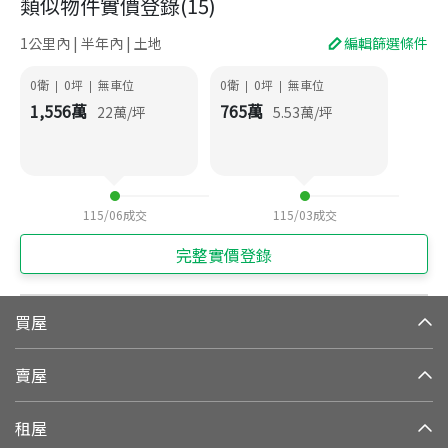
類似物件實價登錄
(
15
)
1公里內 | 半年內 | 土地
編輯篩選條件
0衛
0
坪
無車位
0衛
0
坪
無車位
|
|
|
|
1,556
萬
765
萬
22
萬/坪
5.53
萬/坪
115/06
成交
115/03
成交
完整實價登錄
買屋
賣屋
租屋