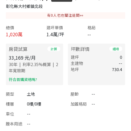
彰化縣大村鄉鎮北段
有
0
人也在關注這間👀
總價
建坪單價
格局
1,020
萬
1.4萬/坪
--
房貸試算
坪數詳情
計算
細項
33,169
元/月
建坪
0
主建物
--
|
|
30
年
利率
2.35
%概算
2
地坪
730.4
年寬限期
​符合首購資格嗎?
類型
土地
屋齡
--
樓層
0樓/0樓
加蓋格局
--
車位
--
謄本用途
--