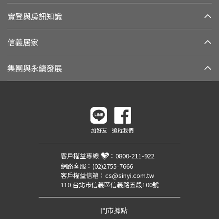
實登與房訊知識
信義居家
集團與永續發展
加好友
追蹤我們
客戶權益專線
：
0800-211-922
網路客服：
(02)2755-7666
客戶權益信箱：
cs@sinyi.com.tw
110 台北市信義區信義路五段100號
門市據點