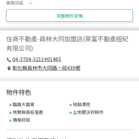
使用分區
--
完整物件詳情
住商不動產
-
員林大同加盟店(萊富不動產經紀
有限公司)
04-3704-3211#01465
彰化縣員林市大同路一段430號
物件特色
臨路大面寬
地點漂亮
地勢無高低落差
土地肥沃好耕作
價格好談