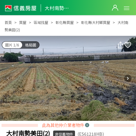
大村南勢美田(2)
大村南勢美田(2)
首頁
買屋
區域找屋
彰化縣買屋
彰化縣大村鄉買屋
大村南
勢美田(2)
圖片 1/6
格局圖
此為其他仲介業者物件
大村南勢美田(2)
(ES61218HB)
非信義物件