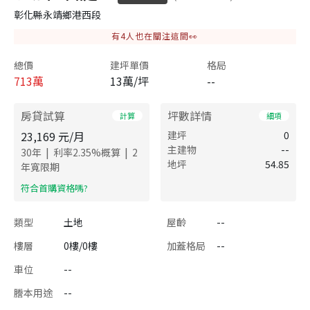
彰化縣永靖鄉港西段
有
4
人也在關注這間👀
總價
建坪單價
格局
713
萬
13萬/坪
--
房貸試算
坪數詳情
計算
細項
23,169
元/月
建坪
0
主建物
--
|
|
30
年
利率
2.35
%概算
2
地坪
54.85
年寬限期
​符合首購資格嗎?
類型
土地
屋齡
--
樓層
0樓/0樓
加蓋格局
--
車位
--
謄本用途
--