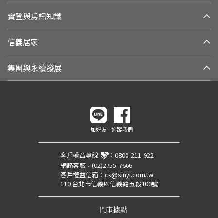
實登與房訊知識
信義居家
集團與永續發展
加好友
追蹤我們
客戶權益專線
：
0800-211-922
網路客服：
(02)2755-7666
客戶權益信箱：
cs@sinyi.com.tw
110 台北市信義區信義路五段100號
門市據點