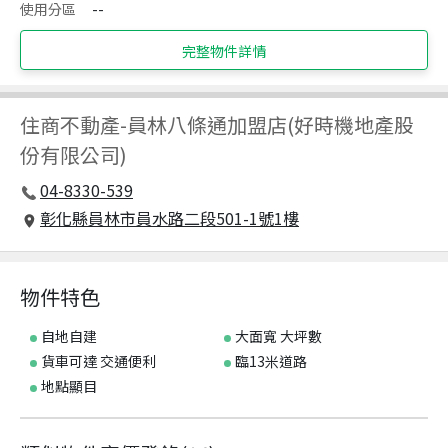
使用分區
--
完整物件詳情
住商不動產
-
員林八條通加盟店(好時機地產股
份有限公司)
04-8330-539
彰化縣員林市員水路二段501-1號1樓
物件特色
自地自建
大面寬 大坪數
貨車可達 交通便利
臨13米道路
地點顯目