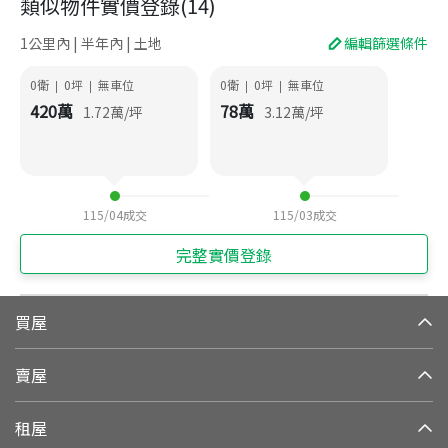
類似物件實價登錄
(
14
)
1公里內 | 半年內 | 土地
編輯篩選條件
0衛
0
坪
無車位
0衛
0
坪
無車位
|
|
|
|
420
萬
78
萬
1.72
萬/坪
3.12
萬/坪
115/04
成交
115/03
成交
完整實價登錄
買屋
賣屋
租屋