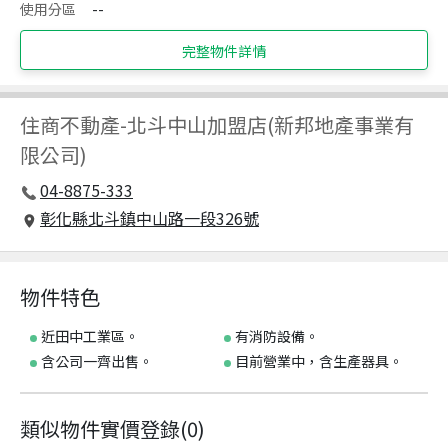
使用分區
--
完整物件詳情
住商不動產
-
北斗中山加盟店(新邦地產事業有
限公司)
04-8875-333
彰化縣北斗鎮中山路一段326號
物件特色
近田中工業區。
有消防設備。
含公司一齊出售。
目前營業中，含生產器具。
類似物件實價登錄
(
0
)