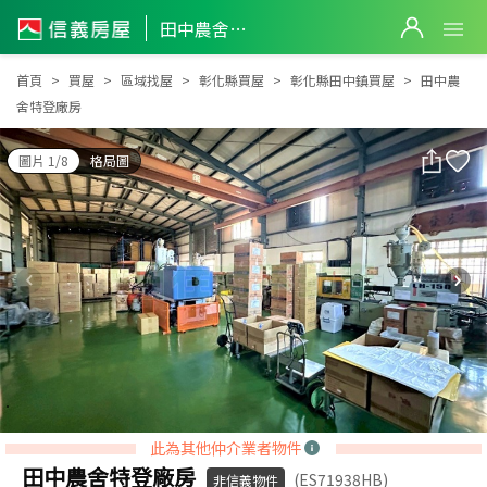
田中農舍特登廠房
田中農舍特登廠房
首頁
買屋
區域找屋
彰化縣買屋
彰化縣田中鎮買屋
田中農
舍特登廠房
圖片 1/8
格局圖
此為其他仲介業者物件
田中農舍特登廠房
(ES71938HB)
非信義物件