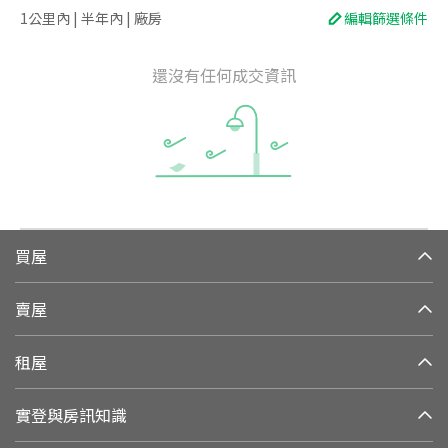
1公里內 | 半年內 | 廠房
編輯篩選條件
還沒有任何成交資訊
買屋
賣屋
租屋
實登與房訊知識