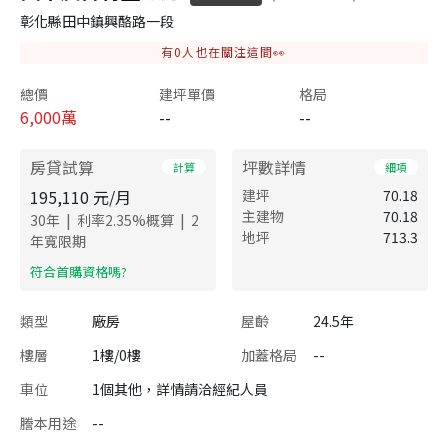
彰化縣田中鎮興酪路一段
有
0
人也在關注這間👀
總價
建坪單價
格局
6,000
萬
--
--
房貸試算
坪數詳情
計算
細項
195,110
元/月
建坪
70.18
主建物
70.18
|
|
30
年
利率
2.35
%概算
2
地坪
713.3
年寬限期
​符合首購資格嗎?
類型
廠房
屋齡
24.5年
樓層
1樓/0樓
加蓋格局
--
車位
1個其他，詳情請洽經紀人員
謄本用途
--