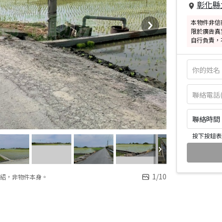
彰化縣
本物件非信
限於廣告真
自行負責，
聯絡時間：皆
按下按鈕表
1
/
10
紹，非物件本身。