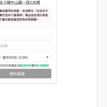
北斗鎮中山路一段326號
義房屋受託銷售，各項責任（包括但不
實性及仲介義務等）概由各該受託業者
不屬信義房屋控制及負責範圍。
可(9:00-21:00)
示您已同意本站
服務條款
與
隱私權聲明
預約看屋