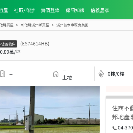
租屋
社區/商辦
實價登錄
房訊知識
信義居家
化縣買屋
彰化縣溪州鄉買屋
溪州苗木專區旁美田
(ES74614HB)
非信義物件
0.89萬/坪
--
--
0樓/0樓
土地
住商不
邦地產
04-37