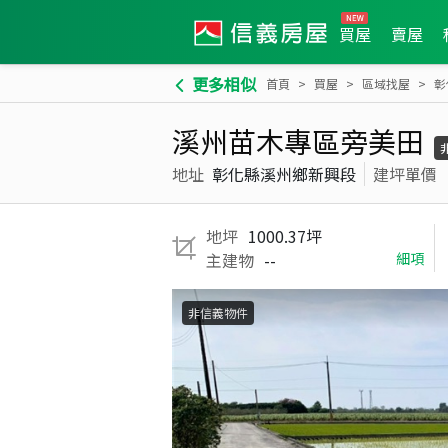
買屋
賣屋
更多相似
首頁
買屋
區域找屋
彰
溪州苗木專區旁美田
地址
彰化縣溪州鄉新興段
建坪單價
地坪
1000.37坪
主建物
--
細項
非信義物件