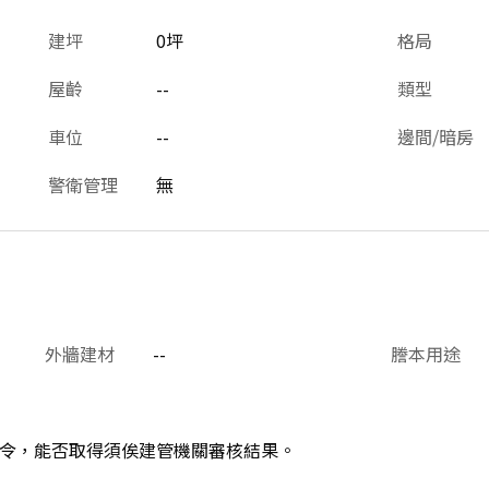
建坪
0坪
格局
屋齡
--
類型
車位
--
邊間/暗房
警衛管理
無
外牆建材
--
謄本用途
令，能否取得須俟建管機關審核結果。