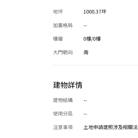
地坪
1000.37坪
加蓋格局
--
樓層
0樓/0樓
大門朝向
南
建物詳情
建物結構
--
使用分區
--
注意事項
土地申請建照涉及相關法