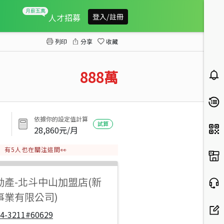
溪州苗木專區旁美田
人才招募
登入/註冊
列印
分享
收藏
888
萬
依據你的設定值計算
試算
28,860
元/月
有
5
人也在關注這間👀
動產
-
北斗中山加盟店(新
事業有限公司)
04-3211#60629