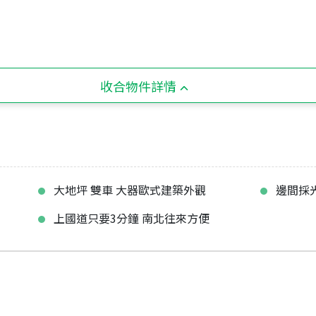
收合物件詳情
大地坪 雙車 大器歐式建築外觀
邊間採
上國道只要3分鐘 南北往來方便