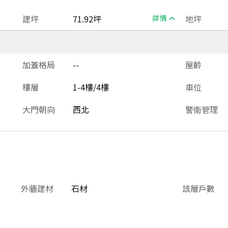
建坪
71.92坪
詳情
地坪
加蓋格局
--
屋齡
樓層
1-4樓/4樓
車位
大門朝向
西北
警衛管理
外牆建材
石材
該層戶數