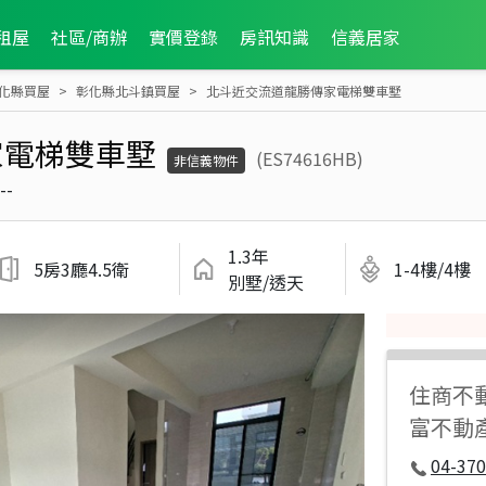
租屋
社區/商辦
實價登錄
房訊知識
信義居家
化縣買屋
彰化縣北斗鎮買屋
北斗近交流道龍勝傳家電梯雙車墅
家電梯雙車墅
(ES74616HB)
非信義物件
--
1.3年
5房3廳4.5衛
1-4樓/4樓
別墅/透天
住商不
富不動
04-37