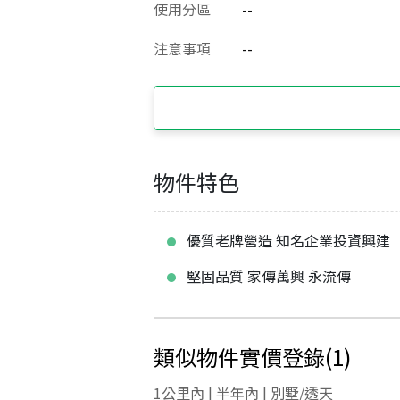
使用分區
--
注意事項
--
物件特色
優質老牌營造 知名企業投資興建
堅固品質 家傳萬興 永流傳
類似物件實價登錄
(
1
)
1公里內 | 半年內 | 別墅/透天