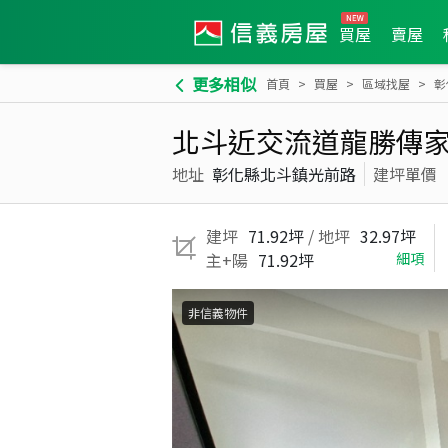
買屋
賣屋
更多相似
首頁
買屋
區域找屋
彰
北斗近交流道龍勝傳
地址
彰化縣北斗鎮光前路
建坪單價
建坪
71.92坪
/ 地坪
32.97坪
主+陽
71.92坪
細項
非信義物件