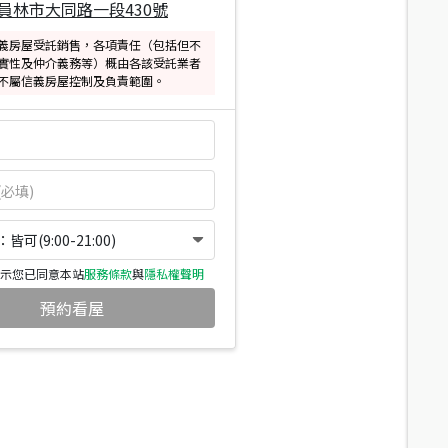
員林市大同路一段430號
義房屋受託銷售，各項責任（包括但不
實性及仲介義務等）概由各該受託業者
不屬信義房屋控制及負責範圍。
可(9:00-21:00)
示您已同意本站
服務條款
與
隱私權聲明
預約看屋