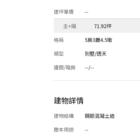
建坪單價
--
主+陽
71.92坪
格局
5房3廳4.5衛
類型
別墅/透天
邊間/暗房
--/--
建物詳情
建物結構
鋼筋混凝土造
謄本用途
--