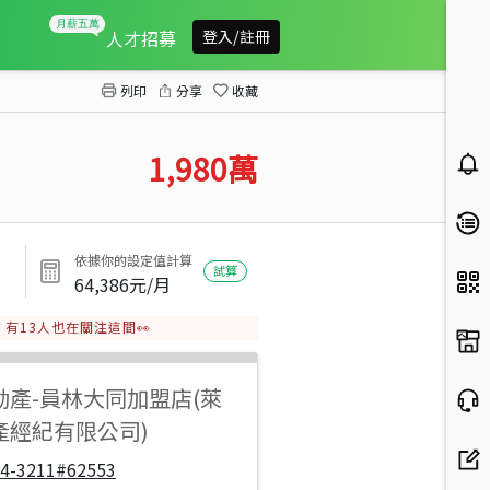
北斗近交流道龍勝傳家電梯雙車墅
人才招募
登入/註冊
列印
分享
收藏
1,980
萬
依據你的設定值計算
試算
64,386
元/月
有
13
人也在關注這間👀
動產
-
員林大同加盟店(萊
產經紀有限公司)
04-3211#62553