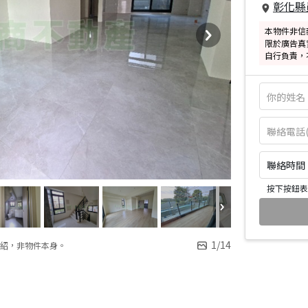
彰化縣
本物件非信
限於廣告真
自行負責，
聯絡時間：皆
按下按鈕表
1
/
14
紹，非物件本身。