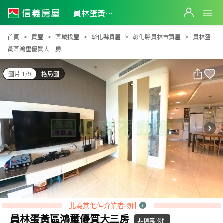
員林蛋黃區鴻璽優質大三房
員林蛋黃區鴻璽優質大三房
首頁
買屋
區域找屋
彰化縣買屋
彰化縣員林市買屋
員林蛋
黃區鴻璽優質大三房
圖片 1/9
格局圖
此為其他仲介業者物件
員林蛋黃區鴻璽優質大三房
非信義物件