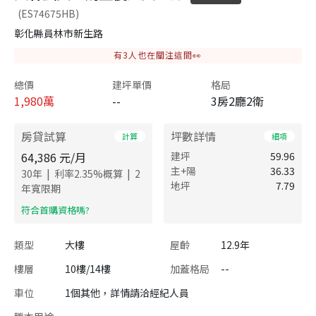
(ES74675HB)
彰化縣員林市新生路
有
3
人也在關注這間👀
總價
建坪單價
格局
1,980
萬
--
3房2廳2衛
房貸試算
坪數詳情
計算
細項
64,386
元/月
建坪
59.96
主+陽
36.33
|
|
30
年
利率
2.35
%概算
2
地坪
7.79
年寬限期
​符合首購資格嗎?
類型
大樓
屋齡
12.9年
樓層
10樓/14樓
加蓋格局
--
車位
1個其他，詳情請洽經紀人員