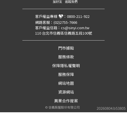
加好友
追蹤我們
客戶權益專線
：
0800-211-922
網路客服：
(02)2755-7666
客戶權益信箱：
cs@sinyi.com.tw
110 台北市信義區信義路五段100號
門市據點
服務條款
保障隱私權聲明
服務保障
網站地圖
資源網站
異業合作提案
©
信義房屋股份有限公司
20260804.b53805