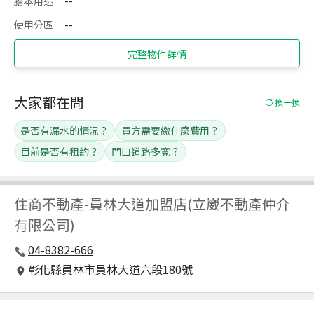
謄本用途
--
使用分區
--
完整物件詳情
大家都在問
換一換
是否有漏水的情況？
買方需要繳什麼費用？
目前是否有租約？
門口道路多寬？
住商不動產
-
員林大道加盟店(立崴不動產仲介
有限公司)
04-8382-666
彰化縣員林市員林大道六段180號