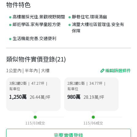
物件特色
高樓層採光佳.景觀視野開闊
靜巷住宅.環境清幽
鄰近學區.家有學童超方便
鴻璽大樓社區管理佳.安全有
保障
生活機能完善.交通便利
類似物件實價登錄
(
21
)
1公里內 | 半年內 | 大樓
編輯篩選條件
3房2廳2衛
47.27
坪
2房2廳1衛
34.77
坪
|
|
|
|
有車位
有車位
1,250
萬
980
萬
26.44
萬/坪
28.19
萬/坪
115/03
成交
115/06
成交
完整實價登錄