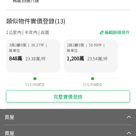
馬龍.四通八達
類似物件實價登錄
(
13
)
1公里內 | 半年內 | 店面
編輯篩選條件
3房2廳3衛
36.27
坪
2房2廳3衛
50.98
坪
|
|
|
|
無車位
無車位
848
萬
1,200
萬
23.38
萬/坪
23.54
萬/坪
115/06
成交
115/04
成交
完整實價登錄
買屋
賣屋