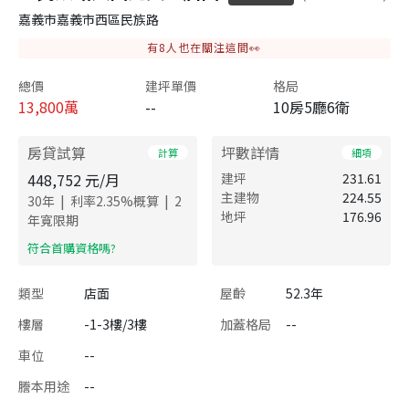
嘉義市嘉義市西區民族路
有
8
人也在關注這間👀
總價
建坪單價
格局
13,800
萬
--
10房5廳6衛
房貸試算
坪數詳情
計算
細項
448,752
元/月
建坪
231.61
主建物
224.55
|
|
30
年
利率
2.35
%概算
2
地坪
176.96
年寬限期
​符合首購資格嗎?
類型
店面
屋齡
52.3年
樓層
-1-3樓/3樓
加蓋格局
--
車位
--
謄本用途
--