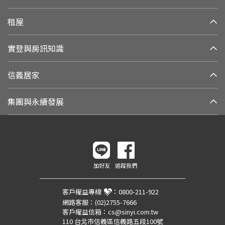
租屋
實登與房訊知識
信義居家
集團與永續發展
加好友
追蹤我們
客戶權益專線
：
0800-211-922
網路客服：
(02)2755-7666
客戶權益信箱：
cs@sinyi.com.tw
110 台北市信義區信義路五段100號