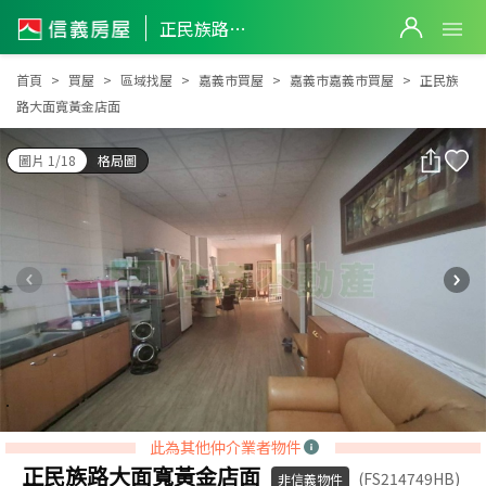
正民族路大面寬黃金店面
正民族路大面寬黃金店面
首頁
買屋
區域找屋
嘉義市買屋
嘉義市嘉義市買屋
正民族
路大面寬黃金店面
圖片 1/18
格局圖
此為其他仲介業者物件
正民族路大面寬黃金店面
(FS214749HB)
非信義物件