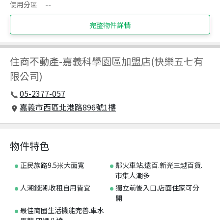
使用分區
--
完整物件詳情
住商不動產
-
嘉義科學園區加盟店(快樂五七有
限公司)
05-2377-057
嘉義市西區北港路896號1樓
物件特色
正民族路9.5米大面寬
鄰火車站.遠百.新光三越百貨.
市集人潮多
人潮錢潮.收租自用皆宜
獨立前後入口.店面住家可分
開
最佳商圈生活機能完善.車水