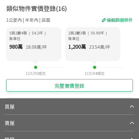
類似物件實價登錄
(
16
)
1公里內 | 半年內 | 店面
編輯篩選條件
5房2廳4衛
54.2
坪
2房2廳3衛
50.98
坪
|
|
|
|
無車位
無車位
980
萬
1,200
萬
18.08
萬/坪
23.54
萬/坪
115/05
成交
115/04
成交
完整實價登錄
買屋
賣屋