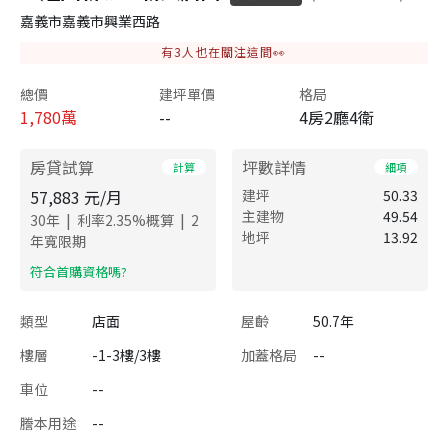
嘉義市嘉義市興業西路
有
3
人也在關注這間👀
總價
建坪單價
格局
1,780
萬
--
4房2廳4衛
房貸試算
坪數詳情
計算
細項
57,883
元/月
建坪
50.33
主建物
49.54
|
|
30
年
利率
2.35
%概算
2
地坪
13.92
年寬限期
​符合首購資格嗎?
類型
店面
屋齡
50.7年
樓層
-1-3樓/3樓
加蓋格局
--
車位
--
謄本用途
--