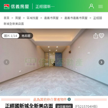
正經國新城全新美店面
正經國新城全新美店面
首頁
買屋
區域找屋
嘉義市買屋
嘉義市嘉義市買屋
正經國
新城全新美店面
圖片 1/14
格局圖
此為其他仲介業者物件
正經國新城全新美店面
(FS215704HB)
非信義物件