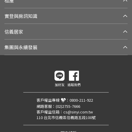
租屋
實登與房訊知識
信義居家
集團與永續發展
加好友
追蹤我們
客戶權益專線
：
0800-211-922
網路客服：
(02)2755-7666
客戶權益信箱：
cs@sinyi.com.tw
110 台北市信義區信義路五段100號