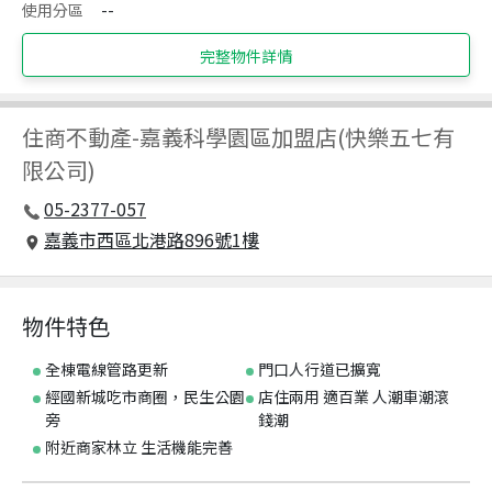
使用分區
--
完整物件詳情
住商不動產
-
嘉義科學園區加盟店(快樂五七有
限公司)
05-2377-057
嘉義市西區北港路896號1樓
物件特色
全棟電線管路更新
門口人行道已擴寬
經國新城吃市商圈，民生公園
店住兩用 適百業 人潮車潮滾
旁
錢潮
附近商家林立 生活機能完善