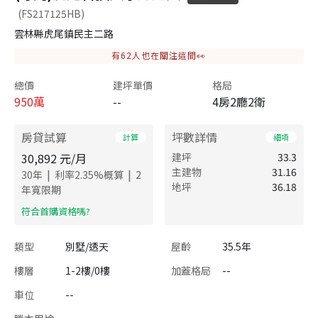
(FS217125HB)
雲林縣虎尾鎮民主二路
有
62
人也在關注這間👀
總價
建坪單價
格局
950
萬
--
4房2廳2衛
房貸試算
坪數詳情
計算
細項
30,892
元/月
建坪
33.3
主建物
31.16
|
|
30
年
利率
2.35
%概算
2
地坪
36.18
年寬限期
​符合首購資格嗎?
類型
別墅/透天
屋齡
35.5年
樓層
1-2樓/0樓
加蓋格局
--
車位
--