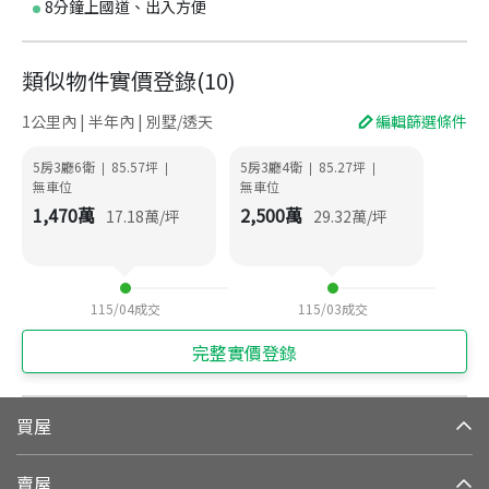
8分鐘上國道、出入方便
類似物件實價登錄
(
10
)
1公里內 | 半年內 | 別墅/透天
編輯篩選條件
5房3廳6衛
85.57
坪
5房3廳4衛
85.27
坪
|
|
|
|
無車位
無車位
1,470
萬
2,500
萬
17.18
萬/坪
29.32
萬/坪
115/04
成交
115/03
成交
完整實價登錄
買屋
賣屋