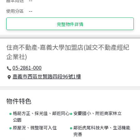
謄本用途
--
使用分區
--
完整物件詳情
住商不動產
-
嘉義大學加盟店(誠交不動產經紀
企業社)
05-2861-000
嘉義市西區世賢路四段96號1樓
物件特色
格局方正、採光佳、鄰近同心
安慶國小、附近商家林立
公園
原屋況、微整理可入住
鄰近虎尾科技大學、生活機能
完善