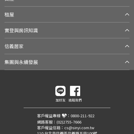
租屋
實登與房訊知識
信義居家
集團與永續發展
加好友
追蹤我們
客戶權益專線
：
0800-211-922
網路客服：
(02)2755-7666
客戶權益信箱：
cs@sinyi.com.tw
110 台北市信義區信義路五段100號