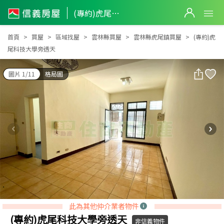
(專約)虎尾科技大學旁透天
(專約)虎尾科技大學旁透天
首頁
買屋
區域找屋
雲林縣買屋
雲林縣虎尾鎮買屋
(專約)虎
尾科技大學旁透天
圖片 1/11
格局圖
此為其他仲介業者物件
(專約)虎尾科技大學旁透天
非信義物件