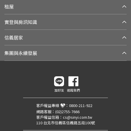
租屋
實登與房訊知識
信義居家
集團與永續發展
加好友
追蹤我們
客戶權益專線
：
0800-211-922
網路客服：
(02)2755-7666
客戶權益信箱：
cs@sinyi.com.tw
110 台北市信義區信義路五段100號