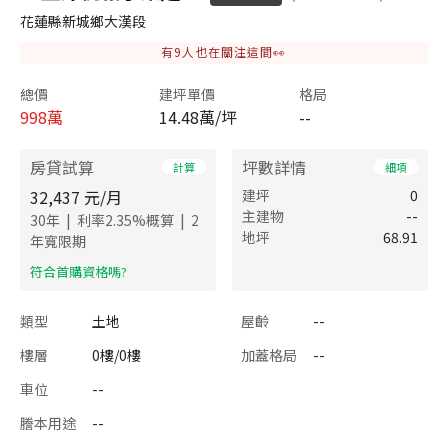
花蓮縣新城鄉大漢段
有
9
人也在關注這間👀
總價
建坪單價
格局
998
萬
14.48萬/坪
--
房貸試算
坪數詳情
計算
細項
32,437
元/月
建坪
0
主建物
--
|
|
30
年
利率
2.35
%概算
2
地坪
68.91
年寬限期
​符合首購資格嗎?
類型
土地
屋齡
--
樓層
0樓/0樓
加蓋格局
--
車位
--
謄本用途
--