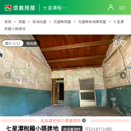
七星潭稅籍小築建地
七星潭稅籍小築建地
首頁
買屋
區域找屋
花蓮縣買屋
花蓮縣新城鄉買屋
七星潭
稅籍小築建地
圖片 1/11
格局圖
此為其他仲介業者物件
七星潭稅籍小築建地
(FS218771HB)
非信義物件