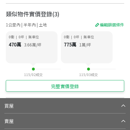
類似物件實價登錄
(
3
)
1公里內 | 半年內 | 土地
編輯篩選條件
0衛
0
坪
無車位
0衛
0
坪
無車位
|
|
|
|
470
萬
775
萬
3.66
萬/坪
1
萬/坪
115/02
成交
115/03
成交
完整實價登錄
買屋
賣屋