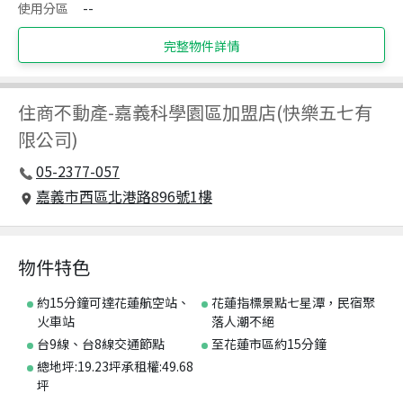
使用分區
--
完整物件詳情
住商不動產
-
嘉義科學園區加盟店(快樂五七有
限公司)
05-2377-057
嘉義市西區北港路896號1樓
物件特色
約15分鐘可達花蓮航空站、
花蓮指標景點七星潭，民宿聚
火車站
落人潮不絕
台9線、台8線交通節點
至花蓮市區約15分鐘
總地坪:19.23坪承租權:49.68
坪