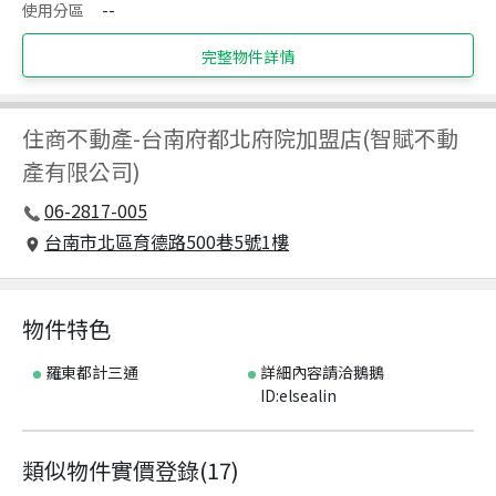
使用分區
--
完整物件詳情
住商不動產
-
台南府都北府院加盟店(智賦不動
產有限公司)
06-2817-005
台南市北區育德路500巷5號1樓
物件特色
羅東都計三通
詳細內容請洽鵝鵝
ID:elsealin
類似物件實價登錄
(
17
)