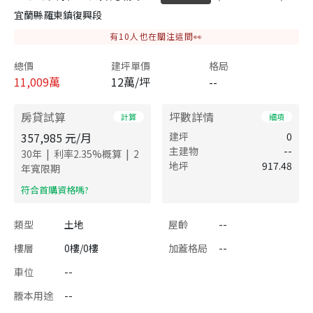
宜蘭縣羅東鎮復興段
有
10
人也在關注這間👀
總價
建坪單價
格局
11,009
萬
12萬/坪
--
房貸試算
坪數詳情
計算
細項
357,985
元/月
建坪
0
主建物
--
|
|
30
年
利率
2.35
%概算
2
地坪
917.48
年寬限期
​符合首購資格嗎?
類型
土地
屋齡
--
樓層
0樓/0樓
加蓋格局
--
車位
--
謄本用途
--