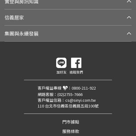
實登與房訊知識
信義居家
集團與永續發展
加好友
追蹤我們
客戶權益專線
：
0800-211-922
網路客服：
(02)2755-7666
客戶權益信箱：
cs@sinyi.com.tw
110 台北市信義區信義路五段100號
門市據點
服務條款