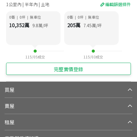
1公里內 | 半年內 | 土地
編輯篩選條件
0衛
0
坪
無車位
0衛
0
坪
無車位
|
|
|
|
10,352
萬
205
萬
9.8
萬/坪
7.45
萬/坪
115/05
成交
115/03
成交
完整實價登錄
買屋
賣屋
租屋