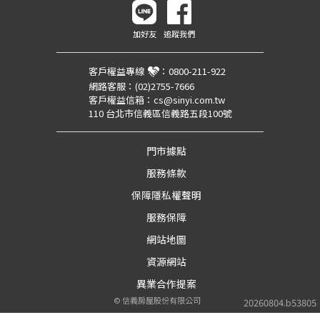
加好友
追蹤我們
客戶權益專線
：
0800-211-922
網路客服：
(02)2755-7666
客戶權益信箱：
cs@sinyi.com.tw
110 台北市信義區信義路五段100號
門市據點
服務條款
保障隱私權聲明
服務保障
網站地圖
資源網站
異業合作提案
©
信義房屋股份有限公司
20260804.b53805