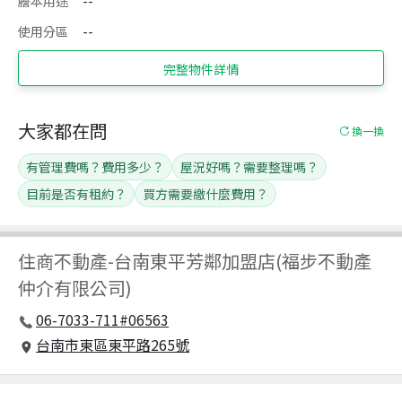
謄本用途
--
使用分區
--
完整物件詳情
大家都在問
換一換
有管理費嗎？費用多少？
屋況好嗎？需要整理嗎？
目前是否有租約？
買方需要繳什麼費用？
住商不動產
-
台南東平芳鄰加盟店(福步不動產
仲介有限公司)
06-7033-711#06563
台南市東區東平路265號