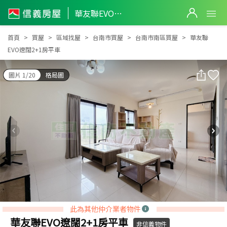
華友聯EVO遼闊2+1房平車
華友聯EVO遼闊2+1房平車
首頁
買屋
區域找屋
台南市買屋
台南市南區買屋
華友聯
EVO遼闊2+1房平車
圖片 1/20
格局圖
此為其他仲介業者物件
華友聯EVO遼闊2+1房平車
非信義物件