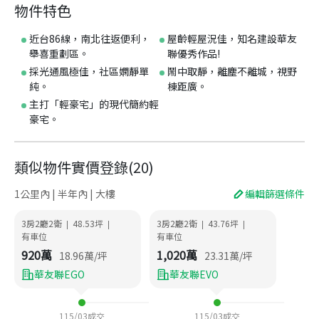
物件特色
近台86線，南北往返便利，
屋齡輕屋況佳，知名建設華友
舉喜重劃區。
聯優秀作品!
採光通風極佳，社區嫻靜單
鬧中取靜，離塵不離城，視野
純。
棟距廣。
主打「輕豪宅」的現代簡約輕
豪宅。
類似物件實價登錄
(
20
)
1公里內 | 半年內 | 大樓
編輯篩選條件
3房2廳2衛
48.53
坪
3房2廳2衛
43.76
坪
|
|
|
|
有車位
有車位
920
萬
1,020
萬
18.96
萬/坪
23.31
萬/坪
華友聯EGO
華友聯EVO
115/03
成交
115/03
成交