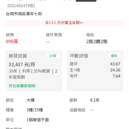
(GS149247HB)
台南市南區萬年七街
有
13
人也在關注這間👀
總價
建坪單價
格局
998
萬
--
2房2廳2衛
房貸試算
坪數詳情
計算
細項
32,437
元/月
建坪
43.67
主+陽
24.26
|
|
30
年
利率
2.35
%概算
2
地坪
7.64
年寬限期
​符合首購資格嗎?
類型
大樓
屋齡
8.1年
樓層
3樓/15樓
加蓋格局
--
車位
1個坡道平面