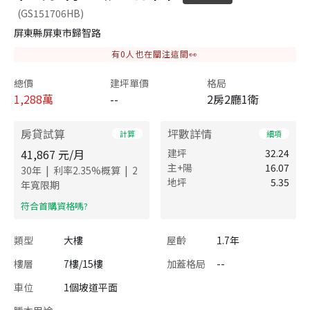
(GS151706HB)
屏東縣屏東市歸智路
有
0
人也在關注這間👀
總價
建坪單價
格局
1,288
萬
--
2房2廳1衛
房貸試算
坪數詳情
計算
細項
41,867
元/月
建坪
32.24
主+陽
16.07
|
|
30
年
利率
2.35
%概算
2
地坪
5.35
年寬限期
​符合首購資格嗎?
類型
大樓
屋齡
1.7年
樓層
7樓/15樓
加蓋格局
--
車位
1個坡道平面