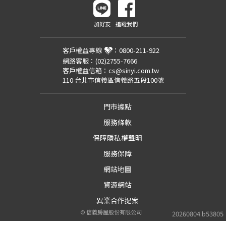
加好友
追蹤我們
客戶權益專線
：
0800-211-922
網路客服：
(02)2755-7666
客戶權益信箱：
cs@sinyi.com.tw
110 台北市信義區信義路五段100號
門市據點
服務條款
保障隱私權聲明
服務保障
網站地圖
資源網站
異業合作提案
©
信義房屋股份有限公司
20260804.b53805