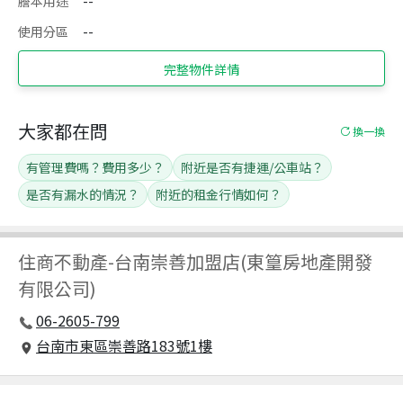
謄本用途
--
使用分區
--
完整物件詳情
大家都在問
換一換
有管理費嗎？費用多少？
附近是否有捷運/公車站？
是否有漏水的情況？
附近的租金行情如何？
住商不動產
-
台南崇善加盟店(東篁房地產開發
有限公司)
06-2605-799
台南市東區崇善路183號1樓