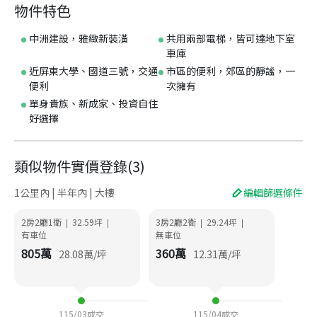
物件特色
中洲建設，雅緻新裝潢
共用兩部電梯，皆可達地下室
車庫
近屏東大學、國道三號，交通
市區的便利，郊區的靜謐，一
便利
次擁有
單身貴族、新成家、投資自住
好選擇
類似物件實價登錄
(
3
)
1公里內 | 半年內 | 大樓
編輯篩選條件
2房2廳1衛
32.59
坪
3房2廳2衛
29.24
坪
|
|
|
|
有車位
無車位
805
萬
360
萬
28.08
萬/坪
12.31
萬/坪
115/03
成交
115/04
成交