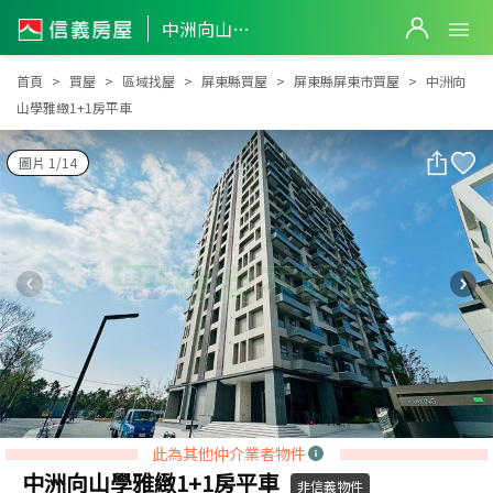
中洲向山學雅緻1+1房平車
中洲向山學雅緻1+1房平車
首頁
買屋
區域找屋
屏東縣買屋
屏東縣屏東市買屋
中洲向
山學雅緻1+1房平車
圖片 1/14
此為其他仲介業者物件
中洲向山學雅緻1+1房平車
非信義物件