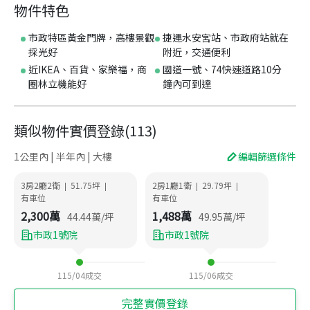
物件特色
市政特區黃金門牌，高樓景觀
捷運水安宮站、市政府站就在
採光好
附近，交通便利
近IKEA、百貨、家樂福，商
國道一號、74快速道路10分
圈林立機能好
鐘內可到達
類似物件實價登錄
(
113
)
1公里內 | 半年內 | 大樓
編輯篩選條件
3房2廳2衛
51.75
坪
2房1廳1衛
29.79
坪
|
|
|
|
有車位
有車位
2,300
萬
1,488
萬
44.44
萬/坪
49.95
萬/坪
市政1號院
市政1號院
115/04
成交
115/06
成交
完整實價登錄