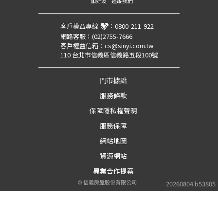
加好友
追蹤我們
客戶權益專線
：
0800-211-922
網路客服：
(02)2755-7666
客戶權益信箱：
cs@sinyi.com.tw
110 台北市信義區信義路五段100號
門市據點
服務條款
保障隱私權聲明
服務保障
網站地圖
資源網站
異業合作提案
©
信義房屋股份有限公司
20260804.b53805