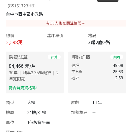
(GS151723HB)
台中市西屯區市政路
有
10
人也在關注這間👀
總價
建坪單價
格局
2,598
萬
--
3房2廳2衛
房貸試算
坪數詳情
計算
細項
84,466
元/月
建坪
49.08
主+陽
25.63
|
|
30
年
利率
2.35
%概算
2
地坪
2.59
年寬限期
​符合首購資格嗎?
類型
大樓
屋齡
1.1年
樓層
24樓/31樓
加蓋格局
--
車位
1個坡道平面