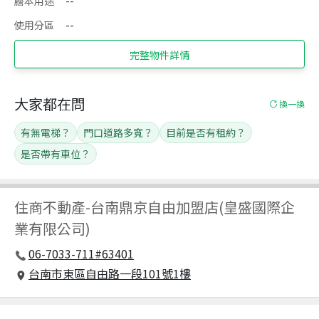
謄本用途
--
使用分區
--
完整物件詳情
大家都在問
換一換
有無電梯？
門口道路多寬？
目前是否有租約？
是否帶有車位？
住商不動產
-
台南鼎京自由加盟店(皇盛國際企
業有限公司)
06-7033-711#63401
台南市東區自由路一段101號1樓