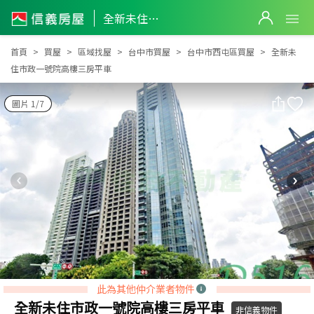
全新未住市政一號院高樓三房平車
全新未住市政一號院高樓三房平車
首頁
買屋
區域找屋
台中市買屋
台中市西屯區買屋
全新未
住市政一號院高樓三房平車
圖片 1/7
此為其他仲介業者物件
全新未住市政一號院高樓三房平車
非信義物件