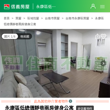
永康區低總價靜巷兩房健身公寓
永康區低總價靜巷兩房健身公寓
首頁
買屋
區域找屋
台南市買屋
台南市永康區買屋
永康區
低總價靜巷兩房健身公寓
圖片 1/6
格局圖
此為其他仲介業者物件
永康區低總價靜巷兩房健身公寓
非信義物件