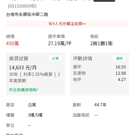
(GS155000HB)
台南市永康區中華二路
有
9
人也在關注這間👀
總價
建坪單價
格局
450
萬
27.19萬/坪
2房1廳1衛
房貸試算
坪數詳情
計算
細項
14,633
元/月
建坪
16.55
主建物
12.98
|
|
30
年
利率
2.35
%概算
2
地坪
4.27
年寬限期
​符合首購資格嗎?
類型
公寓
屋齡
44.7年
樓層
3樓/5樓
加蓋格局
--
車位
--