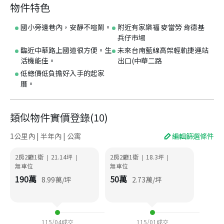
物件特色
國小旁邊巷內，安靜不喧鬧。
附近有家樂福 麥當勞 肯德基
兵仔市場
臨近中華路上國道很方便。生
未來台南藍線高架輕軌捷運站
活機能佳。
出口(中華二路
低總價低負擔好入手的起家
厝。
類似物件實價登錄
(
10
)
1公里內 | 半年內 | 公寓
編輯篩選條件
2房2廳1衛
21.14
坪
2房2廳1衛
18.3
坪
|
|
|
|
無車位
無車位
190
萬
50
萬
8.99
萬/坪
2.73
萬/坪
115/04
成交
115/01
成交