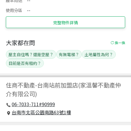
謄本用途
--
使用分區
--
完整物件詳情
大家都在問
換一換
屋主自住嗎？還是空屋？
有無電梯？
土地屬性為何？
目前是否有租約？
住商不動產
-
台南站前加盟店(家溫馨不動產仲
介有限公司)
06-7033-711#90999
台南市北區公園南路63號1樓