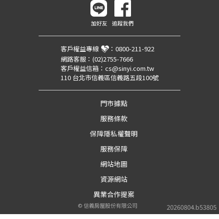
加好友
追蹤我們
客戶權益專線
：
0800-211-922
網路客服：
(02)2755-7666
客戶權益信箱：
cs@sinyi.com.tw
110 台北市信義區信義路五段100號
門市據點
服務條款
保障隱私權聲明
服務保障
網站地圖
資源網站
異業合作提案
©
信義房屋股份有限公司
20260804.b53805